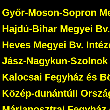
Győr-Moson-Sopron Meg
Hajdú-Bihar Megyei Bv.
Heves Megyei Bv. Intéz
Jász-Nagykun-Szolnok 
Kalocsai Fegyház és B
Közép-dunántúli Ország
Márianosztrai Fegyház