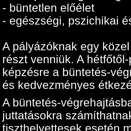
- büntetlen előélet
- egészségi, pszichikai é
A pályázóknak egy közel
részt venniük. A hétfőtől
képzésre a büntetés-végr
és kedvezményes étkezés
A büntetés-végrehajtásb
juttatásokra számíthatnak
tiszthelyettesek esetén m