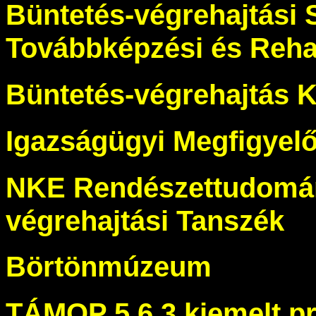
Büntetés-végrehajtási 
Továbbképzési és Rehab
Büntetés-végrehajtás 
Igazságügyi Megfigyelő
NKE Rendészettudomán
végrehajtási Tanszék
Börtönmúzeum
TÁMOP 5.6.3 kiemelt pr