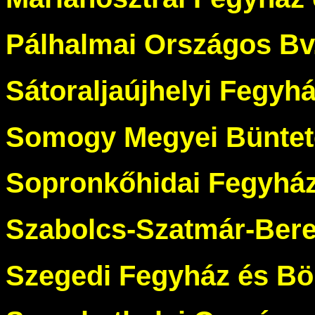
Pálhalmai Országos Bv.
Sátoraljaújhelyi Fegyh
Somogy Megyei Bünteté
Sopronkőhidai Fegyház
Szabolcs-Szatmár-Bereg
Szegedi Fegyház és Bö