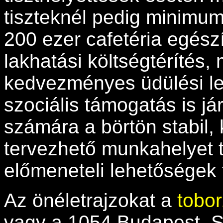
tiszteknél pedig minimum 
200 ezer cafetéria egészí
lakhatási költségtérítés, 
kedvezményes üdülési le
szociális támogatás is já
számára a börtön stabil,
tervezhető munkahelyet 
előmeneteli lehetőségek 
Az önéletrajzokat a
tobo
vagy a 1054 Budapest, St