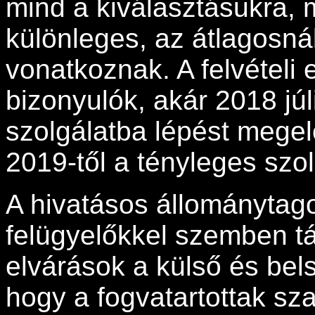
mind a kiválasztásukra, 
különleges, az átlagosná
vonatkoznak. A felvételi
bizonyulók, akár 2018 jú
szolgálatba lépést mege
2019-től a tényleges szolg
A hivatásos állománytag
felügyelőkkel szemben t
elvárások a külső és bel
hogy a fogvatartottak sz