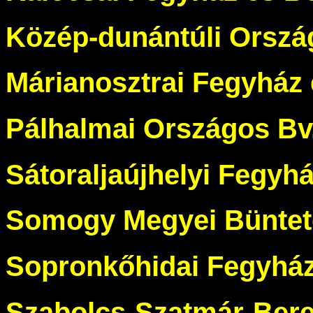
Közép-dunántúli Ország
Márianosztrai Fegyház
Pálhalmai Országos Bv.
Sátoraljaújhelyi Fegyh
Somogy Megyei Bünteté
Sopronkőhidai Fegyház
Szabolcs-Szatmár-Bereg