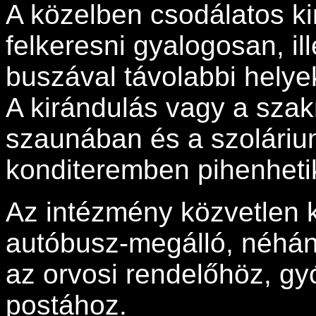
A közelben csodálatos ki
felkeresni gyalogosan, il
buszával távolabbi helyekr
A kirándulás vagy a sza
szaunában és a szoláriu
konditeremben pihenheti
Az intézmény közvetlen k
autóbusz-megálló, néhány
az orvosi rendelőhöz, gy
postához.