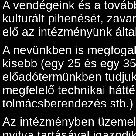
A vendégeink és a tová
kulturált pihenését, zava
elő az intézményünk által
A nevünkben is megfogal
kisebb (egy 25 és egy 35
előadótermünkben tudjuk 
megfelelő technikai háttér
tolmácsberendezés stb.) b
Az intézményben üzemelte
nyitva tartásával igazod