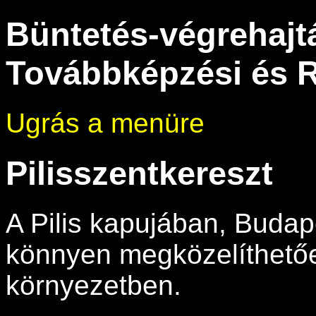
Büntetés-végrehajtá
Továbbképzési és R
Ugrás a menüre
Pilisszentkereszt
A Pilis kapujában, Budape
könnyen megközelíthető
környezetben.