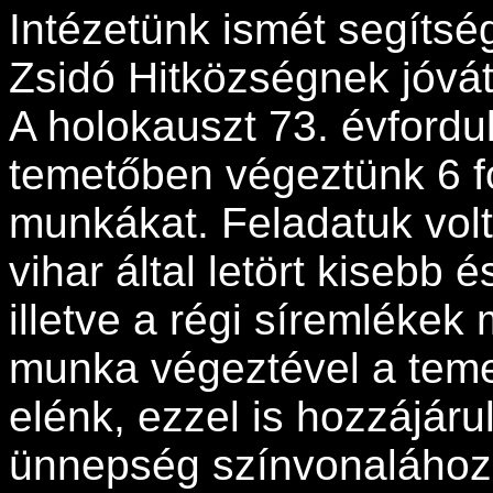
Intézetünk ismét segítség
Zsidó Hitközségnek jóvá
A holokauszt 73. évfordul
temetőben végeztünk 6 fog
munkákat. Feladatuk volt
vihar által letört kisebb
illetve a régi síremlékek 
munka végeztével a temet
elénk, ezzel is hozzájáru
ünnepség színvonalához