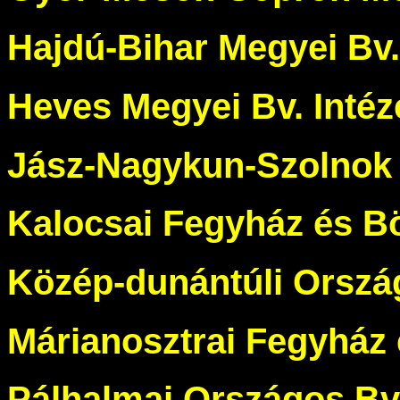
Hajdú-Bihar Megyei Bv.
Heves Megyei Bv. Intéz
Jász-Nagykun-Szolnok 
Kalocsai Fegyház és B
Közép-dunántúli Ország
Márianosztrai Fegyház
Pálhalmai Országos Bv.