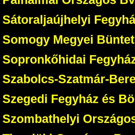
Sátoraljaújhelyi Fegyh
Somogy Megyei Bünteté
Sopronkőhidai Fegyház
Szabolcs-Szatmár-Bereg
Szegedi Fegyház és Bö
Szombathelyi Országos 