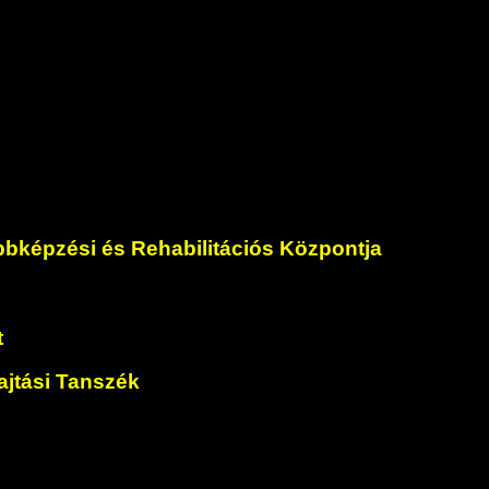
bbképzési és Rehabilitációs Központja
t
jtási Tanszék