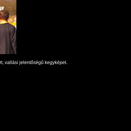
t, vallási jelentőségű kegyképet.