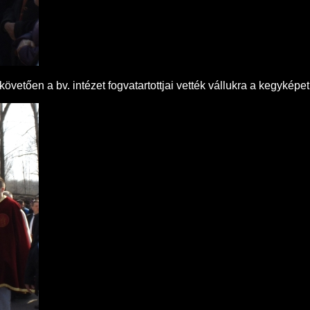
övetően a bv. intézet fogvatartottjai vették vállukra a kegyképet