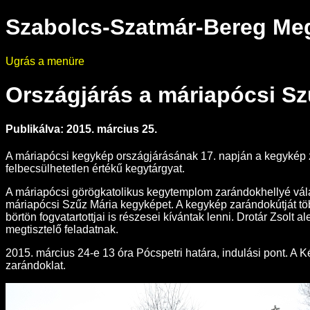
Szabolcs-Szatmár-Bereg Megy
Ugrás a menüre
Országjárás a máriapócsi S
Publikálva: 2015. március 25.
A máriapócsi kegykép országjárásának 17. napján a kegykép zar
felbecsülhetetlen értékű kegytárgyat.
A máriapócsi görögkatolikus kegytemplom zarándokhellyé válá
máriapócsi Szűz Mária kegyképet. A kegykép zarándokútját töb
börtön fogvatartottjai is részesei kívántak lenni. Drotár Zsolt
megtisztelő feladatnak.
2015. március 24-e 13 óra Pócspetri határa, indulási pont. A 
zarándoklat.