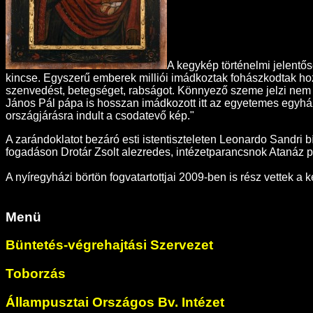
A kegykép történelmi jelentő
kincse. Egyszerű emberek milliói imádkoztak fohászkodtak hozzá
szenvedést, betegséget, rabságot. Könnyező szeme jelzi nem v
János Pál pápa is hosszan imádkozott itt az egyetemes egyhá
országjárásra indult a csodatevő kép."
A zarándoklatot bezáró esti istentiszteleten Leonardo Sandri 
fogadáson Drotár Zsolt alezredes, intézetparancsnok Atanáz p
A nyíregyházi börtön fogvatartottjai 2009-ben is rész vettek 
Menü
Büntetés-végrehajtási Szervezet
Toborzás
Állampusztai Országos Bv. Intézet