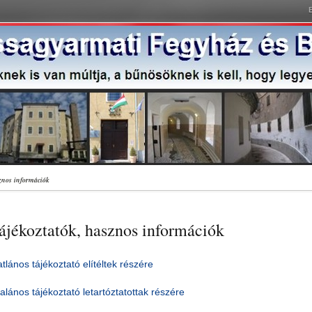
sznos információk
ájékoztatók, hasznos információk
atlános tájékoztató elítéltek részére
talános tájékoztató letartóztatottak részére