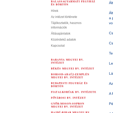
BALASSAGYARMATI FEGYHÁZ
Ál
ÉS BÖRTÖN
Hírek
Ál
Az intézet története
a 
vo
Tájékoztatók, hasznos
információk
Cs
Állásajánlatok
Közérdekű adatok
Cs
Kapcsolat
Te
BARANYA MEGYEI BV.
INTÉZET
Le
BÉKÉS MEGYEI BV. INTÉZET
Lá
BORSOD-ABAÚJ-ZEMPLÉN
MEGYEI BV. INTÉZET
BUDAPESTI FEGYHÁZ ÉS
Az
BÖRTÖN
FIATALKORÚAK BV. INTÉZETE
A 
FŐVÁROSI BV. INTÉZET
GYŐR-MOSON-SOPRON
Pé
MEGYEI BV. INTÉZET
HAJDÚ-BIHAR MEGYEI BV.