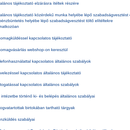
talános tájékoztató elzárásra ítéltek részére
talános tájékoztató közérdekű munka helyébe lépő szabadságvesztést 
pénzbüntetés helyébe lépő szabadságvesztést töltő elítéltekre
natkozóan
omagküldéssel kapcsolatos tájékoztató
omagvásárlás webshop-on keresztül
lefonhasználattal kapcsolatos általános szabályok
velezéssel kapcsolatos általános tájékoztató
togatással kapcsolatos általános szabályok
 intézetbe történő ki- és belépés általános szabályai
fogvatartottak birtokában tartható tárgyak
nzküldés szabályai