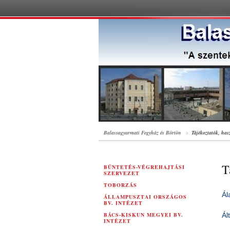
Balassagyarmati Fegyház és Börtön
Tájékoztatók, ha
T
BÜNTETÉS-VÉGREHAJTÁSI
SZERVEZET
TOBORZÁS
Ál
ÁLLAMPUSZTAI ORSZÁGOS
BV. INTÉZET
BÁCS-KISKUN MEGYEI BV.
Ál
INTÉZET