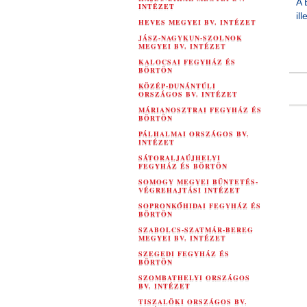
A 
INTÉZET
il
HEVES MEGYEI BV. INTÉZET
JÁSZ-NAGYKUN-SZOLNOK
MEGYEI BV. INTÉZET
KALOCSAI FEGYHÁZ ÉS
BÖRTÖN
KÖZÉP-DUNÁNTÚLI
ORSZÁGOS BV. INTÉZET
MÁRIANOSZTRAI FEGYHÁZ ÉS
BÖRTÖN
PÁLHALMAI ORSZÁGOS BV.
INTÉZET
SÁTORALJAÚJHELYI
FEGYHÁZ ÉS BÖRTÖN
SOMOGY MEGYEI BÜNTETÉS-
VÉGREHAJTÁSI INTÉZET
SOPRONKŐHIDAI FEGYHÁZ ÉS
BÖRTÖN
SZABOLCS-SZATMÁR-BEREG
MEGYEI BV. INTÉZET
SZEGEDI FEGYHÁZ ÉS
BÖRTÖN
SZOMBATHELYI ORSZÁGOS
BV. INTÉZET
TISZALÖKI ORSZÁGOS BV.