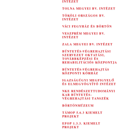
INTÉZET
TOLNA MEGYEI BV. INTÉZET
TÖKÖLI ORSZÁGOS BV.
INTÉZET
VÁCI FEGYHÁZ ÉS BÖRTÖN
VESZPRÉM MEGYEI BV.
INTÉZET
ZALA MEGYEI BV. INTÉZET
BÜNTETÉS-VÉGREHAJTÁSI
SZERVEZET OKTATÁSI,
TOVÁBBKÉPZÉSI ÉS
REHABILITÁCIÓS KÖZPONTJA
BÜNTETÉS-VÉGREHAJTÁS
KÖZPONTI KÓRHÁZ
IGAZSÁGÜGYI MEGFIGYELŐ
ÉS ELMEGYÓGYÍTÓ INTÉZET
NKE RENDÉSZETTUDOMÁNYI
KAR BÜNTETÉS-
VÉGREHAJTÁSI TANSZÉK
BÖRTÖNMÚZEUM
TÁMOP 5.6.3 KIEMELT
PROJEKT
EFOP 1.3.3. KIEMELT
PROJEKT