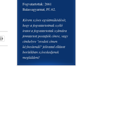
Fogvatartottak: 2661
Balassagyarmat, Pf.:62.
Kérem szíves együttműködését,
hogy a fogvatartottnak szóló
iratot a fogvatartottak számára
fenntartott postafiók címre, vagy
címhelyre "eredeti címen
kézbesítendő" felirattal ellátott
borítékban szíveskedjenek
megküldeni!