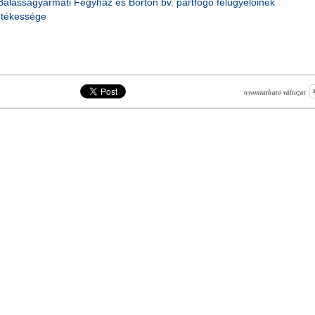
Balassagyarmati Fegyház és Börtön bv. pártfogó felügyelőinek
letékessége
nyomtatható változat