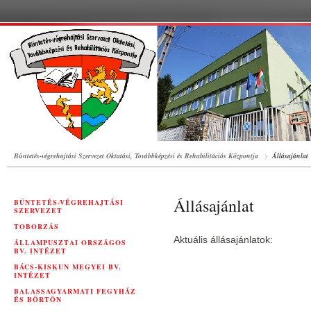
Büntetés-végrehajtási Szervezet Oktatási, Továbbképzési és Rehabilitációs Központja
Állásajánlat
Állásajánlat
BÜNTETÉS-VÉGREHAJTÁSI
SZERVEZET
TOBORZÁS
Aktuális állásajánlatok:
ÁLLAMPUSZTAI ORSZÁGOS
BV. INTÉZET
BÁCS-KISKUN MEGYEI BV.
INTÉZET
BALASSAGYARMATI FEGYHÁZ
ÉS BÖRTÖN