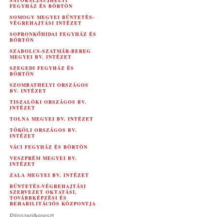
SÁTORALJAÚJHELYI
FEGYHÁZ ÉS BÖRTÖN
SOMOGY MEGYEI BÜNTETÉS-
VÉGREHAJTÁSI INTÉZET
SOPRONKŐHIDAI FEGYHÁZ ÉS
BÖRTÖN
SZABOLCS-SZATMÁR-BEREG
MEGYEI BV. INTÉZET
SZEGEDI FEGYHÁZ ÉS
BÖRTÖN
SZOMBATHELYI ORSZÁGOS
BV. INTÉZET
TISZALÖKI ORSZÁGOS BV.
INTÉZET
TOLNA MEGYEI BV. INTÉZET
TÖKÖLI ORSZÁGOS BV.
INTÉZET
VÁCI FEGYHÁZ ÉS BÖRTÖN
VESZPRÉM MEGYEI BV.
INTÉZET
ZALA MEGYEI BV. INTÉZET
BÜNTETÉS-VÉGREHAJTÁSI
SZERVEZET OKTATÁSI,
TOVÁBBKÉPZÉSI ÉS
REHABILITÁCIÓS KÖZPONTJA
Pilisszentkereszt