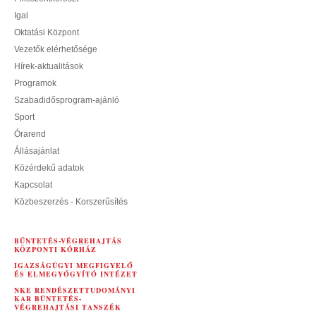
Igal
Oktatási Központ
Vezetők elérhetősége
Hírek-aktualitások
Programok
Szabadidősprogram-ajánló
Sport
Órarend
Állásajánlat
Közérdekű adatok
Kapcsolat
Közbeszerzés - Korszerűsítés
BÜNTETÉS-VÉGREHAJTÁS
KÖZPONTI KÓRHÁZ
IGAZSÁGÜGYI MEGFIGYELŐ
ÉS ELMEGYÓGYÍTÓ INTÉZET
NKE RENDÉSZETTUDOMÁNYI
KAR BÜNTETÉS-
VÉGREHAJTÁSI TANSZÉK