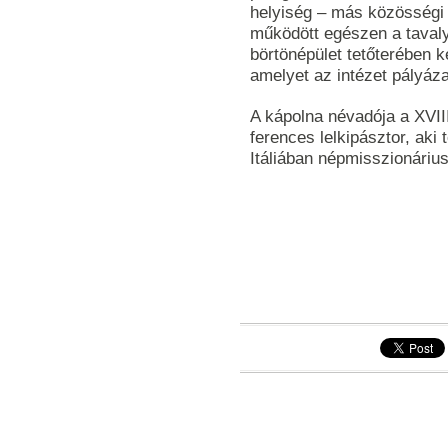
helyiség – más közösségi 
működött egészen a tavalyi
börtönépület tetőterében ké
amelyet az intézet pályáza
A kápolna névadója a XVII
ferences lelkipásztor, aki
Itáliában népmisszionáriu