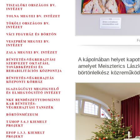
TISZALÖKI ORSZÁGOS BV.
INTÉZET
TOLNA MEGYEI BV. INTÉZET
TÖKÖLI ORSZÁGOS BV.
INTÉZET
VÁCI FEGYHÁZ ÉS BÖRTÖN
Fo
VESZPRÉM MEGYEI BV.
INTÉZET
ZALA MEGYEI BV. INTÉZET
A kápolnában helyet kapott
BÜNTETÉS-VÉGREHAJTÁSI
SZERVEZET OKTATÁSI,
amelyet Meiszterics Lászl
TOVÁBBKÉPZÉSI ÉS
REHABILITÁCIÓS KÖZPONTJA
börtönlelkész közreműköd
BÜNTETÉS-VÉGREHAJTÁS
KÖZPONTI KÓRHÁZ
IGAZSÁGÜGYI MEGFIGYELŐ
ÉS ELMEGYÓGYÍTÓ INTÉZET
NKE RENDÉSZETTUDOMÁNYI
KAR BÜNTETÉS-
VÉGREHAJTÁSI TANSZÉK
BÖRTÖNMÚZEUM
TÁMOP 5.6.3 KIEMELT
PROJEKT
EFOP 1.3.3. KIEMELT
PROJEKT