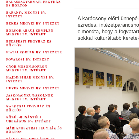
BALASSAGYARMATI FEGYHÁZ
ÉS BÖRTÖN
BARANYA MEGYEI BV.
INTÉZET
A karácsony előtti ünnepé
BÉKÉS MEGYEI BV. INTÉZET
ezredes, intézetparancsno
BORSOD-ABAÚJ-ZEMPLÉN
elmondta, hogy a fogvatar
MEGYEI BV. INTÉZET
sokkal kulturáltabb keretek
BUDAPESTI FEGYHÁZ ÉS
BÖRTÖN
FIATALKORÚAK BV. INTÉZETE
FŐVÁROSI BV. INTÉZET
GYŐR-MOSON-SOPRON
MEGYEI BV. INTÉZET
HAJDÚ-BIHAR MEGYEI BV.
INTÉZET
HEVES MEGYEI BV. INTÉZET
JÁSZ-NAGYKUN-SZOLNOK
MEGYEI BV. INTÉZET
KALOCSAI FEGYHÁZ ÉS
BÖRTÖN
KÖZÉP-DUNÁNTÚLI
ORSZÁGOS BV. INTÉZET
MÁRIANOSZTRAI FEGYHÁZ ÉS
BÖRTÖN
PÁLHALMAI ORSZÁGOS BV.