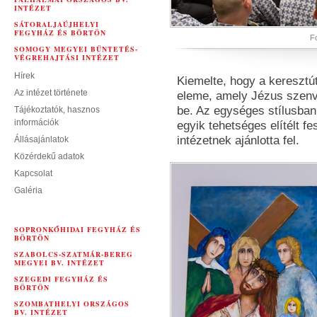
INTÉZET
SÁTORALJAÚJHELYI
FEGYHÁZ ÉS BÖRTÖN
Fo
SOMOGY MEGYEI BÜNTETÉS-
VÉGREHAJTÁSI INTÉZET
Hírek
Kiemelte, hogy a keresztút
Az intézet története
eleme, amely Jézus szenv
be. Az egységes stílusban
Tájékoztatók, hasznos
információk
egyik tehetséges elítélt fe
intézetnek ajánlotta fel.
Állásajánlatok
Közérdekű adatok
Kapcsolat
Galéria
SOPRONKŐHIDAI FEGYHÁZ ÉS
BÖRTÖN
SZABOLCS-SZATMÁR-BEREG
MEGYEI BV. INTÉZET
SZEGEDI FEGYHÁZ ÉS
BÖRTÖN
SZOMBATHELYI ORSZÁGOS
BV. INTÉZET