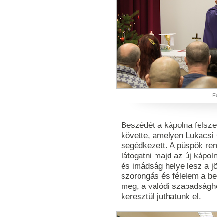
Fo
Beszédét a kápolna felsze
követte, amelyen Lukácsi 
segédkezett. A püspök rem
látogatni majd az új kápol
és imádság helye lesz a j
szorongás és félelem a be
meg, a valódi szabadságho
keresztül juthatunk el.