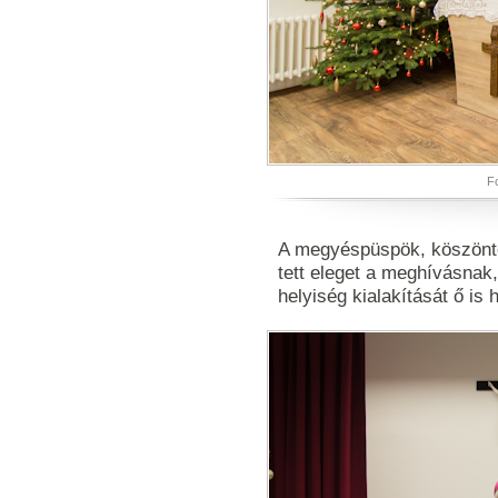
Fo
A megyéspüspök, köszönt
tett eleget a meghívásnak
helyiség kialakítását ő is 