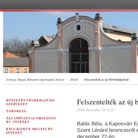
Somogy Megyei Büntetés-végrehajtási Intézet
Hírek
Felszentelték az új börtönkápolnát
Felszentelték az új 
BÜNTETÉS-VÉGREHAJTÁSI
SZERVEZET
2016. december 23. 9:28
TOBORZÁS
ÁLLAMPUSZTAI ORSZÁGOS
BV. INTÉZET
Balás Béla, a Kaposvári 
BÁCS-KISKUN MEGYEI BV.
Szent Lénárd ferencesről e
INTÉZET
december 22-én.