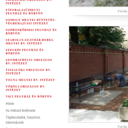
INTÉZET
SÁTORALJAÚJHELYI
Forrás
FEGYHÁZ ÉS BÖRTÖN
SOMOGY MEGYEI BÜNTETÉS-
VÉGREHAJTÁSI INTÉZET
SOPRONKŐHIDAI FEGYHÁZ ÉS
BÖRTÖN
SZABOLCS-SZATMÁR-BEREG
MEGYEI BV. INTÉZET
SZEGEDI FEGYHÁZ ÉS
BÖRTÖN
SZOMBATHELYI ORSZÁGOS
BV. INTÉZET
TISZALÖKI ORSZÁGOS BV.
INTÉZET
TOLNA MEGYEI BV. INTÉZET
TÖKÖLI ORSZÁGOS BV.
INTÉZET
VÁCI FEGYHÁZ ÉS BÖRTÖN
Hírek
Az intézet története
Tájékoztatók, hasznos
információk
Forrás