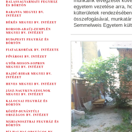
munkáink elvégzését követ
BALASSAGYARMATI FEGYHÁZ
ÉS BÖRTÖN
egyetem vezetése arra, h
BARANYA MEGYEI BV.
külterületek rendezésében
INTÉZET
összefogásával, munkatárs
BÉKÉS MEGYEI BV. INTÉZET
Semmelweis Egyetem külté
BORSOD-ABAÚJ-ZEMPLÉN
MEGYEI BV. INTÉZET
BUDAPESTI FEGYHÁZ ÉS
BÖRTÖN
FIATALKORÚAK BV. INTÉZETE
FŐVÁROSI BV. INTÉZET
GYŐR-MOSON-SOPRON
MEGYEI BV. INTÉZET
HAJDÚ-BIHAR MEGYEI BV.
INTÉZET
HEVES MEGYEI BV. INTÉZET
JÁSZ-NAGYKUN-SZOLNOK
MEGYEI BV. INTÉZET
KALOCSAI FEGYHÁZ ÉS
BÖRTÖN
KÖZÉP-DUNÁNTÚLI
ORSZÁGOS BV. INTÉZET
MÁRIANOSZTRAI FEGYHÁZ ÉS
BÖRTÖN
PÁLHALMAI ORSZÁGOS BV.