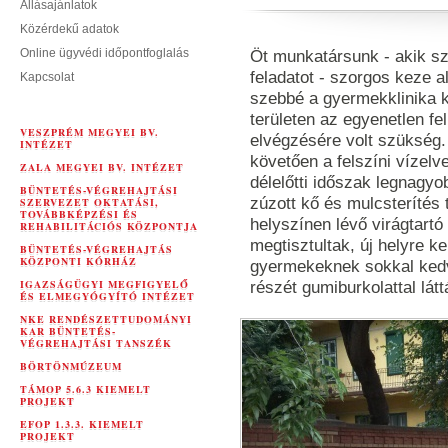
Állásajánlatok
Közérdekű adatok
Online ügyvédi időpontfoglalás
Öt munkatársunk - akik sza
feladatot - szorgos keze al
Kapcsolat
szebbé a gyermekklinika 
területen az egyenetlen fe
VESZPRÉM MEGYEI BV.
elvégzésére volt szükség. 
INTÉZET
követően a felszíni vízelve
ZALA MEGYEI BV. INTÉZET
délelőtti időszak legnagyo
BÜNTETÉS-VÉGREHAJTÁSI
zúzott kő és mulcsterítés 
SZERVEZET OKTATÁSI,
TOVÁBBKÉPZÉSI ÉS
helyszínen lévő virágtartó 
REHABILITÁCIÓS KÖZPONTJA
megtisztultak, új helyre k
BÜNTETÉS-VÉGREHAJTÁS
KÖZPONTI KÓRHÁZ
gyermekeknek sokkal kedve
IGAZSÁGÜGYI MEGFIGYELŐ
részét gumiburkolattal látt
ÉS ELMEGYÓGYÍTÓ INTÉZET
NKE RENDÉSZETTUDOMÁNYI
KAR BÜNTETÉS-
VÉGREHAJTÁSI TANSZÉK
BÖRTÖNMÚZEUM
TÁMOP 5.6.3 KIEMELT
PROJEKT
EFOP 1.3.3. KIEMELT
PROJEKT