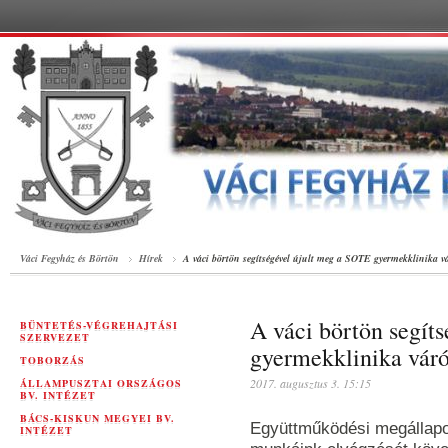
Váci Fegyház és Börtön
Hírek
A váci börtön segítségével újult meg a SOTE gyermekklinika v
A váci börtön segít
BÜNTETÉS-VÉGREHAJTÁSI
SZERVEZET
gyermekklinika váró
TOBORZÁS
2017. augusztus 3. 15:15
ÁLLAMPUSZTAI ORSZÁGOS
BV. INTÉZET
BÁCS-KISKUN MEGYEI BV.
Együttműködési megállapod
INTÉZET