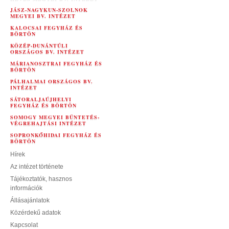
JÁSZ-NAGYKUN-SZOLNOK
MEGYEI BV. INTÉZET
KALOCSAI FEGYHÁZ ÉS
BÖRTÖN
KÖZÉP-DUNÁNTÚLI
ORSZÁGOS BV. INTÉZET
MÁRIANOSZTRAI FEGYHÁZ ÉS
BÖRTÖN
PÁLHALMAI ORSZÁGOS BV.
INTÉZET
SÁTORALJAÚJHELYI
FEGYHÁZ ÉS BÖRTÖN
SOMOGY MEGYEI BÜNTETÉS-
VÉGREHAJTÁSI INTÉZET
SOPRONKŐHIDAI FEGYHÁZ ÉS
BÖRTÖN
Hírek
Az intézet története
Tájékoztatók, hasznos
információk
Állásajánlatok
Közérdekű adatok
Kapcsolat