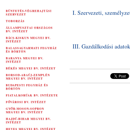
BÜNTETÉS-VÉGREHAJTÁSI
I. Szervezeti, személyze
SZERVEZET
TOBORZÁS
ÁLLAMPUSZTAI ORSZÁGOS
BV. INTÉZET
BÁCS-KISKUN MEGYEI BV.
INTÉZET
III. Gazdálkodási adato
BALASSAGYARMATI FEGYHÁZ
ÉS BÖRTÖN
BARANYA MEGYEI BV.
INTÉZET
BÉKÉS MEGYEI BV. INTÉZET
BORSOD-ABAÚJ-ZEMPLÉN
MEGYEI BV. INTÉZET
BUDAPESTI FEGYHÁZ ÉS
BÖRTÖN
FIATALKORÚAK BV. INTÉZETE
FŐVÁROSI BV. INTÉZET
GYŐR-MOSON-SOPRON
MEGYEI BV. INTÉZET
HAJDÚ-BIHAR MEGYEI BV.
INTÉZET
HEVES MEGYEI BV. INTÉZET