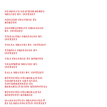
SZABOLCS-SZATMÁR-BEREG
MEGYEI BV. INTÉZET
SZEGEDI FEGYHÁZ ÉS
BÖRTÖN
SZOMBATHELYI ORSZÁGOS
BV. INTÉZET
TISZALÖKI ORSZÁGOS BV.
INTÉZET
TOLNA MEGYEI BV. INTÉZET
TÖKÖLI ORSZÁGOS BV.
INTÉZET
VÁCI FEGYHÁZ ÉS BÖRTÖN
VESZPRÉM MEGYEI BV.
INTÉZET
ZALA MEGYEI BV. INTÉZET
BÜNTETÉS-VÉGREHAJTÁSI
SZERVEZET OKTATÁSI,
TOVÁBBKÉPZÉSI ÉS
REHABILITÁCIÓS KÖZPONTJA
BÜNTETÉS-VÉGREHAJTÁS
KÖZPONTI KÓRHÁZ
IGAZSÁGÜGYI MEGFIGYELŐ
ÉS ELMEGYÓGYÍTÓ INTÉZET