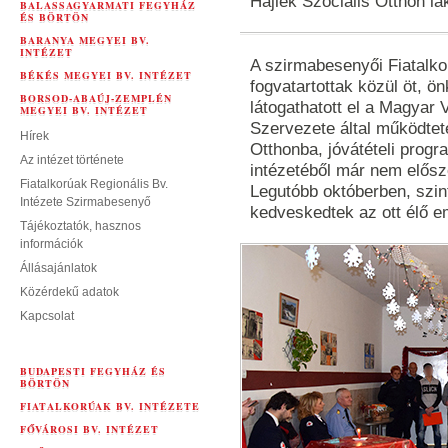
Hajlék Szociális Otthon la
BALASSAGYARMATI FEGYHÁZ
ÉS BÖRTÖN
BARANYA MEGYEI BV.
INTÉZET
A szirmabesenyői Fiatalko
BÉKÉS MEGYEI BV. INTÉZET
fogvatartottak közül öt, ön
BORSOD-ABAÚJ-ZEMPLÉN
látogathatott el a Magyar
MEGYEI BV. INTÉZET
Szervezete által működtete
Hírek
Otthonba, jóvátételi progr
Az intézet története
intézetéből már nem előszö
Fiatalkorúak Regionális Bv.
Legutóbb októberben, szin
Intézete Szirmabesenyő
kedveskedtek az ott élő 
Tájékoztatók, hasznos
információk
Állásajánlatok
Közérdekű adatok
Kapcsolat
BUDAPESTI FEGYHÁZ ÉS
BÖRTÖN
FIATALKORÚAK BV. INTÉZETE
FŐVÁROSI BV. INTÉZET