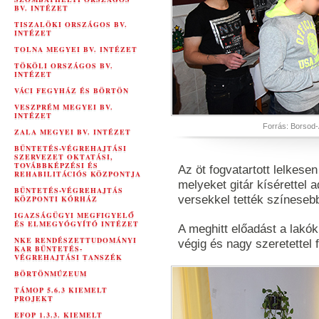
BV. INTÉZET
TISZALÖKI ORSZÁGOS BV.
INTÉZET
TOLNA MEGYEI BV. INTÉZET
TÖKÖLI ORSZÁGOS BV.
INTÉZET
VÁCI FEGYHÁZ ÉS BÖRTÖN
VESZPRÉM MEGYEI BV.
INTÉZET
Forrás: Borsod-
ZALA MEGYEI BV. INTÉZET
BÜNTETÉS-VÉGREHAJTÁSI
SZERVEZET OKTATÁSI,
TOVÁBBKÉPZÉSI ÉS
Az öt fogvatartott lelkesen
REHABILITÁCIÓS KÖZPONTJA
melyeket gitár kísérettel 
BÜNTETÉS-VÉGREHAJTÁS
versekkel tették színeseb
KÖZPONTI KÓRHÁZ
IGAZSÁGÜGYI MEGFIGYELŐ
ÉS ELMEGYÓGYÍTÓ INTÉZET
A meghitt előadást a lak
NKE RENDÉSZETTUDOMÁNYI
végig és nagy szeretettel 
KAR BÜNTETÉS-
VÉGREHAJTÁSI TANSZÉK
BÖRTÖNMÚZEUM
TÁMOP 5.6.3 KIEMELT
PROJEKT
EFOP 1.3.3. KIEMELT