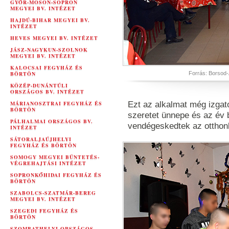
GYŐR-MOSON-SOPRON
MEGYEI BV. INTÉZET
HAJDÚ-BIHAR MEGYEI BV.
INTÉZET
HEVES MEGYEI BV. INTÉZET
JÁSZ-NAGYKUN-SZOLNOK
MEGYEI BV. INTÉZET
KALOCSAI FEGYHÁZ ÉS
BÖRTÖN
Forrás: Borsod-
KÖZÉP-DUNÁNTÚLI
ORSZÁGOS BV. INTÉZET
MÁRIANOSZTRAI FEGYHÁZ ÉS
Ezt az alkalmat még izgato
BÖRTÖN
szeretet ünnepe és az év 
PÁLHALMAI ORSZÁGOS BV.
vendégeskedtek az ottho
INTÉZET
SÁTORALJAÚJHELYI
FEGYHÁZ ÉS BÖRTÖN
SOMOGY MEGYEI BÜNTETÉS-
VÉGREHAJTÁSI INTÉZET
SOPRONKŐHIDAI FEGYHÁZ ÉS
BÖRTÖN
SZABOLCS-SZATMÁR-BEREG
MEGYEI BV. INTÉZET
SZEGEDI FEGYHÁZ ÉS
BÖRTÖN
SZOMBATHELYI ORSZÁGOS