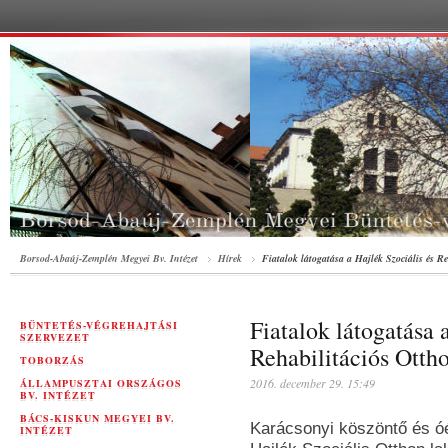
Borsod-Abaúj-Zemplén Megyei Bv. Intézet
Hírek
Fiatalok látogatása a Hajlék Szociális és R
Fiatalok látogatása 
BÜNTETÉS-VÉGREHAJTÁSI
SZERVEZET
Rehabilitációs Otth
TOBORZÁS
2016. december 29. 15:49
ÁLLAMPUSZTAI ORSZÁGOS
BV. INTÉZET
BÁCS-KISKUN MEGYEI BV.
Karácsonyi köszöntő és óé
INTÉZET