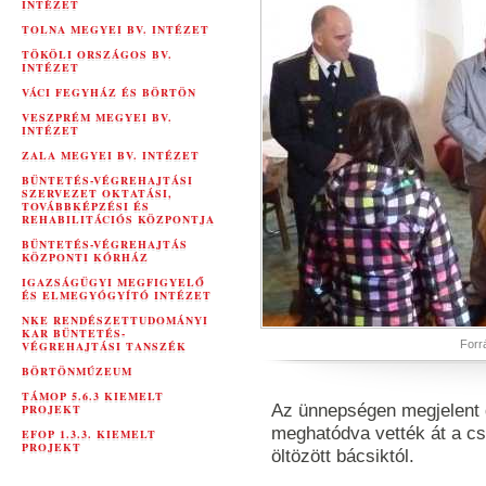
INTÉZET
TOLNA MEGYEI BV. INTÉZET
TÖKÖLI ORSZÁGOS BV.
INTÉZET
VÁCI FEGYHÁZ ÉS BÖRTÖN
VESZPRÉM MEGYEI BV.
INTÉZET
ZALA MEGYEI BV. INTÉZET
BÜNTETÉS-VÉGREHAJTÁSI
SZERVEZET OKTATÁSI,
TOVÁBBKÉPZÉSI ÉS
REHABILITÁCIÓS KÖZPONTJA
BÜNTETÉS-VÉGREHAJTÁS
KÖZPONTI KÓRHÁZ
IGAZSÁGÜGYI MEGFIGYELŐ
ÉS ELMEGYÓGYÍTÓ INTÉZET
NKE RENDÉSZETTUDOMÁNYI
KAR BÜNTETÉS-
Forr
VÉGREHAJTÁSI TANSZÉK
BÖRTÖNMÚZEUM
TÁMOP 5.6.3 KIEMELT
Az ünnepségen megjelent
PROJEKT
meghatódva vették át a c
EFOP 1.3.3. KIEMELT
PROJEKT
öltözött bácsiktól.