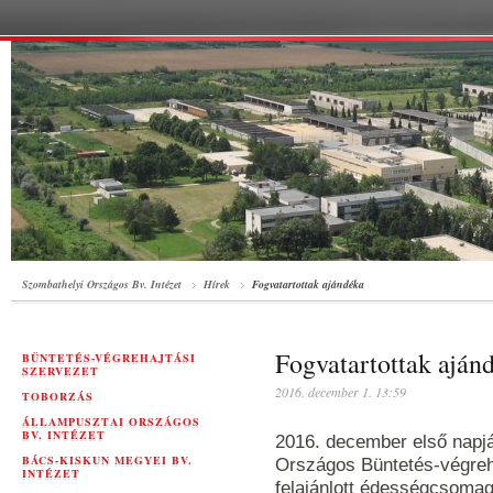
Szombathelyi Országos Bv. Intézet
Hírek
Fogvatartottak ajándéka
Fogvatartottak aján
BÜNTETÉS-VÉGREHAJTÁSI
SZERVEZET
2016. december 1. 13:59
TOBORZÁS
ÁLLAMPUSZTAI ORSZÁGOS
BV. INTÉZET
2016. december első napjá
BÁCS-KISKUN MEGYEI BV.
Országos Büntetés-végrehaj
INTÉZET
felajánlott édességcsoma