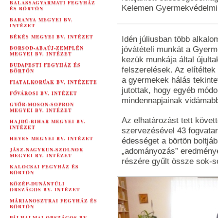
BALASSAGYARMATI FEGYHÁZ
Kelemen Gyermekvédelmi I
ÉS BÖRTÖN
BARANYA MEGYEI BV.
INTÉZET
BÉKÉS MEGYEI BV. INTÉZET
Idén júliusban több alkalo
BORSOD-ABAÚJ-ZEMPLÉN
jóvátételi munkát a Gyerm
MEGYEI BV. INTÉZET
kezük munkája által újulta
BUDAPESTI FEGYHÁZ ÉS
felszerelések. Az elítéltek
BÖRTÖN
a gyermekek hálás tekintet
FIATALKORÚAK BV. INTÉZETE
jutottak, hogy egyéb módo
FŐVÁROSI BV. INTÉZET
mindennapjainak vidámabb
GYŐR-MOSON-SOPRON
MEGYEI BV. INTÉZET
Az elhatározást tett köve
HAJDÚ-BIHAR MEGYEI BV.
INTÉZET
szervezésével 43 fogvatart
HEVES MEGYEI BV. INTÉZET
édességet a börtön boltjáb
JÁSZ-NAGYKUN-SZOLNOK
„adományozás” eredménye
MEGYEI BV. INTÉZET
részére gyűlt össze sok-
KALOCSAI FEGYHÁZ ÉS
BÖRTÖN
KÖZÉP-DUNÁNTÚLI
ORSZÁGOS BV. INTÉZET
MÁRIANOSZTRAI FEGYHÁZ ÉS
BÖRTÖN
PÁLHALMAI ORSZÁGOS BV.