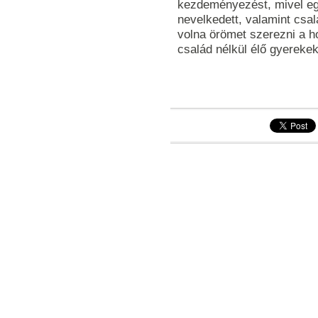
kezdeményezést, mivel eg
nevelkedett, valamint csa
volna örömet szerezni a ho
család nélkül élő gyereke