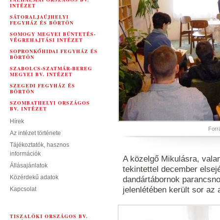
INTÉZET
SÁTORALJAÚJHELYI
FEGYHÁZ ÉS BÖRTÖN
SOMOGY MEGYEI BÜNTETÉS-
VÉGREHAJTÁSI INTÉZET
SOPRONKŐHIDAI FEGYHÁZ ÉS
BÖRTÖN
SZABOLCS-SZATMÁR-BEREG
MEGYEI BV. INTÉZET
SZEGEDI FEGYHÁZ ÉS
BÖRTÖN
SZOMBATHELYI ORSZÁGOS
BV. INTÉZET
Hírek
Forr
Az intézet története
Tájékoztatók, hasznos
információk
A közelgő Mikulásra, vala
Állásajánlatok
tekintettel december elsej
Közérdekű adatok
dandártábornok parancsno
jelenlétében került sor az
Kapcsolat
TISZALÖKI ORSZÁGOS BV.