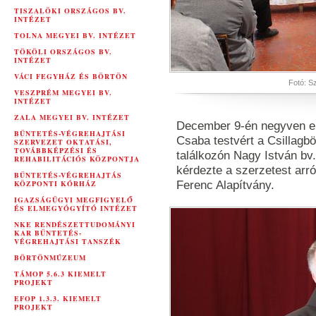
TISZALÖKI ORSZÁGOS BV.
INTÉZET
TOLNA MEGYEI BV. INTÉZET
TÖKÖLI ORSZÁGOS BV.
INTÉZET
VÁCI FEGYHÁZ ÉS BÖRTÖN
Fotó: S
VESZPRÉM MEGYEI BV.
INTÉZET
ZALA MEGYEI BV. INTÉZET
December 9-én negyven elí
BÜNTETÉS-VÉGREHAJTÁSI
Csaba testvért a Csillagb
SZERVEZET OKTATÁSI,
TOVÁBBKÉPZÉSI ÉS
találkozón Nagy István bv.
REHABILITÁCIÓS KÖZPONTJA
kérdezte a szerzetest arró
BÜNTETÉS-VÉGREHAJTÁS
KÖZPONTI KÓRHÁZ
Ferenc Alapítvány.
IGAZSÁGÜGYI MEGFIGYELŐ
ÉS ELMEGYÓGYÍTÓ INTÉZET
NKE RENDÉSZETTUDOMÁNYI
KAR BÜNTETÉS-
VÉGREHAJTÁSI TANSZÉK
BÖRTÖNMÚZEUM
TÁMOP 5.6.3 KIEMELT
PROJEKT
EFOP 1.3.3. KIEMELT
PROJEKT