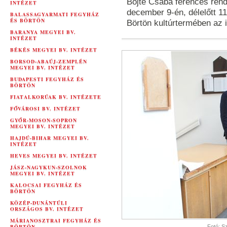
Böjte Csaba ferences rendi
INTÉZET
december 9-én, délelőtt 1
BALASSAGYARMATI FEGYHÁZ
ÉS BÖRTÖN
Börtön kultúrtermében az i
BARANYA MEGYEI BV.
INTÉZET
BÉKÉS MEGYEI BV. INTÉZET
BORSOD-ABAÚJ-ZEMPLÉN
MEGYEI BV. INTÉZET
BUDAPESTI FEGYHÁZ ÉS
BÖRTÖN
FIATALKORÚAK BV. INTÉZETE
FŐVÁROSI BV. INTÉZET
GYŐR-MOSON-SOPRON
MEGYEI BV. INTÉZET
HAJDÚ-BIHAR MEGYEI BV.
INTÉZET
HEVES MEGYEI BV. INTÉZET
JÁSZ-NAGYKUN-SZOLNOK
MEGYEI BV. INTÉZET
KALOCSAI FEGYHÁZ ÉS
BÖRTÖN
KÖZÉP-DUNÁNTÚLI
ORSZÁGOS BV. INTÉZET
MÁRIANOSZTRAI FEGYHÁZ ÉS
BÖRTÖN
Fotó: S