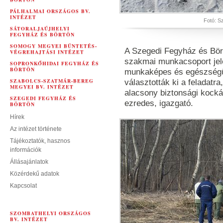
PÁLHALMAI ORSZÁGOS BV.
INTÉZET
Fotó: S
SÁTORALJAÚJHELYI
FEGYHÁZ ÉS BÖRTÖN
SOMOGY MEGYEI BÜNTETÉS-
A Szegedi Fegyház és Bört
VÉGREHAJTÁSI INTÉZET
szakmai munkacsoport jelö
SOPRONKŐHIDAI FEGYHÁZ ÉS
BÖRTÖN
munkaképes és egészségüg
SZABOLCS-SZATMÁR-BEREG
választották ki a feladatr
MEGYEI BV. INTÉZET
alacsony biztonsági kocká
SZEGEDI FEGYHÁZ ÉS
ezredes, igazgató.
BÖRTÖN
Hírek
Az intézet története
Tájékoztatók, hasznos
információk
Állásajánlatok
Közérdekű adatok
Kapcsolat
SZOMBATHELYI ORSZÁGOS
BV. INTÉZET