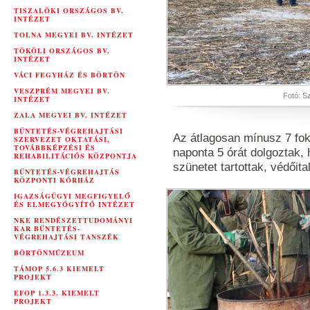
TISZALÖKI ORSZÁGOS BV.
INTÉZET
TOLNA MEGYEI BV. INTÉZET
TÖKÖLI ORSZÁGOS BV.
INTÉZET
VÁCI FEGYHÁZ ÉS BÖRTÖN
VESZPRÉM MEGYEI BV.
Fotó: S
INTÉZET
ZALA MEGYEI BV. INTÉZET
BÜNTETÉS-VÉGREHAJTÁSI
Az átlagosan mínusz 7 fo
SZERVEZET OKTATÁSI,
TOVÁBBKÉPZÉSI ÉS
naponta 5 órát dolgoztak
REHABILITÁCIÓS KÖZPONTJA
szünetet tartottak, védőita
BÜNTETÉS-VÉGREHAJTÁS
KÖZPONTI KÓRHÁZ
IGAZSÁGÜGYI MEGFIGYELŐ
ÉS ELMEGYÓGYÍTÓ INTÉZET
NKE RENDÉSZETTUDOMÁNYI
KAR BÜNTETÉS-
VÉGREHAJTÁSI TANSZÉK
BÖRTÖNMÚZEUM
TÁMOP 5.6.3 KIEMELT
PROJEKT
EFOP 1.3.3. KIEMELT
PROJEKT