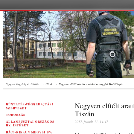
Szegedi Fegyház és Börtön
Hírek
Negyven elítélt aratta a nádat a nagyfai Holt-Tiszán
Negyven elítélt arat
BÜNTETÉS-VÉGREHAJTÁSI
SZERVEZET
Tiszán
TOBORZÁS
2017. január 11. 14:47
ÁLLAMPUSZTAI ORSZÁGOS
BV. INTÉZET
BÁCS-KISKUN MEGYEI BV.