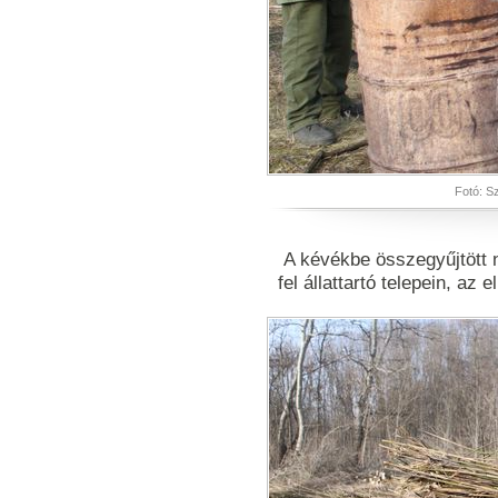
Fotó: S
A kévékbe összegyűjtött n
fel állattartó telepein, az 