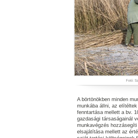
Fotó: S
A börtönökben minden mun
munkába állni, az elítélte
fenntartása mellett a bv. 1
gazdasági társaságainál 
munkavégzés hozzásegíti a
elsajátítása mellett az ér