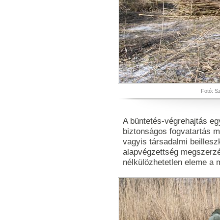
Fotó: S
A büntetés-végrehajtás egy
biztonságos fogvatartás mel
vagyis társadalmi beilles
alapvégzettség megszerzés
nélkülözhetetlen eleme a m