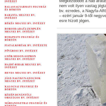
Megkezdődött a nád aratás
INTÉZET
nem volt ilyen vastag jégt
BALASSAGYARMATI FEGYHÁZ
ÉS BÖRTÖN
bv. ezredes, a Nagyfa-Alfö
BARANYA MEGYEI BV.
– ezért január 9-től negyv
INTÉZET
esre hízott jégen.
BÉKÉS MEGYEI BV. INTÉZET
BORSOD-ABAÚJ-ZEMPLÉN
MEGYEI BV. INTÉZET
BUDAPESTI FEGYHÁZ ÉS
BÖRTÖN
FIATALKORÚAK BV. INTÉZETE
FŐVÁROSI BV. INTÉZET
GYŐR-MOSON-SOPRON
MEGYEI BV. INTÉZET
HAJDÚ-BIHAR MEGYEI BV.
INTÉZET
HEVES MEGYEI BV. INTÉZET
JÁSZ-NAGYKUN-SZOLNOK
MEGYEI BV. INTÉZET
KALOCSAI FEGYHÁZ ÉS
BÖRTÖN
KÖZÉP-DUNÁNTÚLI
ORSZÁGOS BV. INTÉZET
MÁRIANOSZTRAI FEGYHÁZ ÉS
BÖRTÖN