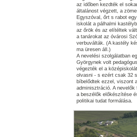
az időben kezdték el sokan
általánost végzett, a zöme
Egyszóval, őrt s rabot egya
iskolát a pálhalmi kastély
az őrök és az elítéltek vá
a tanárokat az óvárosi Szó
verbuválták. (A kastély ké
ma üresen áll.)
A nevelési szolgálatban e
Györgynek volt pedagógusi
végezték el a középiskolát.
olvasni - s ezért csak 32 s
bíbelődtek ezzel, viszont a
adminisztráció. A nevelők 
a beszélők előkészítése é
politikai tudat formálása.