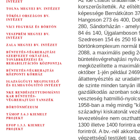
Az ide csatolt uradalmak -
INTÉZET
korszerűsítették. Az elíté
TOLNA MEGYEI BV. INTÉZET
képessége Bernátkúton 37
TÖKÖLI ORSZÁGOS BV.
Hangoson 273 és 400, Dob
INTÉZET
280, Sándorházán - amelyn
VÁCI FEGYHÁZ ÉS BÖRTÖN
84 és 140, Újgalamboson 
VESZPRÉM MEGYEI BV.
INTÉZET
Szedresen 154 és 250 fő 
ZALA MEGYEI BV. INTÉZET
börtönkomplexum normál b
BÜNTETÉS-VÉGREHAJTÁSI
2088, a maximális pedig 24
SZERVEZET OKTATÁSI,
büntetésvégrehajtási nyilv
TOVÁBBKÉPZÉSI ÉS
REHABILITÁCIÓS KÖZPONTJA
megközelítette a maximál
BÜNTETÉS-VÉGREHAJTÁS
október 1-jén például 2469
KÖZPONTI KÓRHÁZ
állattenyésztés az uradalm
IGAZSÁGÜGYI MEGFIGYELŐ
de szinte minden tanyán il
ÉS ELMEGYÓGYÍTÓ INTÉZET
gazdálkodás azonban soká
NKE RENDÉSZETTUDOMÁNYI
KAR BÜNTETÉS-
veszteség hatmillió-nyolcsz
VÉGREHAJTÁSI TANSZÉK
1958-ban a még mindig "kí
BÖRTÖNMÚZEUM
századnyi kiskatonát vezé
TÁMOP 5.6.3 KIEMELT
levezetésére nem oszthattá
PROJEKT
1300 illetve 1400 forintra
EFOP 1.3.3. KIEMELT
PROJEKT
forintról. A bv.-nél akkori
végzettségű testületi tag,