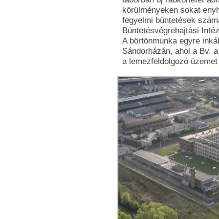
körülményeken sokat enyhí
fegyelmi büntetések száma
Büntetésvégrehajtási Intéze
A börtönmunka egyre inkább
Sándorházán, ahol a Bv. a
a lemezfeldolgozó üzemet 