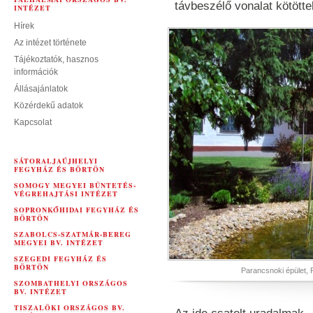
távbeszélő vonalat kötötte
INTÉZET
Hírek
Az intézet története
Tájékoztatók, hasznos
információk
Állásajánlatok
Közérdekű adatok
Kapcsolat
SÁTORALJAÚJHELYI
FEGYHÁZ ÉS BÖRTÖN
SOMOGY MEGYEI BÜNTETÉS-
VÉGREHAJTÁSI INTÉZET
SOPRONKŐHIDAI FEGYHÁZ ÉS
BÖRTÖN
SZABOLCS-SZATMÁR-BEREG
MEGYEI BV. INTÉZET
SZEGEDI FEGYHÁZ ÉS
BÖRTÖN
Parancsnoki épület, 
SZOMBATHELYI ORSZÁGOS
BV. INTÉZET
TISZALÖKI ORSZÁGOS BV.