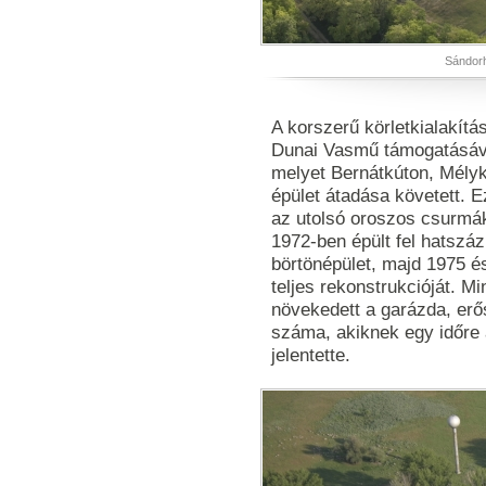
Sándorh
A korszerű körletkialakít
Dunai Vasmű támogatásával
melyet Bernátkúton, Mély
épület átadása követett. 
az utolsó oroszos csurmák
1972-ben épült fel hatszáz
börtönépület, majd 1975 é
teljes rekonstrukcióját. M
növekedett a garázda, erő
száma, akiknek egy időre
jelentette.