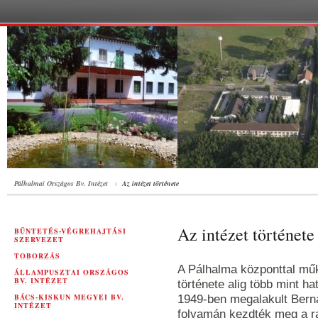
Pálhalmai Országos Bv. Intézet
Az intézet története
Az intézet története
BÜNTETÉS-VÉGREHAJTÁSI
SZERVEZET
TOBORZÁS
A Pálhalma központtal műk
ÁLLAMPUSZTAI ORSZÁGOS
BV. INTÉZET
története alig több mint h
BÁCS-KISKUN MEGYEI BV.
1949-ben megalakult Bern
INTÉZET
folyamán kezdték meg a r