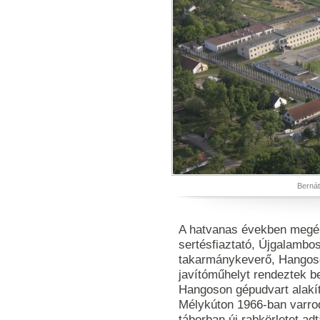
Bernát
A hatvanas években megél
sertésfiaztató, Újgalambos
takarmánykeverő, Hangoson
javítóműhelyt rendeztek 
Hangoson gépudvart alakíto
Mélykúton 1966-ban varrodá
táborban új rabkörletet adt