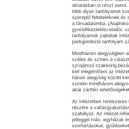
oktatásban is részt venni. 
több olyan tanfolyamot sz
szereplő feltételeknek és s
a társadalomba. (Alapfokú
gyorsétkeztetési eladói, v
tanfolyamok zajlottak int
parkgondozói tanfolyam zár
Mindhárom alegységben ak
széles és színes a válasz
színjátszó szakkörig bezá
kell megemlíteni az intéze
három alegység között kerü
szintén mindhárom alegys
akár zárttéri lehetőségeke
Az intézetben rendszeres 
részére a vallásgyakorlás
szabályoz. Az intézet refo
jelleggel más, egyházak és
szertartásokat, gyűléseket