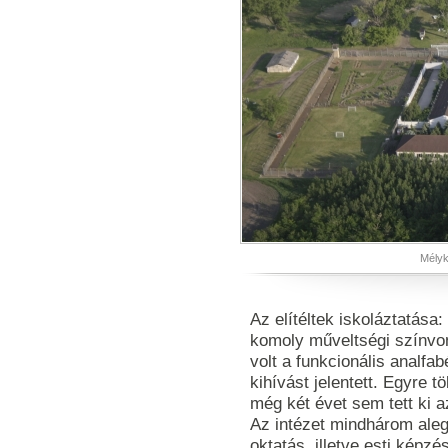
Mélyk
Az elítéltek iskoláztatás
komoly műveltségi színvon
volt a funkcionális analf
kihívást jelentett. Egyre tö
még két évet sem tett ki a
Az intézet mindhárom aleg
oktatás, illetve esti képz