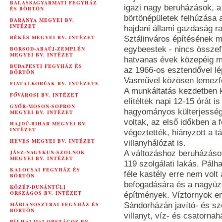
BALASSAGYARMATI FEGYHÁZ
igazi nagy beruházások, a
ÉS BÖRTÖN
börtönépületek felhúzása 
BARANYA MEGYEI BV.
INTÉZET
hajdani állami gazdaság r
BÉKÉS MEGYEI BV. INTÉZET
Sztálinváros építésének m
egybeestek - nincs össze
BORSOD-ABAÚJ-ZEMPLÉN
MEGYEI BV. INTÉZET
hatvanas évek közepéig m
BUDAPESTI FEGYHÁZ ÉS
az 1966-os esztendővel lé
BÖRTÖN
Vasművel közösen lemezfel
FIATALKORÚAK BV. INTÉZETE
A munkáltatás kezdetben k
FŐVÁROSI BV. INTÉZET
elítéltek napi 12-15 órát is
GYŐR-MOSON-SOPRON
hagyományos külterjesség 
MEGYEI BV. INTÉZET
voltak, az első időkben a
HAJDÚ-BIHAR MEGYEI BV.
INTÉZET
végeztették, hiányzott a t
HEVES MEGYEI BV. INTÉZET
villanyhálózat is.
JÁSZ-NAGYKUN-SZOLNOK
A változáshoz beruházások
MEGYEI BV. INTÉZET
119 szolgálati lakás, Pálh
KALOCSAI FEGYHÁZ ÉS
féle kastély erre nem volt 
BÖRTÖN
befogadására és a nagyü
KÖZÉP-DUNÁNTÚLI
ORSZÁGOS BV. INTÉZET
építmények. Víztornyok em
MÁRIANOSZTRAI FEGYHÁZ ÉS
Sándorházán javító- és sz
BÖRTÖN
villanyt, víz- és csatornah
PÁLHALMAI ORSZÁGOS BV.