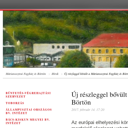
Márianosztrai Fegyház és Börtön
Hírek
Új részleggel bővült a Márianosztrai Fegyház és Bör
Új részleggel bővül
BÜNTETÉS-VÉGREHAJTÁSI
SZERVEZET
Börtön
TOBORZÁS
2017. február 14. 17:20
ÁLLAMPUSZTAI ORSZÁGOS
BV. INTÉZET
BÁCS-KISKUN MEGYEI BV.
Az európai elhelyezési kö
INTÉZET