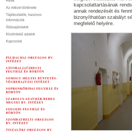
Hírek
kapcsolattartásának rends
Az intézet története
annak rendezését és fennta
Tájékoztatók, hasznos
bizonyíthatóan szabályt sé
információk
megfelelő helyére.
Állásajánlatok
Közérdekű adatok
Kapcsolat
PÁLHALMAI ORSZÁGOS BV.
INTÉZET
SÁTORALJAÚJHELYI
FEGYHÁZ ÉS BÖRTÖN
SOMOGY MEGYEI BÜNTETÉS-
VÉGREHAJTÁSI INTÉZET
SOPRONKŐHIDAI FEGYHÁZ ÉS
BÖRTÖN
SZABOLCS-SZATMÁR-BEREG
MEGYEI BV. INTÉZET
SZEGEDI FEGYHÁZ ÉS
BÖRTÖN
SZOMBATHELYI ORSZÁGOS
BV. INTÉZET
TISZALÖKI ORSZÁGOS BV.