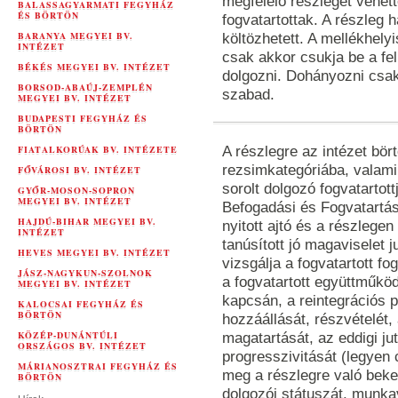
megfelelő részleget vehet
BALASSAGYARMATI FEGYHÁZ
ÉS BÖRTÖN
fogvatartottak. A részleg 
BARANYA MEGYEI BV.
költözhetett. A mellékhely
INTÉZET
csak akkor csukja be a fe
BÉKÉS MEGYEI BV. INTÉZET
dolgozni. Dohányozni csak
BORSOD-ABAÚJ-ZEMPLÉN
szabad.
MEGYEI BV. INTÉZET
BUDAPESTI FEGYHÁZ ÉS
BÖRTÖN
FIATALKORÚAK BV. INTÉZETE
A részlegre az intézet bör
rezsimkategóriába, valami
FŐVÁROSI BV. INTÉZET
sorolt dolgozó fogvatartott
GYŐR-MOSON-SOPRON
MEGYEI BV. INTÉZET
Befogadási és Fogvatartási
HAJDÚ-BIHAR MEGYEI BV.
nyitott ajtó és a részlege
INTÉZET
tanúsított jó magaviselet 
HEVES MEGYEI BV. INTÉZET
vizsgálja a fogvatartott fog
JÁSZ-NAGYKUN-SZOLNOK
a fogvatartott együttműkö
MEGYEI BV. INTÉZET
kapcsán, a reintegrációs p
KALOCSAI FEGYHÁZ ÉS
BÖRTÖN
hozzáállását, részvételét, 
KÖZÉP-DUNÁNTÚLI
magatartását, az eddigi ju
ORSZÁGOS BV. INTÉZET
progresszivitását (legyen 
MÁRIANOSZTRAI FEGYHÁZ ÉS
meg a részlegre való beker
BÖRTÖN
dolgozói státuszát, munk