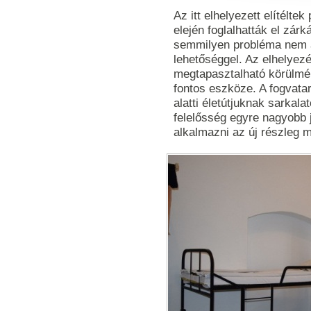
Az itt elhelyezett elítélte
elején foglalhatták el zárk
semmilyen probléma nem ad
lehetőséggel. Az elhelyez
megtapasztalható körülmén
fontos eszköze. A fogvata
alatti életútjuknak sarkala
felelősség egyre nagyobb 
alkalmazni az új részleg 