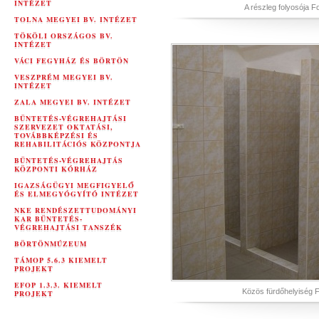
INTÉZET
A részleg folyosója F
TOLNA MEGYEI BV. INTÉZET
TÖKÖLI ORSZÁGOS BV.
INTÉZET
VÁCI FEGYHÁZ ÉS BÖRTÖN
VESZPRÉM MEGYEI BV.
INTÉZET
ZALA MEGYEI BV. INTÉZET
BÜNTETÉS-VÉGREHAJTÁSI
SZERVEZET OKTATÁSI,
TOVÁBBKÉPZÉSI ÉS
REHABILITÁCIÓS KÖZPONTJA
BÜNTETÉS-VÉGREHAJTÁS
KÖZPONTI KÓRHÁZ
IGAZSÁGÜGYI MEGFIGYELŐ
ÉS ELMEGYÓGYÍTÓ INTÉZET
NKE RENDÉSZETTUDOMÁNYI
KAR BÜNTETÉS-
VÉGREHAJTÁSI TANSZÉK
BÖRTÖNMÚZEUM
TÁMOP 5.6.3 KIEMELT
PROJEKT
EFOP 1.3.3. KIEMELT
Közös fürdőhelyiség 
PROJEKT