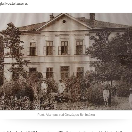
glalkoztatására.
Fotó: Állampusztai Országos Bv. Intézet