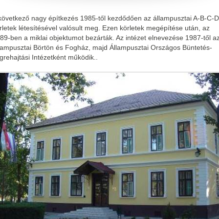
következő nagy építkezés 1985-től kezdődően az állampusztai A-B-C-D
rletek létesítésével valósult meg. Ezen körletek megépítése után, az
89-ben a miklai objektumot bezárták. Az intézet elnevezése 1987-től a
lampusztai Börtön és Fogház, majd Állampusztai Országos Büntetés-
grehajtási Intézetként működik..