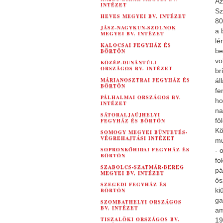
Az
INTÉZET
Sz
HEVES MEGYEI BV. INTÉZET
80
JÁSZ-NAGYKUN-SZOLNOK
a 
MEGYEI BV. INTÉZET
lé
KALOCSAI FEGYHÁZ ÉS
be
BÖRTÖN
vo
KÖZÉP-DUNÁNTÚLI
ORSZÁGOS BV. INTÉZET
br
MÁRIANOSZTRAI FEGYHÁZ ÉS
ál
BÖRTÖN
fe
PÁLHALMAI ORSZÁGOS BV.
ho
INTÉZET
na
SÁTORALJAÚJHELYI
fö
FEGYHÁZ ÉS BÖRTÖN
Kö
SOMOGY MEGYEI BÜNTETÉS-
VÉGREHAJTÁSI INTÉZET
mu
SOPRONKŐHIDAI FEGYHÁZ ÉS
- 
BÖRTÖN
fo
SZABOLCS-SZATMÁR-BEREG
pá
MEGYEI BV. INTÉZET
ős
SZEGEDI FEGYHÁZ ÉS
ki
BÖRTÖN
ga
SZOMBATHELYI ORSZÁGOS
BV. INTÉZET
am
TISZALÖKI ORSZÁGOS BV.
19