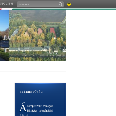
ENGLISH
AKADÁLYMENTES
VERZIÓ
ELÉRHETŐSÉG
Á
llampusztai Országos
Büntetés-végrehajtási
Intézet