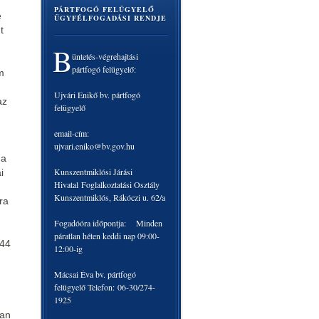
PÁRTFOGÓ FELÜGYELŐ
e
ÜGYFÉLFOGADÁSI RENDJE
t
B
üntetés-végrehajtási
pártfogó felügyelő:
m
Ujvári Enikő bv. pártfogó
az
felügyelő
email-cím:
ujvari.eniko@bv.gov.hu
 a
Kunszentmiklósi Járási
i
Hivatal Foglalkoztatási Osztály
Kunszentmiklós, Rákóczi u. 62/a
ra
Fogadóóra időpontja: Minden
páratlan héten keddi nap 09:00-
944
12:00-ig
Mácsai Éva bv. pártfogó
felügyelő Telefon: 06-30/274-
1925
ban