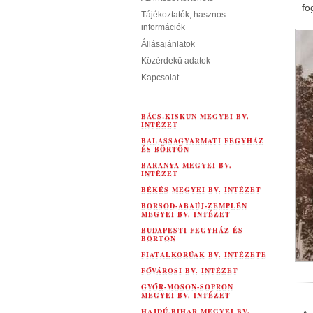
fo
Tájékoztatók, hasznos
információk
Állásajánlatok
Közérdekű adatok
Kapcsolat
BÁCS-KISKUN MEGYEI BV.
INTÉZET
BALASSAGYARMATI FEGYHÁZ
ÉS BÖRTÖN
BARANYA MEGYEI BV.
INTÉZET
BÉKÉS MEGYEI BV. INTÉZET
BORSOD-ABAÚJ-ZEMPLÉN
MEGYEI BV. INTÉZET
BUDAPESTI FEGYHÁZ ÉS
BÖRTÖN
FIATALKORÚAK BV. INTÉZETE
FŐVÁROSI BV. INTÉZET
GYŐR-MOSON-SOPRON
MEGYEI BV. INTÉZET
HAJDÚ-BIHAR MEGYEI BV.