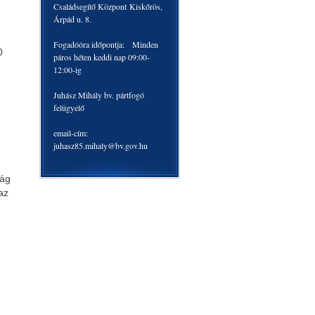
Családsegítő Központ Kiskőrös,
Árpád u. 8.
Fogadóóra időpontja: Minden
0
páros héten keddi nap 09:00-
12:00-ig
Juhász Mihály bv. pártfogó
felügyelő
email-cím:
juhasz85.mihaly@bv.gov.hu
ság
az