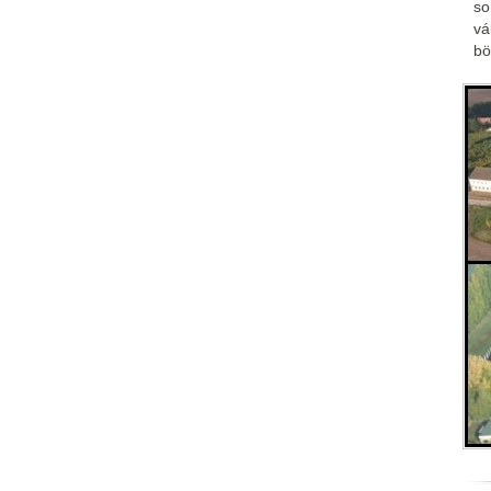
so
vá
bö