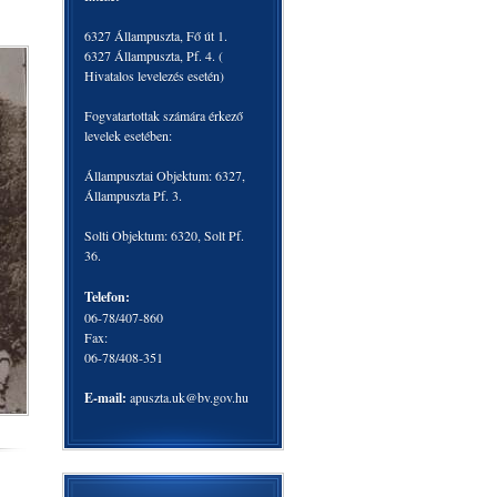
6327 Állampuszta, Fő út 1.
6327 Állampuszta, Pf. 4. (
Hivatalos levelezés esetén)
Fogvatartottak számára érkező
levelek esetében:
Állampusztai Objektum: 6327,
Állampuszta Pf. 3.
Solti Objektum: 6320, Solt Pf.
36.
Telefon:
06-78/407-860
Fax:
06-78/408-351
E-mail:
apuszta.uk@bv.gov.hu