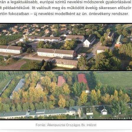
rán a legaktuálisabb, európai szintű nevelési módszerek gyakorlásával
lt példaértékűvé. Itt valósult meg és működött évekig sikeresen először
rtön fokozatban – új nevelési modellként az ún. öntevékeny rendszer.
Forrás: Állampusztai Országos Bv. Intézet