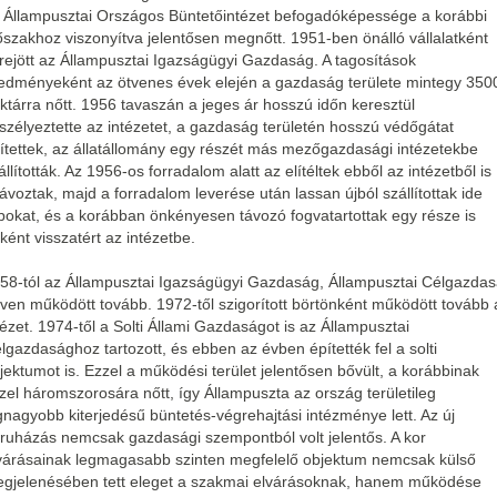
 Állampusztai Országos Büntetőintézet befogadóképessége a korábbi
őszakhoz viszonyítva jelentősen megnőtt. 1951-ben önálló vállalatként
trejött az Állampusztai Igazságügyi Gazdaság. A tagosítások
edményeként az ötvenes évek elején a gazdaság területe mintegy 350
ktárra nőtt. 1956 tavaszán a jeges ár hosszú időn keresztül
szélyeztette az intézetet, a gazdaság területén hosszú védőgátat
ítettek, az állatállomány egy részét más mezőgazdasági intézetekbe
állították. Az 1956-os forradalom alatt az elítéltek ebből az intézetből is
távoztak, majd a forradalom leverése után lassan újból szállítottak ide
bokat, és a korábban önkényesen távozó fogvatartottak egy része is
ként visszatért az intézetbe.
58-tól az Állampusztai Igazságügyi Gazdaság, Állampusztai Célgazda
ven működött tovább. 1972-től szigorított börtönként működött tovább 
tézet. 1974-től a Solti Állami Gazdaságot is az Állampusztai
lgazdasághoz tartozott, és ebben az évben építették fel a solti
jektumot is. Ezzel a működési terület jelentősen bővült, a korábbinak
zel háromszorosára nőtt, így Állampuszta az ország területileg
gnagyobb kiterjedésű büntetés-végrehajtási intézménye lett. Az új
ruházás nemcsak gazdasági szempontból volt jelentős. A kor
várásainak legmagasabb szinten megfelelő objektum nemcsak külső
gjelenésében tett eleget a szakmai elvárásoknak, hanem működése