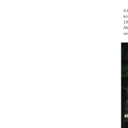
A 
kö
19
Ál
vé