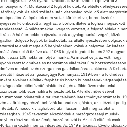
 első foglyokat 1884 nyarán szállítottak az intézetbe. Lipótvárról 3,
amosújvárról 4, Munkácsról 2 foglyot küldtek. Az elítéltek elhelyezésér
 férőhely volt. Az első szállítás után viszonylag rövid idő alatt megtörtén
benépesítés. Az épületek nem voltak körülkerítve, berendezésük
nyegesen különbözött a fegyház, a börtön, illetve a fogház megszokott
rendezésétől. A hálótermekbe üvegajtó vezetett, a folyosó ablakain ne
lt rács. A hálótermekben éjszaka csak a gyalogmunkát végző, közös
igádban dolgozó foglyok tartózkodtak, az állattenyésztésben dolgozók 
lattartási telepek megfelelő helyiségeiben voltak elhelyezve. Az intézet
nnállásának első tíz éve alatt 1066 foglyot fogadott be, és 292 magyar
ldon, azaz 105 hektáron folyt a munka. Az intézet célja az volt, hogy
gyobb részt földműves és napszámos elítélteket újra hozzászoktasson
ldműves munkához és szorgalmas gazdálkodásra szoktassa. A Kisharta
zvetítő Intézetet az Igazságügyi Kormányzat 1919-ben - a földműves
nkára alkalmas elítéltek fegyház és börtön büntetésének végrehajtásá
országos büntetőintézetté alakította át, és a földműves rabmunkát
kozatosan több ezer holdra terjesztették ki. A terület növelésével
rhuzamosan bővítették a terülten található létesítmények számát is. 1
zén az őrök egy részét behívták katonai szolgálatra, az intézetet pedig
ürítették. A második világháború után lassan indult meg az élet a
zdaságban. 1945 tavaszán elkezdődtek a mezőgazdasági munkák,
elyben részt vettek az őrség hozzátartozói is. Az első elítéltek csak
46-ban érkeztek meg az intézetbe. Az 1949 márciusát követő időszak