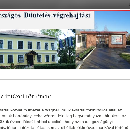
z intézet története
hartai közvetítő intézet a Wagner Pál kis-hartai földbirtokos által az
lamnak börtönügyi célra végrendeletileg hagyományozott birtokon, az
83-ik évben létesült abból a célból, hogy azon az Igazságügyi
nisztérium intézetet létesítsen az elítéltek földműves munkával történő