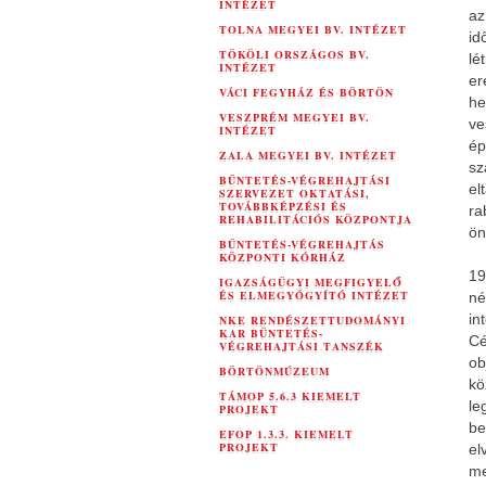
INTÉZET
az
TOLNA MEGYEI BV. INTÉZET
id
TÖKÖLI ORSZÁGOS BV.
lé
INTÉZET
er
VÁCI FEGYHÁZ ÉS BÖRTÖN
he
VESZPRÉM MEGYEI BV.
ve
INTÉZET
ép
ZALA MEGYEI BV. INTÉZET
sz
BÜNTETÉS-VÉGREHAJTÁSI
el
SZERVEZET OKTATÁSI,
TOVÁBBKÉPZÉSI ÉS
ra
REHABILITÁCIÓS KÖZPONTJA
ön
BÜNTETÉS-VÉGREHAJTÁS
KÖZPONTI KÓRHÁZ
19
IGAZSÁGÜGYI MEGFIGYELŐ
ÉS ELMEGYÓGYÍTÓ INTÉZET
né
in
NKE RENDÉSZETTUDOMÁNYI
KAR BÜNTETÉS-
Cé
VÉGREHAJTÁSI TANSZÉK
ob
BÖRTÖNMÚZEUM
kö
TÁMOP 5.6.3 KIEMELT
le
PROJEKT
be
EFOP 1.3.3. KIEMELT
PROJEKT
el
me