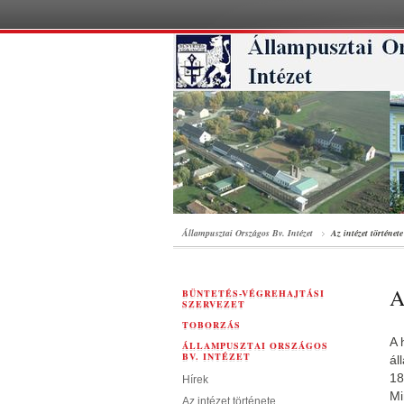
Állampusztai Országos Bv. Intézet
Az intézet története
A
BÜNTETÉS-VÉGREHAJTÁSI
SZERVEZET
TOBORZÁS
A 
ÁLLAMPUSZTAI ORSZÁGOS
BV. INTÉZET
ál
18
Hírek
Mi
Az intézet története