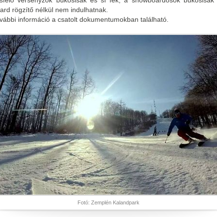
síelő versenyzők bukósisak és sí fék, a snowboardosok bukósisak
ard rögzítő nélkül nem indulhatnak.
vábbi információ a csatolt dokumentumokban található.
Fotó: Zemplén Kalandpark