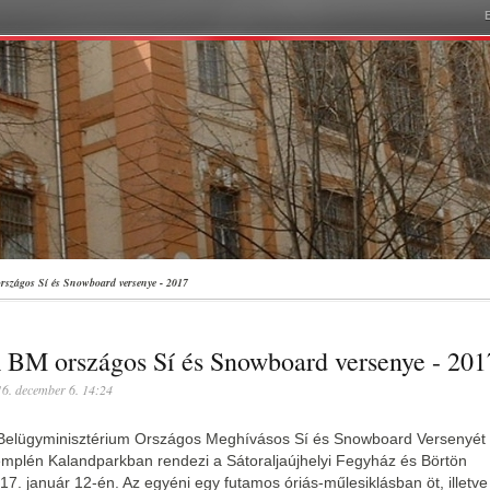
szágos Sí és Snowboard versenye - 2017
 BM országos Sí és Snowboard versenye - 201
6. december 6. 14:24
Belügyminisztérium Országos Meghívásos Sí és Snowboard Versenyét
mplén Kalandparkban rendezi a Sátoraljaújhelyi Fegyház és Börtön
17. január 12-én. Az egyéni egy futamos óriás-műlesiklásban öt, illetve