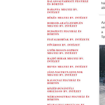
BALASSAGYARMATI FEGYHÁZ
há
ÉS BÖRTÖN
ál
BARANYA MEGYEI BV.
INTÉZET
BÉKÉS MEGYEI BV. INTÉZET
Az
BORSOD-ABAÚJ-ZEMPLÉN
MEGYEI BV. INTÉZET
vé
BUDAPESTI FEGYHÁZ ÉS
a
BÖRTÖN
Sp
FIATALKORÚAK BV. INTÉZETE
FŐVÁROSI BV. INTÉZET
GYŐR-MOSON-SOPRON
MEGYEI BV. INTÉZET
HAJDÚ-BIHAR MEGYEI BV.
INTÉZET
HEVES MEGYEI BV. INTÉZET
JÁSZ-NAGYKUN-SZOLNOK
MEGYEI BV. INTÉZET
KALOCSAI FEGYHÁZ ÉS
BÖRTÖN
KÖZÉP-DUNÁNTÚLI
ORSZÁGOS BV. INTÉZET
MÁRIANOSZTRAI FEGYHÁZ ÉS
BÖRTÖN
PÁLHALMAI ORSZÁGOS BV.