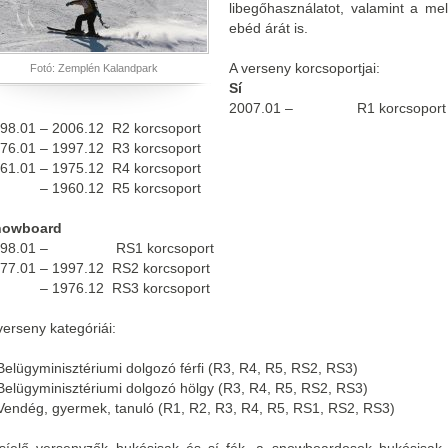
libegőhasználatot, valamint a me
ebéd árát is.
A verseny korcsoportjai:
Fotó: Zemplén Kalandpark
Sí
2007.01 – R1 korcsoport
98.01 – 2006.12 R2 korcsoport
76.01 – 1997.12 R3 korcsoport
61.01 – 1975.12 R4 korcsoport
 1960.12 R5 korcsoport
nowboard
998.01 – RS1 korcsoport
77.01 – 1997.12 RS2 korcsoport
 1976.12 RS3 korcsoport
verseny kategóriái:
lügyminisztériumi dolgozó férfi (R3, R4, R5, RS2, RS3)
lügyminisztériumi dolgozó hölgy (R3, R4, R5, RS2, RS3)
ndég, gyermek, tanuló (R1, R2, R3, R4, R5, RS1, RS2, RS3)