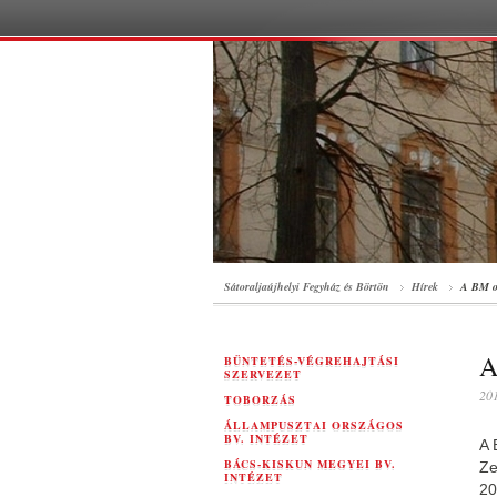
Sátoraljaújhelyi Fegyház és Börtön
Hírek
A BM or
A
BÜNTETÉS-VÉGREHAJTÁSI
SZERVEZET
201
TOBORZÁS
ÁLLAMPUSZTAI ORSZÁGOS
BV. INTÉZET
A 
BÁCS-KISKUN MEGYEI BV.
Ze
INTÉZET
20