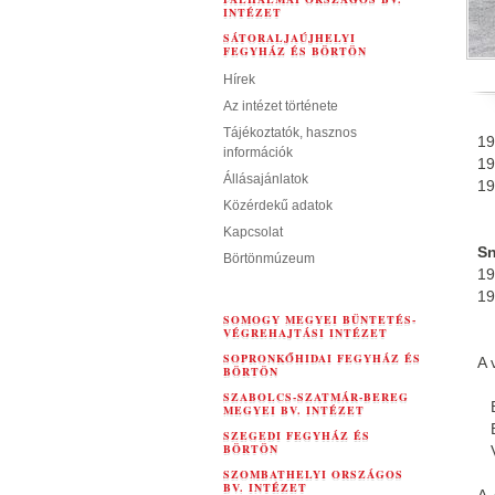
INTÉZET
SÁTORALJAÚJHELYI
FEGYHÁZ ÉS BÖRTÖN
Hírek
Az intézet története
Tájékoztatók, hasznos
19
információk
19
Állásajánlatok
19
Közérdekű adatok
–
Kapcsolat
S
Börtönmúzeum
1
19
–
SOMOGY MEGYEI BÜNTETÉS-
VÉGREHAJTÁSI INTÉZET
SOPRONKŐHIDAI FEGYHÁZ ÉS
A 
BÖRTÖN
SZABOLCS-SZATMÁR-BEREG
Be
MEGYEI BV. INTÉZET
Be
SZEGEDI FEGYHÁZ ÉS
BÖRTÖN
Ve
SZOMBATHELYI ORSZÁGOS
BV. INTÉZET