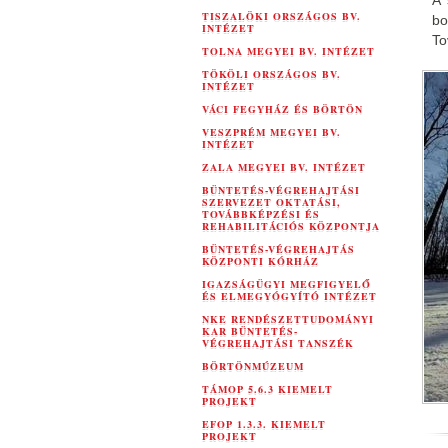
A 
TISZALÖKI ORSZÁGOS BV.
bo
INTÉZET
To
TOLNA MEGYEI BV. INTÉZET
TÖKÖLI ORSZÁGOS BV.
INTÉZET
VÁCI FEGYHÁZ ÉS BÖRTÖN
VESZPRÉM MEGYEI BV.
INTÉZET
ZALA MEGYEI BV. INTÉZET
BÜNTETÉS-VÉGREHAJTÁSI
SZERVEZET OKTATÁSI,
TOVÁBBKÉPZÉSI ÉS
REHABILITÁCIÓS KÖZPONTJA
BÜNTETÉS-VÉGREHAJTÁS
KÖZPONTI KÓRHÁZ
IGAZSÁGÜGYI MEGFIGYELŐ
ÉS ELMEGYÓGYÍTÓ INTÉZET
NKE RENDÉSZETTUDOMÁNYI
KAR BÜNTETÉS-
VÉGREHAJTÁSI TANSZÉK
BÖRTÖNMÚZEUM
TÁMOP 5.6.3 KIEMELT
PROJEKT
EFOP 1.3.3. KIEMELT
PROJEKT