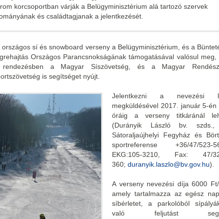
rom korcsoportban várják a Belügyminisztérium alá tartozó szervek
lományának és családtagjanak a jelentkezését.
 országos sí és snowboard verseny a Belügyminisztérium, és a Büntet
grehajtás Országos Parancsnokságának támogatásával valósul meg,
 rendezésben a Magyar Síszövetség, és a Magyar Rendésze
ortszövetség is segítséget nyújt.
Jelentkezni a nevezési l
megküldésével 2017. január 5-én
óráig a verseny titkáránál le
(Durányik László bv. szds.,
Sátoraljaújhelyi Fegyház és Bör
sportreferense +36/47/523-5
EKG:105-3210, Fax: 47/32
360;
duranyik.laszlo@bv.gov.hu
).
A verseny nevezési díja 6000 Ft/
amely tartalmazza az egész na
síbérletet, a parkolóból sípályá
való feljutást segí