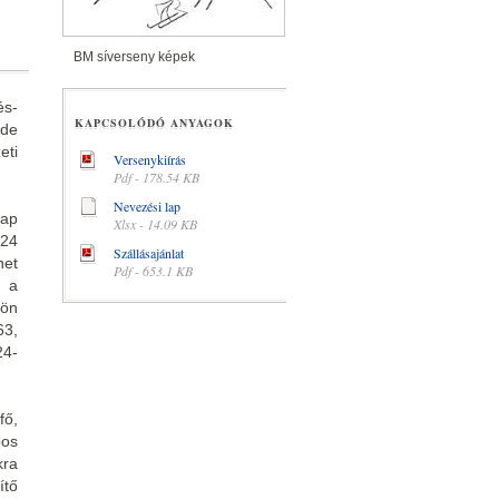
BM síverseny képek
és-
KAPCSOLÓDÓ ANYAGOK
 de
ti
Versenykiírás
Pdf - 178.54 KB
Nevezési lap
ap
Xlsx - 14.09 KB
 24
Szállásajánlat
het
Pdf - 653.1 KB
 a
tön
63,
4-
fő,
pos
kra
tő