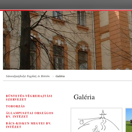
Sátoraljaújhelyi Fegyház és Börtön
Galéria
Galéria
BÜNTETÉS-VÉGREHAJTÁSI
SZERVEZET
TOBORZÁS
ÁLLAMPUSZTAI ORSZÁGOS
BV. INTÉZET
BÁCS-KISKUN MEGYEI BV.
INTÉZET