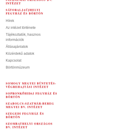
INTÉZET
SÁTORALJAÚJHELYI
FEGYHÁZ ÉS BÖRTÖN
Hírek
Az intézet története
Tájékoztatók, hasznos
információk
Állásajánlatok
Közérdekű adatok
Kapcsolat
Börtönmúzeum
SOMOGY MEGYEI BÜNTETÉS-
VÉGREHAJTÁSI INTÉZET
SOPRONKŐHIDAI FEGYHÁZ ÉS
BÖRTÖN
SZABOLCS-SZATMÁR-BEREG
MEGYEI BV. INTÉZET
SZEGEDI FEGYHÁZ ÉS
BÖRTÖN
SZOMBATHELYI ORSZÁGOS
BV. INTÉZET