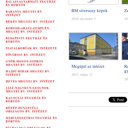
BALASSAGYARMATI FEGYHÁZ
ÉS BÖRTÖN
BM síverseny képek
Z
BARANYA MEGYEI BV.
INTÉZET
2016. december 7.
20
BÉKÉS MEGYEI BV. INTÉZET
BORSOD-ABAÚJ-ZEMPLÉN
MEGYEI BV. INTÉZET
BUDAPESTI FEGYHÁZ ÉS
BÖRTÖN
FIATALKORÚAK BV. INTÉZETE
FŐVÁROSI BV. INTÉZET
GYŐR-MOSON-SOPRON
MEGYEI BV. INTÉZET
Megújul az intézet
Re
g
HAJDÚ-BIHAR MEGYEI BV.
2015. május 21.
INTÉZET
20
HEVES MEGYEI BV. INTÉZET
JÁSZ-NAGYKUN-SZOLNOK
MEGYEI BV. INTÉZET
KALOCSAI FEGYHÁZ ÉS
BÖRTÖN
KÖZÉP-DUNÁNTÚLI
ORSZÁGOS BV. INTÉZET
MÁRIANOSZTRAI FEGYHÁZ ÉS
BÖRTÖN
PÁLHALMAI ORSZÁGOS BV.