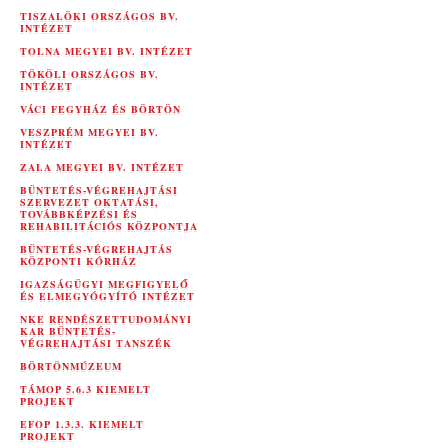
TISZALÖKI ORSZÁGOS BV.
INTÉZET
TOLNA MEGYEI BV. INTÉZET
TÖKÖLI ORSZÁGOS BV.
INTÉZET
VÁCI FEGYHÁZ ÉS BÖRTÖN
VESZPRÉM MEGYEI BV.
INTÉZET
ZALA MEGYEI BV. INTÉZET
BÜNTETÉS-VÉGREHAJTÁSI
SZERVEZET OKTATÁSI,
TOVÁBBKÉPZÉSI ÉS
REHABILITÁCIÓS KÖZPONTJA
BÜNTETÉS-VÉGREHAJTÁS
KÖZPONTI KÓRHÁZ
IGAZSÁGÜGYI MEGFIGYELŐ
ÉS ELMEGYÓGYÍTÓ INTÉZET
NKE RENDÉSZETTUDOMÁNYI
KAR BÜNTETÉS-
VÉGREHAJTÁSI TANSZÉK
BÖRTÖNMÚZEUM
TÁMOP 5.6.3 KIEMELT
PROJEKT
EFOP 1.3.3. KIEMELT
PROJEKT