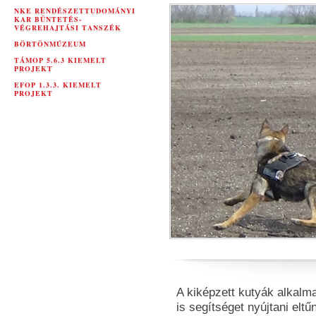
NKE RENDÉSZETTUDOMÁNYI
KAR BÜNTETÉS-
VÉGREHAJTÁSI TANSZÉK
BÖRTÖNMÚZEUM
TÁMOP 5.6.3 KIEMELT
PROJEKT
EFOP 1.3.3. KIEMELT
PROJEKT
A kiképzett kutyák alkal
is segítséget nyújtani el