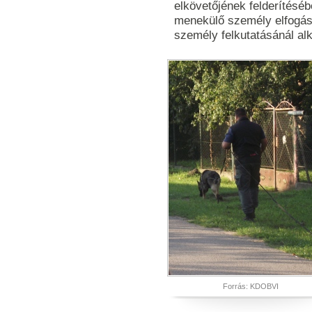
elkövetőjének felderítéséb
menekülő személy elfogásá
személy felkutatásánál al
Forrás: KDOBVI