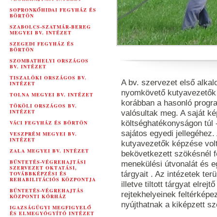
SOPRONKŐHIDAI FEGYHÁZ ÉS
BÖRTÖN
SZABOLCS-SZATMÁR-BEREG
MEGYEI BV. INTÉZET
SZEGEDI FEGYHÁZ ÉS
BÖRTÖN
SZOMBATHELYI ORSZÁGOS
BV. INTÉZET
TISZALÖKI ORSZÁGOS BV.
A bv. szervezet első alka
INTÉZET
nyomkövető kutyavezetők é
TOLNA MEGYEI BV. INTÉZET
korábban a hasonló progr
TÖKÖLI ORSZÁGOS BV.
INTÉZET
valósultak meg. A saját ké
költséghatékonyságon túl 
VÁCI FEGYHÁZ ÉS BÖRTÖN
sajátos egyedi jellegéhez
VESZPRÉM MEGYEI BV.
INTÉZET
kutyavezetők képzése volt
ZALA MEGYEI BV. INTÉZET
bekövetkezett szökésnél fel
BÜNTETÉS-VÉGREHAJTÁSI
menekülési útvonalát és e
SZERVEZET OKTATÁSI,
tárgyait . Az intézetek ter
TOVÁBBKÉPZÉSI ÉS
REHABILITÁCIÓS KÖZPONTJA
illetve tiltott tárgyat elr
BÜNTETÉS-VÉGREHAJTÁS
rejtekhelyeinek feltérkép
KÖZPONTI KÓRHÁZ
nyújthatnak a kiképzett szo
IGAZSÁGÜGYI MEGFIGYELŐ
ÉS ELMEGYÓGYÍTÓ INTÉZET