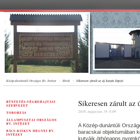
Közép-dunántúli Országos Bv. Intézet
Hírek
Sikeresen zárult az új kutyás képzés
Sikeresen zárult az 
BÜNTETÉS-VÉGREHAJTÁSI
SZERVEZET
2016. augusztus 19. 8:09
TOBORZÁS
ÁLLAMPUSZTAI ORSZÁGOS
BV. INTÉZET
A Közép-dunántúli Országo
BÁCS-KISKUN MEGYEI BV.
baracskai objektumában ke
INTÉZET
kutyáik öthónapos nyomk