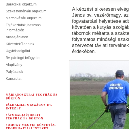
Baracskai objektum
A képzést sikeresen elvé
Székesfehérvári objektum
János bv. vezérőrnagy, az
Martonvásári objektum
fogvatartási helyettese ad
Tájékoztatók, hasznos
követően a kutyás szolgálat
információk
tábornok méltatta a szakter
Állásajánlatok
folyamatos minőségi szak
Közérdekű adatok
szervezet távlati tervein
érdekében.
Ügyfélszolgálat
Bv. pártfogó felügyelet
Alapítvány
Pályázatok
Kapcsolat
MÁRIANOSZTRAI FEGYHÁZ ÉS
BÖRTÖN
PÁLHALMAI ORSZÁGOS BV.
INTÉZET
SÁTORALJAÚJHELYI
FEGYHÁZ ÉS BÖRTÖN
SOMOGY MEGYEI BÜNTETÉS-
VÉGREHAJTÁSI INTÉZET