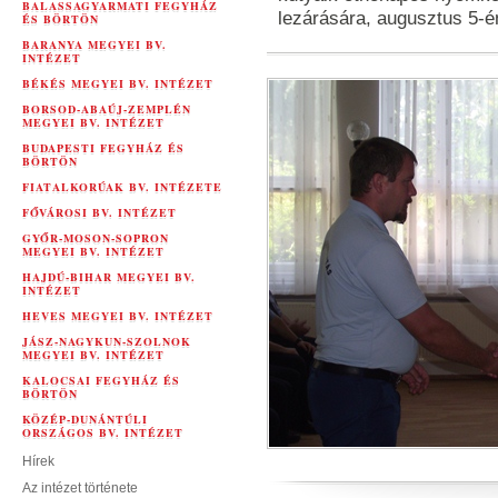
BALASSAGYARMATI FEGYHÁZ
lezárására, augusztus 5-é
ÉS BÖRTÖN
BARANYA MEGYEI BV.
INTÉZET
BÉKÉS MEGYEI BV. INTÉZET
BORSOD-ABAÚJ-ZEMPLÉN
MEGYEI BV. INTÉZET
BUDAPESTI FEGYHÁZ ÉS
BÖRTÖN
FIATALKORÚAK BV. INTÉZETE
FŐVÁROSI BV. INTÉZET
GYŐR-MOSON-SOPRON
MEGYEI BV. INTÉZET
HAJDÚ-BIHAR MEGYEI BV.
INTÉZET
HEVES MEGYEI BV. INTÉZET
JÁSZ-NAGYKUN-SZOLNOK
MEGYEI BV. INTÉZET
KALOCSAI FEGYHÁZ ÉS
BÖRTÖN
KÖZÉP-DUNÁNTÚLI
ORSZÁGOS BV. INTÉZET
Hírek
Az intézet története