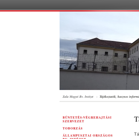
Zala Megyei Bv. Intézet
Tájékoztatók, hasznos inform
T
BÜNTETÉS-VÉGREHAJTÁSI
SZERVEZET
TOBORZÁS
Tá
ÁLLAMPUSZTAI ORSZÁGOS