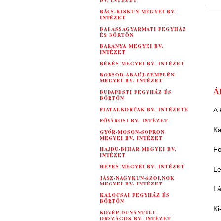
BV. INTÉZET
BÁCS-KISKUN MEGYEI BV.
INTÉZET
BALASSAGYARMATI FEGYHÁZ
ÉS BÖRTÖN
BARANYA MEGYEI BV.
INTÉZET
BÉKÉS MEGYEI BV. INTÉZET
BORSOD-ABAÚJ-ZEMPLÉN
MEGYEI BV. INTÉZET
Ál
BUDAPESTI FEGYHÁZ ÉS
BÖRTÖN
FIATALKORÚAK BV. INTÉZETE
A 
FŐVÁROSI BV. INTÉZET
Ka
GYŐR-MOSON-SOPRON
MEGYEI BV. INTÉZET
HAJDÚ-BIHAR MEGYEI BV.
Fo
INTÉZET
HEVES MEGYEI BV. INTÉZET
Le
JÁSZ-NAGYKUN-SZOLNOK
MEGYEI BV. INTÉZET
Lá
KALOCSAI FEGYHÁZ ÉS
BÖRTÖN
Ki
KÖZÉP-DUNÁNTÚLI
ORSZÁGOS BV. INTÉZET