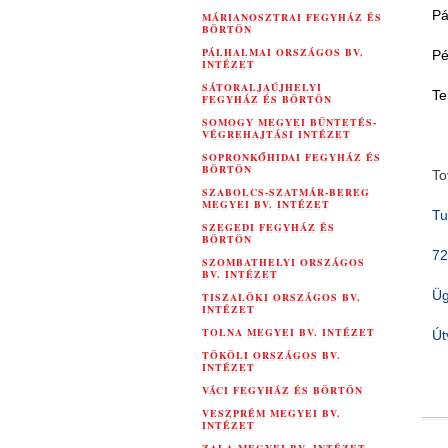
Pá
MÁRIANOSZTRAI FEGYHÁZ ÉS
BÖRTÖN
PÁLHALMAI ORSZÁGOS BV.
Pé
INTÉZET
SÁTORALJAÚJHELYI
Te
FEGYHÁZ ÉS BÖRTÖN
SOMOGY MEGYEI BÜNTETÉS-
VÉGREHAJTÁSI INTÉZET
SOPRONKŐHIDAI FEGYHÁZ ÉS
BÖRTÖN
To
SZABOLCS-SZATMÁR-BEREG
MEGYEI BV. INTÉZET
Tu
SZEGEDI FEGYHÁZ ÉS
BÖRTÖN
72
SZOMBATHELYI ORSZÁGOS
BV. INTÉZET
Üg
TISZALÖKI ORSZÁGOS BV.
INTÉZET
TOLNA MEGYEI BV. INTÉZET
Út
TÖKÖLI ORSZÁGOS BV.
INTÉZET
VÁCI FEGYHÁZ ÉS BÖRTÖN
VESZPRÉM MEGYEI BV.
INTÉZET