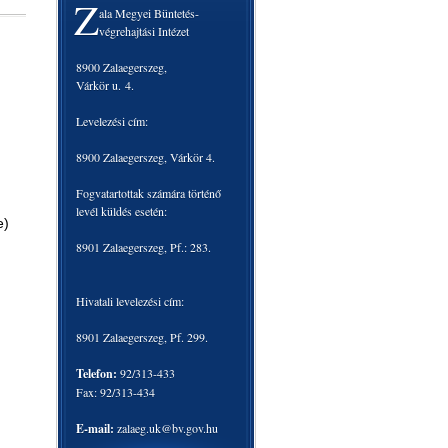
Z
ala Megyei Büntetés-
végrehajtási Intézet
8900 Zalaegerszeg,
Várkör u. 4.
Levelezési cím:
8900 Zalaegerszeg, Várkör 4.
Fogvatartottak számára történő
levél küldés esetén:
te)
8901 Zalaegerszeg, Pf.: 283.
Hivatali levelezési cím:
8901 Zalaegerszeg, Pf. 299.
Telefon:
92/313-433
Fax: 92/313-434
E-mail:
zalaeg.uk@bv.gov.hu