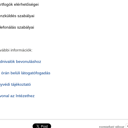
rtfogók elérhetőségei
nzküldés szabályai
lefonálás szabályai
vábbi információk:
dnivalók bevonuláshoz
 órán belüli látogatófogadás
yvédi tájékoztató
vonal az Intézethez
nyomtatható változat