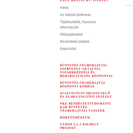
ZALA MEGYEI BV. INTÉZET
Hírek
Az intézet története
Tájékoztatók, hasznos
információk
Állásajánlatok
Közérdekű adatok
Kapcsolat
BÜNTETÉS-VÉGREHAJTÁSI
SZERVEZET OKTATÁSI,
TOVÁBBKÉPZÉSI ÉS
REHABILITÁCIÓS KÖZPONTJA
BÜNTETÉS-VÉGREHAJTÁS
KÖZPONTI KÓRHÁZ
IGAZSÁGÜGYI MEGFIGYELŐ
ÉS ELMEGYÓGYÍTÓ INTÉZET
NKE RENDÉSZETTUDOMÁNYI
KAR BÜNTETÉS-
VÉGREHAJTÁSI TANSZÉK
BÖRTÖNMÚZEUM
TÁMOP 5.6.3 KIEMELT
PROJEKT