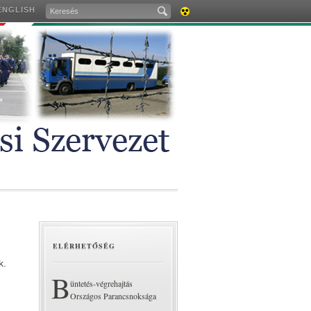
ENGLISH
AKADÁLYMENTES
VERZIÓ
ELÉRHETŐSÉG
k.
B
üntetés-végrehajtás
Országos Parancsnoksága