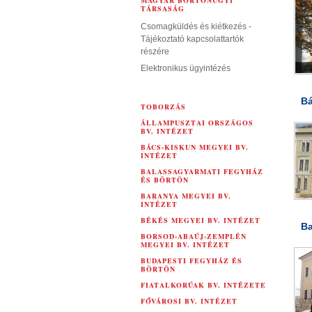
MAGYAR BÖRTÖNÜGYI
TÁRSASÁG
Csomagküldés és kiétkezés -
Tájékoztató kapcsolattartók
részére
Elektronikus ügyintézés
Bá
TOBORZÁS
ÁLLAMPUSZTAI ORSZÁGOS
BV. INTÉZET
BÁCS-KISKUN MEGYEI BV.
INTÉZET
BALASSAGYARMATI FEGYHÁZ
ÉS BÖRTÖN
BARANYA MEGYEI BV.
INTÉZET
BÉKÉS MEGYEI BV. INTÉZET
Ba
BORSOD-ABAÚJ-ZEMPLÉN
MEGYEI BV. INTÉZET
BUDAPESTI FEGYHÁZ ÉS
BÖRTÖN
FIATALKORÚAK BV. INTÉZETE
FŐVÁROSI BV. INTÉZET