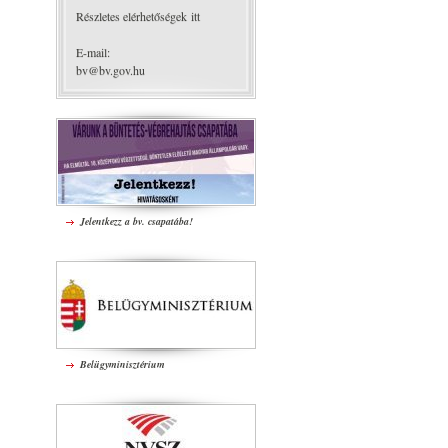
Részletes elérhetőségek itt
E-mail:
bv@bv.gov.hu
Jelentkezz a bv. csapatába!
Belügyminisztérium