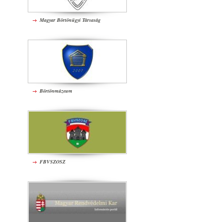
Magyar Börtönügyi Társaság
Börtönmúzeum
FBVSZOSZ