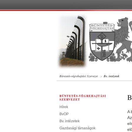
Büntetés-végrehajtási Szervezet
Bv. intézetek
B
BÜNTETÉS-VÉGREHAJTÁSI
SZERVEZET
Hírek
A 
BvOP
Az
Bv. intézetek
el
Gazdasági társaságok
el