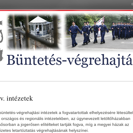
v. intézetek
büntetés-végrehajtási intézetek a fogvatartottak elhelyezésére létesülte
 országos és regionális intézetekben, az úgynevezett letöltőházakban
sősorban a jogerősen elítélteket tartják fogva, míg a megyei házak az
őzetes letartóztatás végrehajtásának helyszínei.