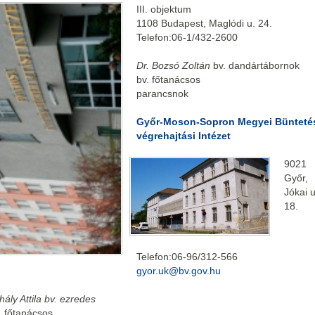
III. objektum
1108 Budapest, Maglódi u. 24.
Telefon:06-1/432-2600
Dr. Bozsó Zoltán
bv. dandártábornok
bv. főtanácsos
parancsnok
Győr-Moson-Sopron Megyei Bünteté
végrehajtási Intézet
9021
Győr,
Jókai u
18.
Telefon:06-96/312-566
gyor.uk@bv.gov.hu
hály Attila bv. ezredes
. főtanácsos