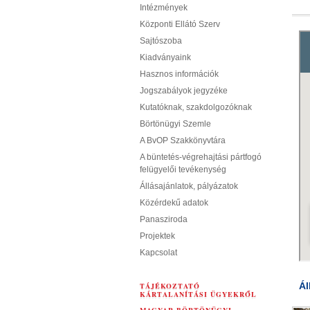
Intézmények
Központi Ellátó Szerv
Sajtószoba
Kiadványaink
Hasznos információk
Jogszabályok jegyzéke
Kutatóknak, szakdolgozóknak
Börtönügyi Szemle
A BvOP Szakkönyvtára
A büntetés-végrehajtási pártfogó
felügyelői tevékenység
Állásajánlatok, pályázatok
Közérdekű adatok
Panasziroda
Projektek
Kapcsolat
Ál
TÁJÉKOZTATÓ
KÁRTALANÍTÁSI ÜGYEKRŐL