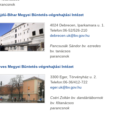
rancsnok
jdú-Bihar Megyei Büntetés-végrehajtási Intézet
4024 Debrecen, Iparkamara u. 1.
Telefon:06-52/526-210
debrecen.uk@bv.gov.hu
Pancsusák Sándor bv. ezredes
bv. tanácsos
parancsnok
ves Megyei Büntetés-végrehajtási Intézet
3300 Eger, Törvényház u. 2.
Telefon:06-36/412-722
eger.uk@bv.gov.hu
Cséri Zoltán bv. dandártábornok
bv. főtanácsos
parancsnok