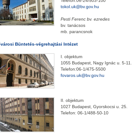
Telefon:06-24/503-100
tokol.uk@bv.gov.hu
Pesti Ferenc bv. ezredes
bv. tanácsos
mb. parancsnok
városi Büntetés-végrehajtási Intézet
I. objektum
1055 Budapest, Nagy Ignác u. 5-11.
Telefon:06-1/475-5500
fovaros.uk@bv.gov.hu
II. objektum
1027 Budapest, Gyorskocsi u. 25.
Telefon: 06-1/488-50-10