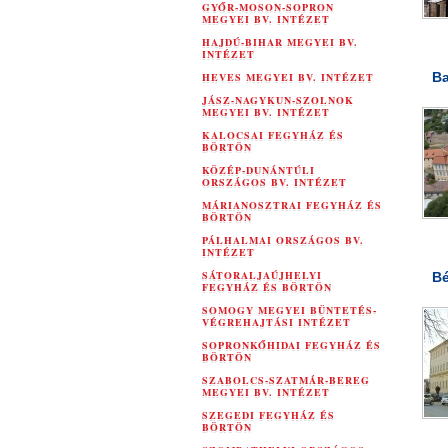
GYŐR-MOSON-SOPRON
MEGYEI BV. INTÉZET
HAJDÚ-BIHAR MEGYEI BV.
INTÉZET
Ba
HEVES MEGYEI BV. INTÉZET
JÁSZ-NAGYKUN-SZOLNOK
MEGYEI BV. INTÉZET
KALOCSAI FEGYHÁZ ÉS
BÖRTÖN
KÖZÉP-DUNÁNTÚLI
ORSZÁGOS BV. INTÉZET
MÁRIANOSZTRAI FEGYHÁZ ÉS
BÖRTÖN
PÁLHALMAI ORSZÁGOS BV.
INTÉZET
SÁTORALJAÚJHELYI
Bé
FEGYHÁZ ÉS BÖRTÖN
SOMOGY MEGYEI BÜNTETÉS-
VÉGREHAJTÁSI INTÉZET
SOPRONKŐHIDAI FEGYHÁZ ÉS
BÖRTÖN
SZABOLCS-SZATMÁR-BEREG
MEGYEI BV. INTÉZET
SZEGEDI FEGYHÁZ ÉS
BÖRTÖN