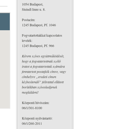
1054 Budapest,
Steindl Imre u. 8.
Postacím:
1245 Budapest, Pf. 1046
Fogvatartottakkal kapcsolatos
levelek:
1245 Budapest, Pf. 966
Kérem szíves együttműködését,
hogy a fogvatartottnak szóló
iratot a fogvatartottak számára
fenntartott postafiók címre, vagy
címhelyre „eredeti címen
kézbesítendő” felirattal ellátott
borítékban szíveskedjenek
megküldeni!
Központi hívószám:
06/1/301-8100
Központi nyilvántartó:
06/1/260-2011