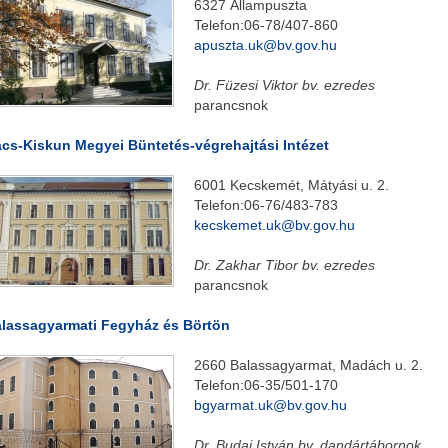
6327 Állampuszta
Telefon:06-78/407-860
apuszta.uk@bv.gov.hu
Dr. Füzesi Viktor bv. ezredes
parancsnok
cs-Kiskun Megyei Büntetés-végrehajtási Intézet
6001 Kecskemét, Mátyási u. 2.
Telefon:06-76/483-783
kecskemet.uk@bv.gov.hu
Dr. Zakhar Tibor bv. ezredes
parancsnok
lassagyarmati Fegyház és Börtön
2660 Balassagyarmat, Madách u. 2.
Telefon:06-35/501-170
bgyarmat.uk@bv.gov.hu
Dr. Budai István bv. dandártábornok