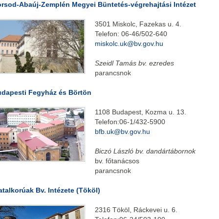
rsod-Abaúj-Zemplén Megyei Büntetés-végrehajtási Intézet
3501 Miskolc, Fazekas u. 4.
Telefon: 06-46/502-640
miskolc.uk@bv.gov.hu
Szeidl Tamás bv. ezredes
parancsnok
dapesti Fegyház és Börtön
1108 Budapest, Kozma u. 13.
Telefon:06-1/432-5900
bfb.uk@bv.gov.hu
Biczó László bv. dandártábornok
bv. főtanácsos
parancsnok
atalkorúak Bv. Intézete (Tököl)
2316 Tököl, Ráckevei u. 6.