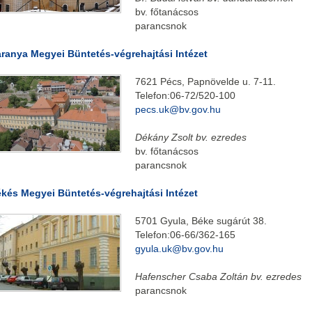
bv. főtanácsos
parancsnok
ranya Megyei Büntetés-végrehajtási Intézet
7621 Pécs, Papnövelde u. 7-11.
Telefon:06-72/520-100
pecs.uk@bv.gov.hu
Dékány Zsolt bv. ezredes
bv. főtanácsos
parancsnok
kés Megyei Büntetés-végrehajtási Intézet
5701 Gyula, Béke sugárút 38.
Telefon:06-66/362-165
gyula.uk@bv.gov.hu
Hafenscher Csaba Zoltán bv. ezredes
parancsnok