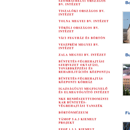
SZOMBATHELYI ORSZÁGOS
Bo
BV. INTÉZET
TISZALÖKI ORSZÁGOS BV.
INTÉZET
TOLNA MEGYEI BV. INTÉZET
TÖKÖLI ORSZÁGOS BV.
INTÉZET
VÁCI FEGYHÁZ ÉS BÖRTÖN
VESZPRÉM MEGYEI BV.
INTÉZET
ZALA MEGYEI BV. INTÉZET
Bu
BÜNTETÉS-VÉGREHAJTÁSI
SZERVEZET OKTATÁSI,
TOVÁBBKÉPZÉSI ÉS
REHABILITÁCIÓS KÖZPONTJA
BÜNTETÉS-VÉGREHAJTÁS
KÖZPONTI KÓRHÁZ
IGAZSÁGÜGYI MEGFIGYELŐ
ÉS ELMEGYÓGYÍTÓ INTÉZET
NKE RENDÉSZETTUDOMÁNYI
KAR BÜNTETÉS-
VÉGREHAJTÁSI TANSZÉK
BÖRTÖNMÚZEUM
Fi
TÁMOP 5.6.3 KIEMELT
PROJEKT
EFOP 1.3.3. KIEMELT