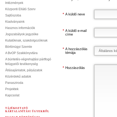
Intézmények
Központi Ellátó Szerv
*
A küldő neve
Sajtószoba
Kiadványaink
Hasznos információk
*
A küldő e-mail
Jogszabályok jegyzéke
címe
Kutatóknak, szakdolgozóknak
Börtönügyi Szemle
*
A hozzászólás
Általános k
témája
A BvOP Szakkönyvtára
A büntetés-végrehajtási pártfogó
felügyelői tevékenység
*
Hozzászólás
Állásajánlatok, pályázatok
Közérdekű adatok
Panasziroda
Projektek
Kapcsolat
TÁJÉKOZTATÓ
KÁRTALANÍTÁSI ÜGYEKRŐL