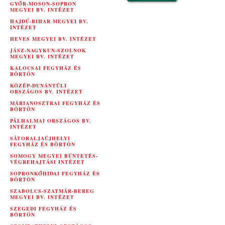
GYŐR-MOSON-SOPRON
MEGYEI BV. INTÉZET
HAJDÚ-BIHAR MEGYEI BV.
INTÉZET
HEVES MEGYEI BV. INTÉZET
JÁSZ-NAGYKUN-SZOLNOK
MEGYEI BV. INTÉZET
KALOCSAI FEGYHÁZ ÉS
BÖRTÖN
KÖZÉP-DUNÁNTÚLI
ORSZÁGOS BV. INTÉZET
MÁRIANOSZTRAI FEGYHÁZ ÉS
BÖRTÖN
PÁLHALMAI ORSZÁGOS BV.
INTÉZET
SÁTORALJAÚJHELYI
FEGYHÁZ ÉS BÖRTÖN
SOMOGY MEGYEI BÜNTETÉS-
VÉGREHAJTÁSI INTÉZET
SOPRONKŐHIDAI FEGYHÁZ ÉS
BÖRTÖN
SZABOLCS-SZATMÁR-BEREG
MEGYEI BV. INTÉZET
SZEGEDI FEGYHÁZ ÉS
BÖRTÖN