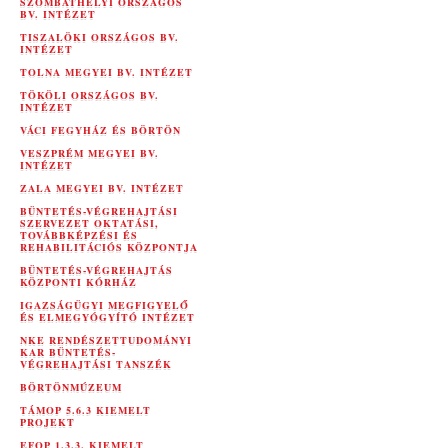
SZOMBATHELYI ORSZÁGOS
BV. INTÉZET
TISZALÖKI ORSZÁGOS BV.
INTÉZET
TOLNA MEGYEI BV. INTÉZET
TÖKÖLI ORSZÁGOS BV.
INTÉZET
VÁCI FEGYHÁZ ÉS BÖRTÖN
VESZPRÉM MEGYEI BV.
INTÉZET
ZALA MEGYEI BV. INTÉZET
BÜNTETÉS-VÉGREHAJTÁSI
SZERVEZET OKTATÁSI,
TOVÁBBKÉPZÉSI ÉS
REHABILITÁCIÓS KÖZPONTJA
BÜNTETÉS-VÉGREHAJTÁS
KÖZPONTI KÓRHÁZ
IGAZSÁGÜGYI MEGFIGYELŐ
ÉS ELMEGYÓGYÍTÓ INTÉZET
NKE RENDÉSZETTUDOMÁNYI
KAR BÜNTETÉS-
VÉGREHAJTÁSI TANSZÉK
BÖRTÖNMÚZEUM
TÁMOP 5.6.3 KIEMELT
PROJEKT
EFOP 1.3.3. KIEMELT