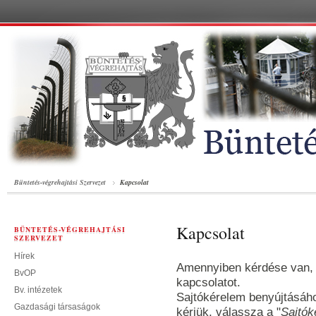
Büntetés-végrehajtási Szervezet
Kapcsolat
Kapcsolat
BÜNTETÉS-VÉGREHAJTÁSI
SZERVEZET
Hírek
Amennyiben kérdése van, a
BvOP
kapcsolatot.
Bv. intézetek
Sajtókérelem benyújtásához
Gazdasági társaságok
kérjük, válassza a "
Sajtók