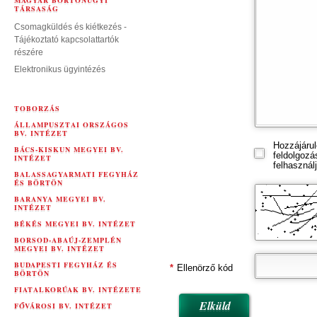
MAGYAR BÖRTÖNÜGYI
TÁRSASÁG
Csomagküldés és kiétkezés -
Tájékoztató kapcsolattartók
részére
Elektronikus ügyintézés
TOBORZÁS
ÁLLAMPUSZTAI ORSZÁGOS
BV. INTÉZET
Hozzájárul
BÁCS-KISKUN MEGYEI BV.
feldolgozá
INTÉZET
felhasználj
BALASSAGYARMATI FEGYHÁZ
ÉS BÖRTÖN
BARANYA MEGYEI BV.
INTÉZET
BÉKÉS MEGYEI BV. INTÉZET
BORSOD-ABAÚJ-ZEMPLÉN
MEGYEI BV. INTÉZET
BUDAPESTI FEGYHÁZ ÉS
*
Ellenörző kód
BÖRTÖN
FIATALKORÚAK BV. INTÉZETE
FŐVÁROSI BV. INTÉZET