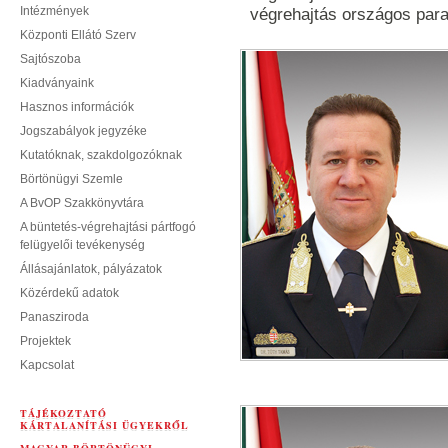
Intézmények
végrehajtás országos para
Központi Ellátó Szerv
Sajtószoba
Kiadványaink
Hasznos információk
Jogszabályok jegyzéke
Kutatóknak, szakdolgozóknak
Börtönügyi Szemle
A BvOP Szakkönyvtára
A büntetés-végrehajtási pártfogó
felügyelői tevékenység
Állásajánlatok, pályázatok
Közérdekű adatok
Panasziroda
Projektek
Kapcsolat
TÁJÉKOZTATÓ
KÁRTALANÍTÁSI ÜGYEKRŐL