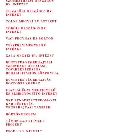
SZOMBATHELYI ORSZÁGOS
BV. INTÉZET
TISZALÖKI ORSZÁGOS BV.
INTÉZET
TOLNA MEGYEI BV. INTÉZET
TÖKÖLI ORSZÁGOS BV.
INTÉZET
VÁCI FEGYHÁZ ÉS BÖRTÖN
VESZPRÉM MEGYEI BV.
INTÉZET
ZALA MEGYEI BV. INTÉZET
BÜNTETÉS-VÉGREHAJTÁSI
SZERVEZET OKTATÁSI,
TOVÁBBKÉPZÉSI ÉS
REHABILITÁCIÓS KÖZPONTJA
BÜNTETÉS-VÉGREHAJTÁS
KÖZPONTI KÓRHÁZ
IGAZSÁGÜGYI MEGFIGYELŐ
ÉS ELMEGYÓGYÍTÓ INTÉZET
NKE RENDÉSZETTUDOMÁNYI
KAR BÜNTETÉS-
VÉGREHAJTÁSI TANSZÉK
BÖRTÖNMÚZEUM
TÁMOP 5.6.3 KIEMELT
PROJEKT
EFOP 1.3.3. KIEMELT