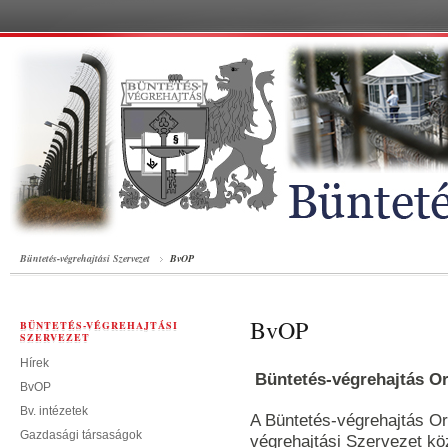
Büntetés-végrehajtási Szervezet
BvOP
BvOP
BÜNTETÉS-VÉGREHAJTÁSI
SZERVEZET
Hírek
Büntetés-végrehajtás O
BvOP
Bv. intézetek
A Büntetés-végrehajtás O
Gazdasági társaságok
végrehajtási Szervezet köz