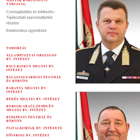
MAGYAR BÖRTÖNÜGYI
TÁRSASÁG
Csomagküldés és kiétkezés -
Tájékoztató kapcsolattartók
részére
Elektronikus ügyintézés
TOBORZÁS
ÁLLAMPUSZTAI ORSZÁGOS
BV. INTÉZET
BÁCS-KISKUN MEGYEI BV.
INTÉZET
BALASSAGYARMATI FEGYHÁZ
ÉS BÖRTÖN
BARANYA MEGYEI BV.
INTÉZET
BÉKÉS MEGYEI BV. INTÉZET
BORSOD-ABAÚJ-ZEMPLÉN
MEGYEI BV. INTÉZET
BUDAPESTI FEGYHÁZ ÉS
BÖRTÖN
FIATALKORÚAK BV. INTÉZETE
FŐVÁROSI BV. INTÉZET