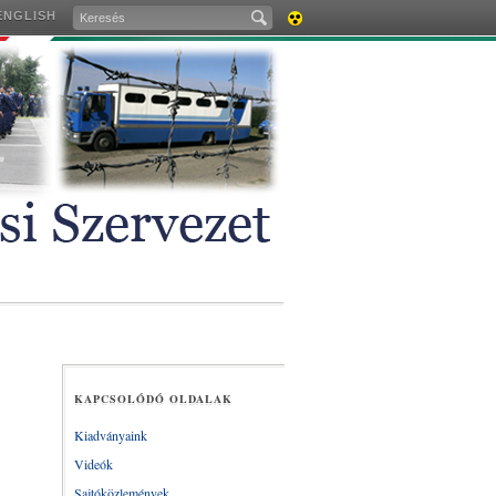
ENGLISH
AKADÁLYMENTES
VERZIÓ
KAPCSOLÓDÓ OLDALAK
Kiadványaink
Videók
Sajtóközlemények