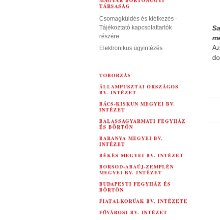
MAGYAR BÖRTÖNÜGYI
TÁRSASÁG
Csomagküldés és kiétkezés -
Tájékoztató kapcsolattartók
Sa
részére
me
Az
Elektronikus ügyintézés
do
TOBORZÁS
ÁLLAMPUSZTAI ORSZÁGOS
BV. INTÉZET
BÁCS-KISKUN MEGYEI BV.
INTÉZET
BALASSAGYARMATI FEGYHÁZ
ÉS BÖRTÖN
BARANYA MEGYEI BV.
INTÉZET
BÉKÉS MEGYEI BV. INTÉZET
BORSOD-ABAÚJ-ZEMPLÉN
MEGYEI BV. INTÉZET
BUDAPESTI FEGYHÁZ ÉS
BÖRTÖN
FIATALKORÚAK BV. INTÉZETE
FŐVÁROSI BV. INTÉZET