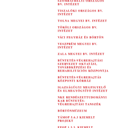
SZOMBATHELYI ORSZÁGOS
BV. INTÉZET
TISZALÖKI ORSZÁGOS BV.
INTÉZET
TOLNA MEGYEI BV. INTÉZET
TÖKÖLI ORSZÁGOS BV.
INTÉZET
VÁCI FEGYHÁZ ÉS BÖRTÖN
VESZPRÉM MEGYEI BV.
INTÉZET
ZALA MEGYEI BV. INTÉZET
BÜNTETÉS-VÉGREHAJTÁSI
SZERVEZET OKTATÁSI,
TOVÁBBKÉPZÉSI ÉS
REHABILITÁCIÓS KÖZPONTJA
BÜNTETÉS-VÉGREHAJTÁS
KÖZPONTI KÓRHÁZ
IGAZSÁGÜGYI MEGFIGYELŐ
ÉS ELMEGYÓGYÍTÓ INTÉZET
NKE RENDÉSZETTUDOMÁNYI
KAR BÜNTETÉS-
VÉGREHAJTÁSI TANSZÉK
BÖRTÖNMÚZEUM
TÁMOP 5.6.3 KIEMELT
PROJEKT
EFOP 1.3.3. KIEMELT