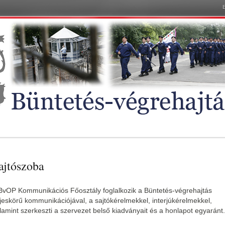
ajtószoba
BvOP Kommunikációs Főosztály foglalkozik a Büntetés-végrehajtás
ljeskörű kommunikációjával, a sajtókérelmekkel, interjúkérelmekkel,
lamint szerkeszti a szervezet belső kiadványait és a honlapot egyaránt.