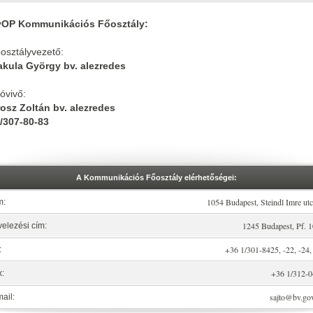
OP Kommunikációs Főosztály:
osztályvezető:
kula György bv. alezredes
óvivő:
osz Zoltán bv. alezredes
/307-80-83
A Kommunikációs Főosztály elérhetőségei:
1054 Budapest, Steindl Imre utc
m:
1245 Budapest, Pf. 
elezési cím:
+36 1/301-8425, -22, -24,
:
+36 1/312-
x:
sajto@bv.go
ail: