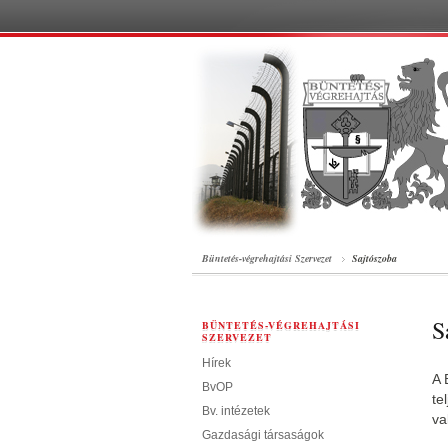
Büntetés-végrehajtási Szervezet
Sajtószoba
S
BÜNTETÉS-VÉGREHAJTÁSI
SZERVEZET
Hírek
A 
BvOP
te
Bv. intézetek
va
Gazdasági társaságok