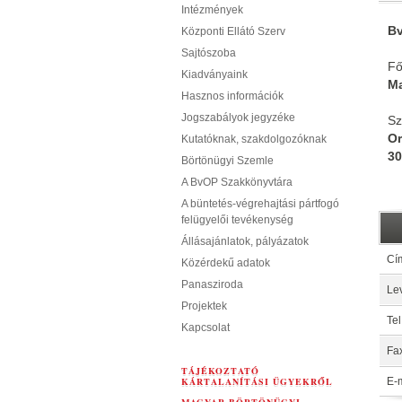
Intézmények
Bv
Központi Ellátó Szerv
Sajtószoba
Fő
Kiadványaink
Ma
Hasznos információk
Jogszabályok jegyzéke
Sz
Or
Kutatóknak, szakdolgozóknak
30
Börtönügyi Szemle
A BvOP Szakkönyvtára
A büntetés-végrehajtási pártfogó
felügyelői tevékenység
Állásajánlatok, pályázatok
Cí
Közérdekű adatok
Panasziroda
Lev
Projektek
Tel
Kapcsolat
Fa
TÁJÉKOZTATÓ
KÁRTALANÍTÁSI ÜGYEKRŐL
E-m