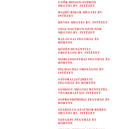
GYŐR-MOSON-SOPRON
MEGYEI BV. INTÉZET
HAJDÚ-BIHAR MEGYEI BV.
INTÉZET
HEVES MEGYEI BV. INTÉZET
JÁSZ-NAGYKUN-SZOLNOK
MEGYEI BV. INTÉZET
KALOCSAI FEGYHÁZ ÉS
BÖRTÖN
KÖZÉP-DUNÁNTÚLI
ORSZÁGOS BV. INTÉZET
MÁRIANOSZTRAI FEGYHÁZ ÉS
BÖRTÖN
PÁLHALMAI ORSZÁGOS BV.
INTÉZET
SÁTORALJAÚJHELYI
FEGYHÁZ ÉS BÖRTÖN
SOMOGY MEGYEI BÜNTETÉS-
VÉGREHAJTÁSI INTÉZET
SOPRONKŐHIDAI FEGYHÁZ ÉS
BÖRTÖN
SZABOLCS-SZATMÁR-BEREG
MEGYEI BV. INTÉZET
SZEGEDI FEGYHÁZ ÉS
BÖRTÖN