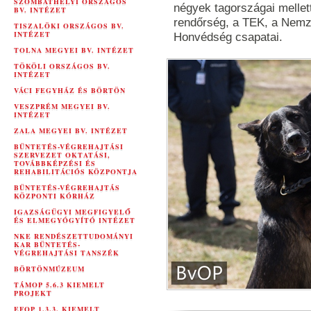
SZOMBATHELYI ORSZÁGOS
négyek tagországai mellet
BV. INTÉZET
rendőrség, a TEK, a Nemz
TISZALÖKI ORSZÁGOS BV.
INTÉZET
Honvédség csapatai.
TOLNA MEGYEI BV. INTÉZET
TÖKÖLI ORSZÁGOS BV.
INTÉZET
VÁCI FEGYHÁZ ÉS BÖRTÖN
VESZPRÉM MEGYEI BV.
INTÉZET
ZALA MEGYEI BV. INTÉZET
BÜNTETÉS-VÉGREHAJTÁSI
SZERVEZET OKTATÁSI,
TOVÁBBKÉPZÉSI ÉS
REHABILITÁCIÓS KÖZPONTJA
BÜNTETÉS-VÉGREHAJTÁS
KÖZPONTI KÓRHÁZ
IGAZSÁGÜGYI MEGFIGYELŐ
ÉS ELMEGYÓGYÍTÓ INTÉZET
NKE RENDÉSZETTUDOMÁNYI
KAR BÜNTETÉS-
VÉGREHAJTÁSI TANSZÉK
BÖRTÖNMÚZEUM
TÁMOP 5.6.3 KIEMELT
PROJEKT
EFOP 1.3.3. KIEMELT