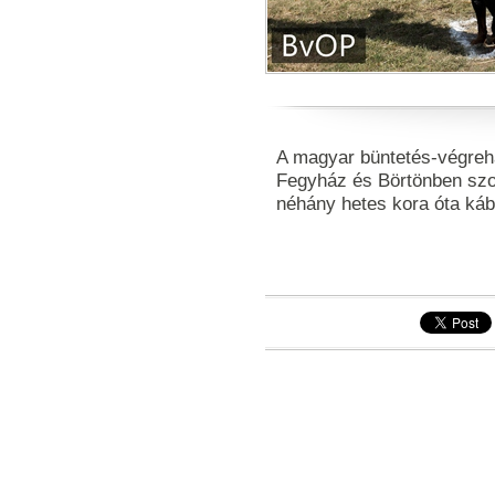
A magyar büntetés-végrehaj
Fegyház és Börtönben szolg
néhány hetes kora óta ká