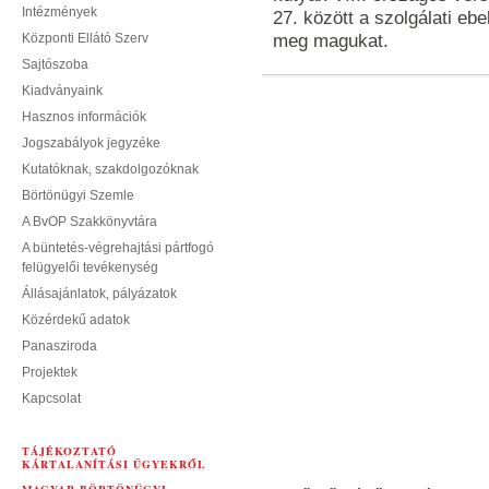
Intézmények
27. között a szolgálati eb
Központi Ellátó Szerv
meg magukat.
Sajtószoba
Kiadványaink
Hasznos információk
Jogszabályok jegyzéke
Kutatóknak, szakdolgozóknak
Börtönügyi Szemle
A BvOP Szakkönyvtára
A büntetés-végrehajtási pártfogó
felügyelői tevékenység
Állásajánlatok, pályázatok
Közérdekű adatok
Panasziroda
Projektek
Kapcsolat
TÁJÉKOZTATÓ
KÁRTALANÍTÁSI ÜGYEKRŐL