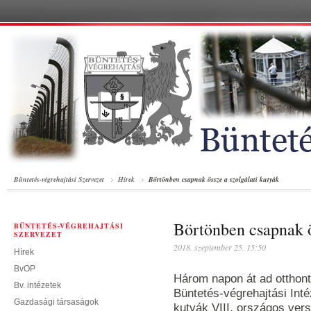
Büntetés-végrehajtási Szervezet
Hírek
Börtönben csapnak össze a szolgálati kutyák
Börtönben csapnak ö
BÜNTETÉS-VÉGREHAJTÁSI
SZERVEZET
2018. szeptember 25. 15:50
Hírek
BvOP
Három napon át ad otthon
Bv. intézetek
Büntetés-végrehajtási Inté
Gazdasági társaságok
kutyák VIII. országos ver