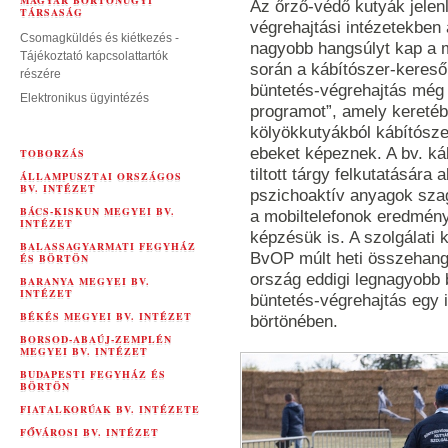
MAGYAR BÖRTÖNÜGYI
Az őrző-védő kutyák jelenl
TÁRSASÁG
végrehajtási intézetekben
Csomagküldés és kiétkezés -
nagyobb hangsúlyt kap a m
Tájékoztató kapcsolattartók
során a kábítószer-keres
részére
büntetés-végrehajtás még t
Elektronikus ügyintézés
programot”, amely keretéb
kölyökkutyákból kábítósze
ebeket képeznek. A bv. ká
TOBORZÁS
tiltott tárgy felkutatására
ÁLLAMPUSZTAI ORSZÁGOS
BV. INTÉZET
pszichoaktív anyagok szagát
BÁCS-KISKUN MEGYEI BV.
a mobiltelefonok eredménye
INTÉZET
képzésük is. A szolgálati 
BALASSAGYARMATI FEGYHÁZ
BvOP múlt heti összehang
ÉS BÖRTÖN
ország eddigi legnagyobb b
BARANYA MEGYEI BV.
INTÉZET
büntetés-végrehajtás egy
BÉKÉS MEGYEI BV. INTÉZET
börtönében.
BORSOD-ABAÚJ-ZEMPLÉN
MEGYEI BV. INTÉZET
BUDAPESTI FEGYHÁZ ÉS
BÖRTÖN
FIATALKORÚAK BV. INTÉZETE
FŐVÁROSI BV. INTÉZET