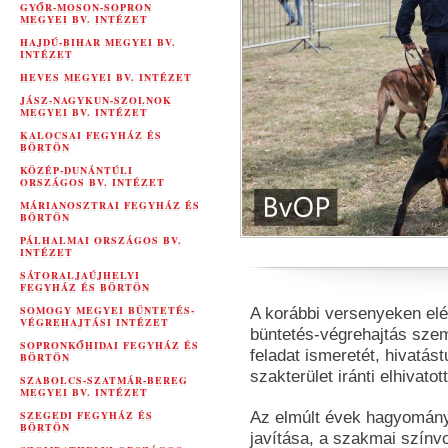
GYŐR-MOSON-SOPRON
MEGYEI BV. INTÉZET
HAJDÚ-BIHAR MEGYEI BV.
INTÉZET
HEVES MEGYEI BV. INTÉZET
JÁSZ-NAGYKUN-SZOLNOK
MEGYEI BV. INTÉZET
KALOCSAI FEGYHÁZ ÉS
BÖRTÖN
KÖZÉP-DUNÁNTÚLI
ORSZÁGOS BV. INTÉZET
MÁRIANOSZTRAI FEGYHÁZ ÉS
BÖRTÖN
PÁLHALMAI ORSZÁGOS BV.
INTÉZET
SÁTORALJAÚJHELYI
FEGYHÁZ ÉS BÖRTÖN
SOMOGY MEGYEI BÜNTETÉS-
A korábbi versenyeken elé
VÉGREHAJTÁSI INTÉZET
büntetés-végrehajtás sze
SOPRONKŐHIDAI FEGYHÁZ ÉS
feladat ismeretét, hivatást
BÖRTÖN
szakterület iránti elhivato
SZABOLCS-SZATMÁR-BEREG
MEGYEI BV. INTÉZET
Az elmúlt évek hagyomány
SZEGEDI FEGYHÁZ ÉS
BÖRTÖN
javítása, a szakmai színv