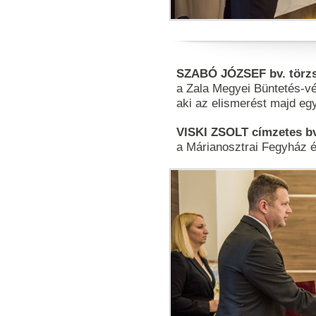
SZABÓ JÓZSEF bv. törz
a Zala Megyei Büntetés-vé
aki az elismerést majd eg
VISKI ZSOLT címzetes bv
a Márianosztrai Fegyház é