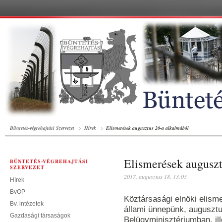
Büntetés-végrehajtási Szervezet
Hírek
Elismerések augusztus 20-a alkalmából
Elismerések auguszt
BÜNTETÉS-VÉGREHAJTÁSI
SZERVEZET
2017. augusztus 18. 13:05
Hírek
BvOP
Köztársasági elnöki elism
Bv. intézetek
állami ünnepünk, augusztu
Gazdasági társaságok
Belügyminisztériumban, ill