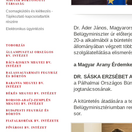
MAGYAR BÖRTÖNÜGYI
TÁRSASÁG
Csomagküldés és kiétkezés -
Tájékoztató kapcsolattartók
részére
Dr. Áder János, Magyaror
Elektronikus ügyintézés
Belügyminiszter úr előter
20-a alkalmából a bünteté
TOBORZÁS
állományában végzett töb
ÁLLAMPUSZTAI ORSZÁGOS
szolgálatellátása elismer
BV. INTÉZET
BÁCS-KISKUN MEGYEI BV.
a Magyar Arany Érdemke
INTÉZET
BALASSAGYARMATI FEGYHÁZ
ÉS BÖRTÖN
DR. SÁSKA ERZSÉBET AN
a Pálhalmai Országos Bünt
BARANYA MEGYEI BV.
INTÉZET
jogtanácsosának.
BÉKÉS MEGYEI BV. INTÉZET
BORSOD-ABAÚJ-ZEMPLÉN
A kitüntetés átadására a t
MEGYEI BV. INTÉZET
Belügyminisztériumban ren
BUDAPESTI FEGYHÁZ ÉS
sor.
BÖRTÖN
FIATALKORÚAK BV. INTÉZETE
FŐVÁROSI BV. INTÉZET