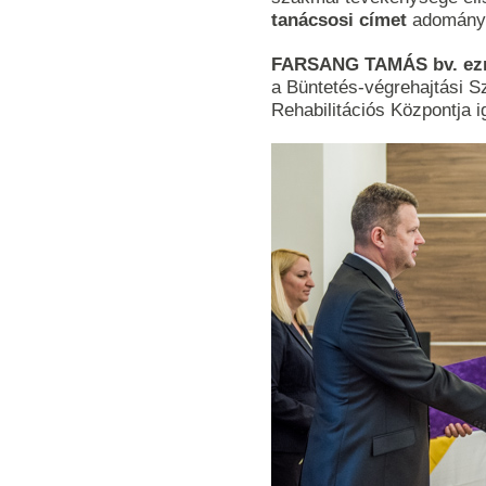
tanácsosi címet
adomány
FARSANG TAMÁS
bv. e
a Büntetés-végrehajtási S
Rehabilitációs Központja 