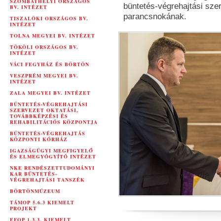
SZOMBATHELYI ORSZÁGOS
büntetés-végrehajtási sze
BV. INTÉZET
parancsnokának.
TISZALÖKI ORSZÁGOS BV.
INTÉZET
TOLNA MEGYEI BV. INTÉZET
TÖKÖLI ORSZÁGOS BV.
INTÉZET
VÁCI FEGYHÁZ ÉS BÖRTÖN
VESZPRÉM MEGYEI BV.
INTÉZET
ZALA MEGYEI BV. INTÉZET
BÜNTETÉS-VÉGREHAJTÁSI
SZERVEZET OKTATÁSI,
TOVÁBBKÉPZÉSI ÉS
REHABILITÁCIÓS KÖZPONTJA
BÜNTETÉS-VÉGREHAJTÁS
KÖZPONTI KÓRHÁZ
IGAZSÁGÜGYI MEGFIGYELŐ
ÉS ELMEGYÓGYÍTÓ INTÉZET
NKE RENDÉSZETTUDOMÁNYI
KAR BÜNTETÉS-
VÉGREHAJTÁSI TANSZÉK
BÖRTÖNMÚZEUM
TÁMOP 5.6.3 KIEMELT
PROJEKT
EFOP 1.3.3. KIEMELT