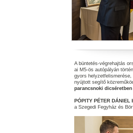
A büntetés-végrehajtás or
ai M5-ös autópályán történ
gyors helyzetfelismerése,
nyújtott segítő közreműk
parancsnoki dicséretben
PÓPITY PÉTER DÁNIEL bv
a Szegedi Fegyház és Bört