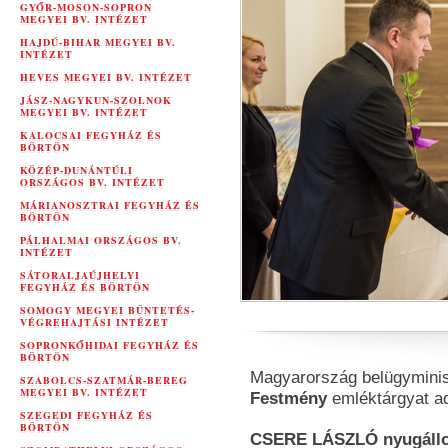
GYŐR-MOSON-SOPRON
MEGYEI BV. INTÉZET
HAJDÚ-BIHAR MEGYEI BV.
INTÉZET
HEVES MEGYEI BV. INTÉZET
JÁSZ-NAGYKUN-SZOLNOK
MEGYEI BV. INTÉZET
KALOCSAI FEGYHÁZ ÉS
BÖRTÖN
KÖZÉP-DUNÁNTÚLI
ORSZÁGOS BV. INTÉZET
MÁRIANOSZTRAI FEGYHÁZ ÉS
BÖRTÖN
PÁLHALMAI ORSZÁGOS BV.
INTÉZET
SÁTORALJAÚJHELYI
FEGYHÁZ ÉS BÖRTÖN
SOMOGY MEGYEI BÜNTETÉS-
VÉGREHAJTÁSI INTÉZET
SOPRONKŐHIDAI FEGYHÁZ ÉS
BÖRTÖN
Magyarország belügyminis
SZABOLCS-SZATMÁR-BEREG
MEGYEI BV. INTÉZET
Festmény
emléktárgyat 
SZEGEDI FEGYHÁZ ÉS
BÖRTÖN
CSERE LÁSZLÓ nyugállo