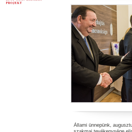
PROJEKT
Állami ünnepünk, auguszt
szakmai tevékenysége el