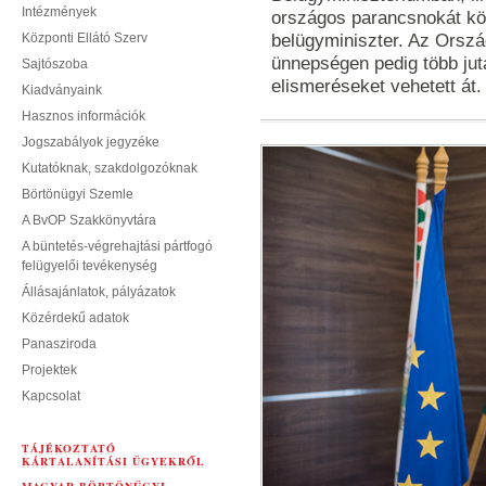
Intézmények
országos parancsnokát kö
Központi Ellátó Szerv
belügyminiszter. Az Orsz
ünnepségen pedig több ju
Sajtószoba
elismeréseket vehetett át.
Kiadványaink
Hasznos információk
Jogszabályok jegyzéke
Kutatóknak, szakdolgozóknak
Börtönügyi Szemle
A BvOP Szakkönyvtára
A büntetés-végrehajtási pártfogó
felügyelői tevékenység
Állásajánlatok, pályázatok
Közérdekű adatok
Panasziroda
Projektek
Kapcsolat
TÁJÉKOZTATÓ
KÁRTALANÍTÁSI ÜGYEKRŐL