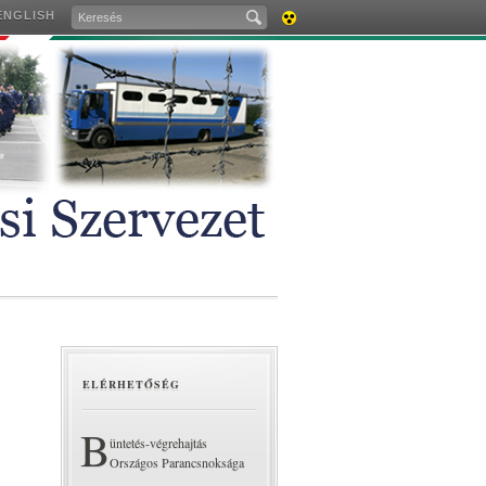
ENGLISH
AKADÁLYMENTES
VERZIÓ
ELÉRHETŐSÉG
B
üntetés-végrehajtás
Országos Parancsnoksága