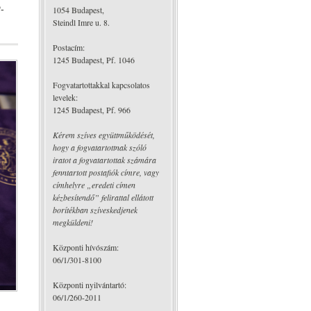
-
1054 Budapest,
Steindl Imre u. 8.
Postacím:
1245 Budapest, Pf. 1046
Fogvatartottakkal kapcsolatos
levelek:
1245 Budapest, Pf. 966
Kérem szíves együttműködését,
hogy a fogvatartottnak szóló
iratot a fogvatartottak számára
fenntartott postafiók címre, vagy
címhelyre „eredeti címen
kézbesítendő” felirattal ellátott
borítékban szíveskedjenek
megküldeni!
Központi hívószám:
06/1/301-8100
Központi nyilvántartó:
06/1/260-2011