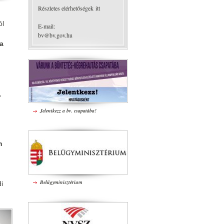
Részletes elérhetőségek itt
ól
E-mail:
bv@bv.gov.hu
ta
,
Jelentkezz a bv. csapatába!
n
Belügyminisztérium
i