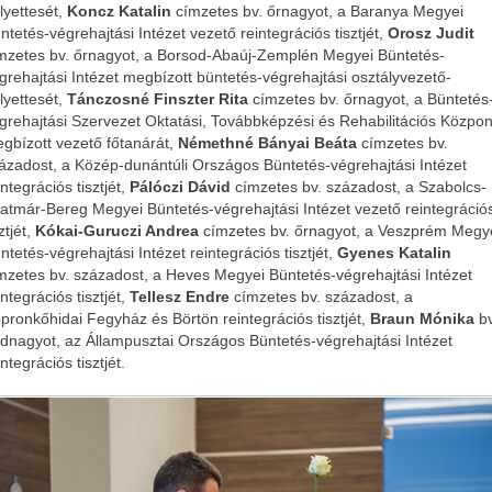
lyettesét,
Koncz Katalin
címzetes bv. őrnagyot, a Baranya Megyei
ntetés-végrehajtási Intézet vezető reintegrációs tisztjét,
Orosz Judit
mzetes bv. őrnagyot, a Borsod-Abaúj-Zemplén Megyei Büntetés-
grehajtási Intézet megbízott büntetés-végrehajtási osztályvezető-
lyettesét,
Tánczosné Finszter Rita
címzetes bv. őrnagyot, a Büntetés
grehajtási Szervezet Oktatási, Továbbképzési és Rehabilitációs Közpon
gbízott vezető főtanárát,
Némethné Bányai Beáta
címzetes bv.
ázadost, a Közép-dunántúli Országos Büntetés-végrehajtási Intézet
integrációs tisztjét,
Pálóczi Dávid
címzetes bv. századost, a Szabolcs-
atmár-Bereg Megyei Büntetés-végrehajtási Intézet vezető reintegráció
ztjét,
Kókai-Guruczi Andrea
címzetes bv. őrnagyot, a Veszprém Megy
ntetés-végrehajtási Intézet reintegrációs tisztjét,
Gyenes Katalin
mzetes bv. századost, a Heves Megyei Büntetés-végrehajtási Intézet
integrációs tisztjét,
Tellesz Endre
címzetes bv. századost, a
pronkőhidai Fegyház és Börtön reintegrációs tisztjét,
Braun Mónika
bv
dnagyot, az Állampusztai Országos Büntetés-végrehajtási Intézet
integrációs tisztjét.