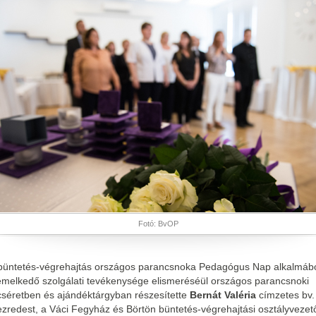
Fotó: BvOP
büntetés-végrehajtás országos parancsnoka Pedagógus Nap alkalmáb
emelkedő szolgálati tevékenysége elismeréséül országos parancsnoki
cséretben és ajándéktárgyban részesítette
Bernát Valéria
címzetes bv.
ezredest, a Váci Fegyház és Börtön büntetés-végrehajtási osztályvezet