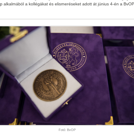
p alkalmából a kollégákat és elismeréseket adott át június 4-én a BvOP
Fotó: BvOP