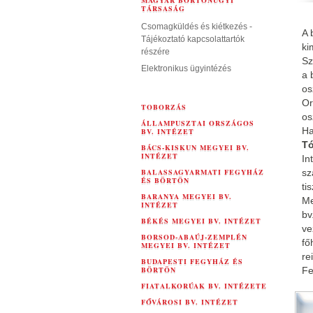
MAGYAR BÖRTÖNÜGYI
TÁRSASÁG
Csomagküldés és kiétkezés -
A 
Tájékoztató kapcsolattartók
ki
részére
Sz
Elektronikus ügyintézés
a 
os
Or
TOBORZÁS
os
ÁLLAMPUSZTAI ORSZÁGOS
Ha
BV. INTÉZET
Tó
BÁCS-KISKUN MEGYEI BV.
INTÉZET
In
BALASSAGYARMATI FEGYHÁZ
sz
ÉS BÖRTÖN
ti
BARANYA MEGYEI BV.
Me
INTÉZET
bv
BÉKÉS MEGYEI BV. INTÉZET
ve
BORSOD-ABAÚJ-ZEMPLÉN
fő
MEGYEI BV. INTÉZET
re
BUDAPESTI FEGYHÁZ ÉS
BÖRTÖN
Fe
FIATALKORÚAK BV. INTÉZETE
FŐVÁROSI BV. INTÉZET