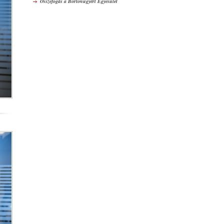
Összefogás a Börtönügyért Egyesület