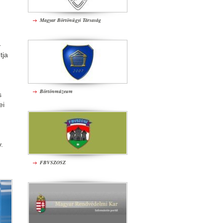
Magyar Börtönügyi Társaság
-
tja
Börtönmúzeum
s
ei
.
FBVSZOSZ