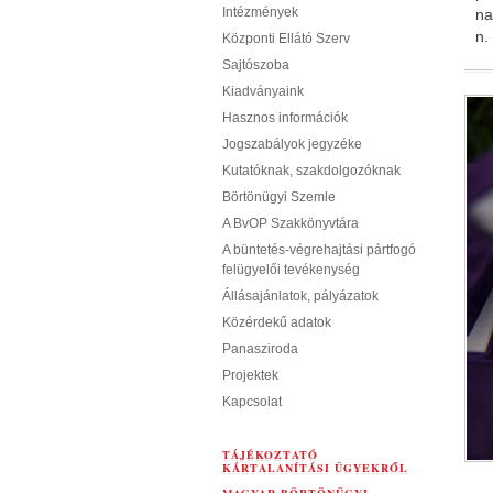
Intézmények
na
n.
Központi Ellátó Szerv
Sajtószoba
Kiadványaink
Hasznos információk
Jogszabályok jegyzéke
Kutatóknak, szakdolgozóknak
Börtönügyi Szemle
A BvOP Szakkönyvtára
A büntetés-végrehajtási pártfogó
felügyelői tevékenység
Állásajánlatok, pályázatok
Közérdekű adatok
Panasziroda
Projektek
Kapcsolat
TÁJÉKOZTATÓ
KÁRTALANÍTÁSI ÜGYEKRŐL