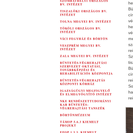
SZOMBATHELYI ORSZÁGOS
he
BV. INTÉZET
Bü
TISZALÖKI ORSZÁGOS BV.
INTÉZET
cí
vé
TOLNA MEGYEI BV. INTÉZET
he
TÖKÖLI ORSZÁGOS BV.
INTÉZET
vé
me
VÁCI FEGYHÁZ ÉS BÖRTÖN
sz
VESZPRÉM MEGYEI BV.
INTÉZET
re
ZALA MEGYEI BV. INTÉZET
Sz
tis
BÜNTETÉS-VÉGREHAJTÁSI
SZERVEZET OKTATÁSI,
Bü
TOVÁBBKÉPZÉSI ÉS
REHABILITÁCIÓS KÖZPONTJA
cí
re
BÜNTETÉS-VÉGREHAJTÁS
KÖZPONTI KÓRHÁZ
So
IGAZSÁGÜGYI MEGFIGYELŐ
ha
ÉS ELMEGYÓGYÍTÓ INTÉZET
re
NKE RENDÉSZETTUDOMÁNYI
KAR BÜNTETÉS-
VÉGREHAJTÁSI TANSZÉK
BÖRTÖNMÚZEUM
TÁMOP 5.6.3 KIEMELT
PROJEKT
EFOP 1.3.3. KIEMELT