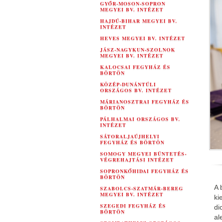
GYŐR-MOSON-SOPRON
MEGYEI BV. INTÉZET
HAJDÚ-BIHAR MEGYEI BV.
INTÉZET
HEVES MEGYEI BV. INTÉZET
JÁSZ-NAGYKUN-SZOLNOK
MEGYEI BV. INTÉZET
KALOCSAI FEGYHÁZ ÉS
BÖRTÖN
KÖZÉP-DUNÁNTÚLI
ORSZÁGOS BV. INTÉZET
MÁRIANOSZTRAI FEGYHÁZ ÉS
BÖRTÖN
PÁLHALMAI ORSZÁGOS BV.
INTÉZET
SÁTORALJAÚJHELYI
FEGYHÁZ ÉS BÖRTÖN
SOMOGY MEGYEI BÜNTETÉS-
VÉGREHAJTÁSI INTÉZET
SOPRONKŐHIDAI FEGYHÁZ ÉS
BÖRTÖN
A 
SZABOLCS-SZATMÁR-BEREG
MEGYEI BV. INTÉZET
ki
SZEGEDI FEGYHÁZ ÉS
di
BÖRTÖN
al