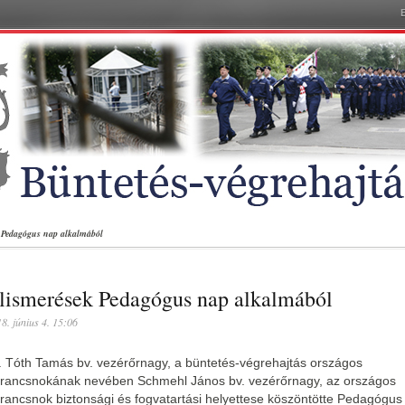
 Pedagógus nap alkalmából
lismerések Pedagógus nap alkalmából
8. június 4. 15:06
. Tóth Tamás bv. vezérőrnagy, a büntetés-végrehajtás országos
rancsnokának nevében Schmehl János bv. vezérőrnagy, az országos
rancsnok biztonsági és fogvatartási helyettese köszöntötte Pedagógus