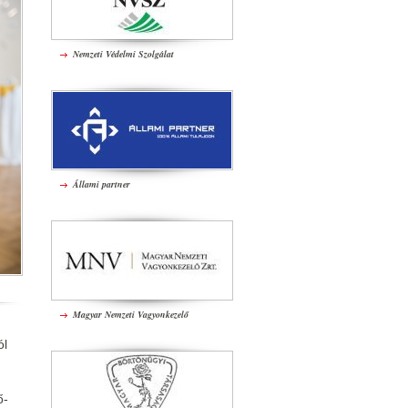
Nemzeti Védelmi Szolgálat
Állami partner
Magyar Nemzeti Vagyonkezelő
ól
ő-