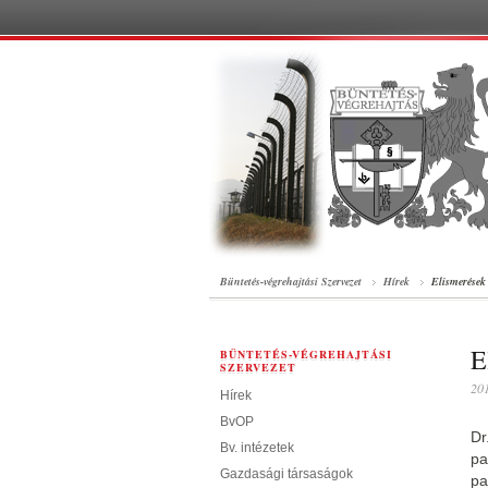
Büntetés-végrehajtási Szervezet
Hírek
Elismerések
E
BÜNTETÉS-VÉGREHAJTÁSI
SZERVEZET
201
Hírek
BvOP
Dr
Bv. intézetek
pa
Gazdasági társaságok
pa