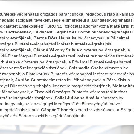
büntetés-végrehajtás országos parancsnoka Pedagógus Nap alkalmáb
magasló szolgálati tevékenysége elismeréséül a „Büntetés-végrehajtási
olgálatért Emlékplakett” "BRONZ" fokozatát adományozta
Máté Brigit
bv. alezredesnek, Budapesti Fegyház és Börtön büntetés-végrehajtási
ztályvezetőjének,
Bartos Dóra Hajnalka
bv. őrnagynak, a Pálhalmai
szágos Büntetés-végrehajtási Intézet büntetés-végrehajtási
ztályvezetőjének,
Oláhné Vékony Szilvia
címzetes bv. őrnagynak, a
jdú-Bihar Megyei Büntetés-végrehajtási Intézet reintegrációs tisztjének
th Aranka
címzetes bv. őrnagynak, a Fővárosi Büntetés-végrehajtási
tézet vezető reintegrációs tisztjének,
Csizmadia Csaba
címzetes bv.
ázadosnak, a Fiatalkorúak Büntetés-végrehajtási Intézete reintegrációs
sztjének,
Jordán Gusztáv
címzetes bv. főhadnagynak, a Bács-Kiskun
gyei Büntetés-végrehajtási Intézet reintegrációs tisztjének,
Molnár Iré
. főhadnagynak, a Tiszalöki Országos Büntetés-végrehajtási Intézet
zető reintegrációs tisztjének,
Sallai Julianna Amália
címzetes bv.
hadnagynak, az Igazságügyi Megfigyelő és Elmegyógyító Intézet
integrációs tisztjének,
Gáspár Tibor
címzetes bv. zászlósnak, a Szeged
gyház és Börtön szociális segédelőadójának.