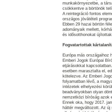
munkakörnyezetbe, a társ
csökkentve a börtönök telí
A reintegráció fontos ele
országos jóvátételi progra
Ebben 29 hazai börtön félez
adományaik mellett, kórhá
és idősotthonokat újítottak 
Fogvatartottak kártalaní
Európa más országaihoz h
Emberi Jogok Európai Bírósá
eljárásokkal kapcsolatba
esetben marasztalta el, edd
kötelezve. Az Emberi Jogo
folyamatban lévő, a magya
intézetek elhelyezési kör
beadványokban olyan dönté
nemzetközi bíróság azok el
Ennek oka, hogy 2017. jan
háttér megváltozott. Az új