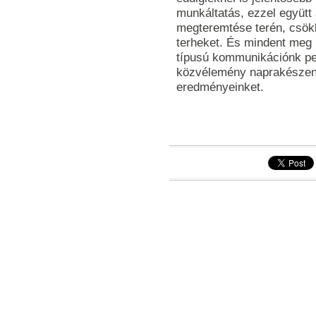
munkáltatás, ezzel együtt 
megteremtése terén, csök
terheket. És mindent meg ke
típusú kommunikációnk ped
közvélemény naprakészen
eredményeinket.