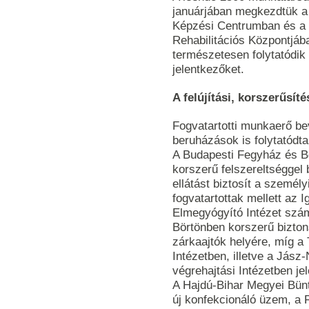
januárjában megkezdtük a
Képzési Centrumban és a 
Rehabilitációs Központjáb
természetesen folytatódik 
jelentkezőket.
A felújítási, korszerűsít
Fogvatartotti munkaerő bev
beruházások is folytatódt
A Budapesti Fegyház és Bö
korszerű felszereltséggel 
ellátást biztosít a személ
fogvatartottak mellett az 
Elmegyógyító Intézet szá
Börtönben korszerű bizton
zárkaajtók helyére, míg a
Intézetben, illetve a Jás
végrehajtási Intézetben jel
A Hajdú-Bihar Megyei Bünt
új konfekcionáló üzem, a 