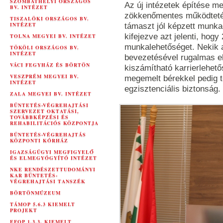
SZOMBATHELYI ORSZÁGOS
Az új intézetek építése me
BV. INTÉZET
zökkenőmentes működtetés
TISZALÖKI ORSZÁGOS BV.
INTÉZET
támaszt jól képzett munk
kifejezve azt jelenti, ho
TOLNA MEGYEI BV. INTÉZET
munkalehetőséget. Nekik a
TÖKÖLI ORSZÁGOS BV.
INTÉZET
bevezetésével rugalmas el
VÁCI FEGYHÁZ ÉS BÖRTÖN
kiszámítható karrierlehető
VESZPRÉM MEGYEI BV.
megemelt bérekkel pedig tö
INTÉZET
egzisztenciális biztonság.
ZALA MEGYEI BV. INTÉZET
BÜNTETÉS-VÉGREHAJTÁSI
SZERVEZET OKTATÁSI,
TOVÁBBKÉPZÉSI ÉS
REHABILITÁCIÓS KÖZPONTJA
BÜNTETÉS-VÉGREHAJTÁS
KÖZPONTI KÓRHÁZ
IGAZSÁGÜGYI MEGFIGYELŐ
ÉS ELMEGYÓGYÍTÓ INTÉZET
NKE RENDÉSZETTUDOMÁNYI
KAR BÜNTETÉS-
VÉGREHAJTÁSI TANSZÉK
BÖRTÖNMÚZEUM
TÁMOP 5.6.3 KIEMELT
PROJEKT
EFOP 1.3.3. KIEMELT