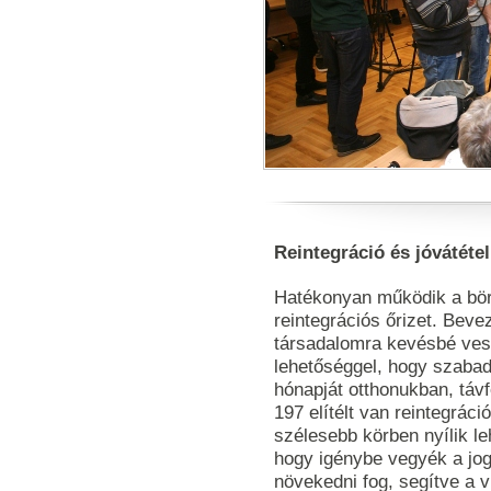
Reintegráció és jóvátétel
Hatékonyan működik a bör
reintegrációs őrizet. Beve
társadalomra kevésbé vesz
lehetőséggel, hogy szaba
hónapját otthonukban, távf
197 elítélt van reintegráci
szélesebb körben nyílik le
hogy igénybe vegyék a jog
növekedni fog, segítve a v