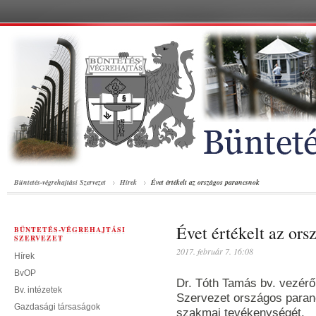
Büntetés-végrehajtási Szervezet
Hírek
Évet értékelt az országos parancsnok
Évet értékelt az or
BÜNTETÉS-VÉGREHAJTÁSI
SZERVEZET
2017. február 7. 16:08
Hírek
BvOP
Dr. Tóth Tamás bv. vezérő
Bv. intézetek
Szervezet országos paranc
Gazdasági társaságok
szakmai tevékenységét.