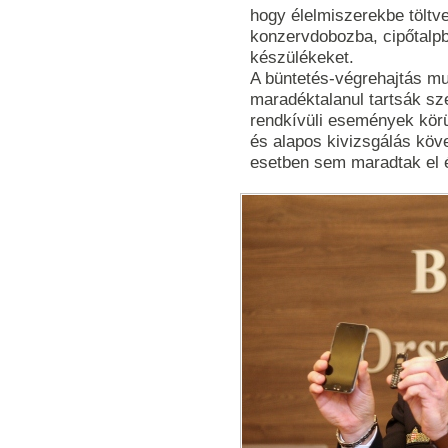
hogy élelmiszerekbe töltv
konzervdobozba, cipőtalpba
készülékeket.
A büntetés-végrehajtás m
maradéktalanul tartsák sze
rendkívüli események kör
és alapos kivizsgálás köv
esetben sem maradtak el 