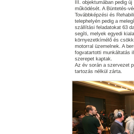
III. objektumában pedig ú
működését. A Büntetés-vég
Továbbképzési és Rehabili
telephelyén pedig a melegí
szállítási feladatokat 63 da
segíti, melyek egyedi kia
környezetkímélő és csökk
motorral üzemelnek. A ber
fogvatartotti munkáltatás i
szerepet kaptak.
Az év során a szervezet pé
tartozás nélkül zárta.