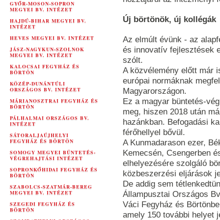
GYŐR-MOSON-SOPRON
MEGYEI BV. INTÉZET
Új börtönök, új kollégák
HAJDÚ-BIHAR MEGYEI BV.
INTÉZET
HEVES MEGYEI BV. INTÉZET
Az elmúlt évünk - az alapfe
és innovatív fejlesztések 
JÁSZ-NAGYKUN-SZOLNOK
MEGYEI BV. INTÉZET
szólt.
KALOCSAI FEGYHÁZ ÉS
A közvélemény előtt már i
BÖRTÖN
európai normáknak megfele
KÖZÉP-DUNÁNTÚLI
ORSZÁGOS BV. INTÉZET
Magyarországon.
Ez a magyar büntetés-végr
MÁRIANOSZTRAI FEGYHÁZ ÉS
BÖRTÖN
meg, hiszen 2018 után már
PÁLHALMAI ORSZÁGOS BV.
hazánkban. Befogadási ka
INTÉZET
férőhellyel bővül.
SÁTORALJAÚJHELYI
FEGYHÁZ ÉS BÖRTÖN
A Kunmadarason ezer, Bé
Kemecsén, Csengerben és
SOMOGY MEGYEI BÜNTETÉS-
VÉGREHAJTÁSI INTÉZET
elhelyezésére szolgáló bö
SOPRONKŐHIDAI FEGYHÁZ ÉS
közbeszerzési eljárások je
BÖRTÖN
De addig sem tétlenkedtün
SZABOLCS-SZATMÁR-BEREG
MEGYEI BV. INTÉZET
Állampusztai Országos Bv.
Váci Fegyház és Börtönben
SZEGEDI FEGYHÁZ ÉS
BÖRTÖN
amely 150 további helyet je