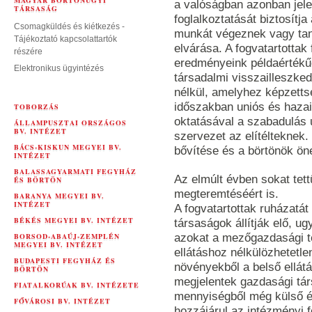
MAGYAR BÖRTÖNÜGYI
a valóságban azonban jelen
TÁRSASÁG
foglalkoztatását biztosítj
Csomagküldés és kiétkezés -
munkát végeznek vagy tanu
Tájékoztató kapcsolattartók
elvárása. A fogvatartottak 
részére
eredményeink példaértékű
Elektronikus ügyintézés
társadalmi visszailleszk
nélkül, amelyhez képzettsé
időszakban uniós és haza
TOBORZÁS
oktatásával a szabadulás u
ÁLLAMPUSZTAI ORSZÁGOS
BV. INTÉZET
szervezet az elítélteknek.
BÁCS-KISKUN MEGYEI BV.
bővítése és a börtönök ön
INTÉZET
BALASSAGYARMATI FEGYHÁZ
Az elmúlt évben sokat tett
ÉS BÖRTÖN
megteremtéséért is.
BARANYA MEGYEI BV.
INTÉZET
A fogvatartottak ruházatá
BÉKÉS MEGYEI BV. INTÉZET
társaságok állítják elő, 
azokat a mezőgazdasági t
BORSOD-ABAÚJ-ZEMPLÉN
MEGYEI BV. INTÉZET
ellátáshoz nélkülözhetetl
BUDAPESTI FEGYHÁZ ÉS
növényekből a belső ellátá
BÖRTÖN
megjelentek gazdasági tá
FIATALKORÚAK BV. INTÉZETE
mennyiségből még külső ér
FŐVÁROSI BV. INTÉZET
hozzájárul az intézményi 