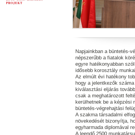
PROJEKT
Napjainkban a büntetés-vé
népszerűbb a fiatalok kör
egyre hatékonyabban szól
idősebb korosztály munkak
Az elmúlt évi hatékony t
hogy a jelentkezők száma 
kiválasztási eljárás tovább
csak a meghatározott felté
kerülhetnek be a képzési 
büntetés-végrehajtási felü
A szakma társadalmi elfog
növekedését bizonyítja, h
egyharmada diplomával re
A leendő 2500 munkatársu