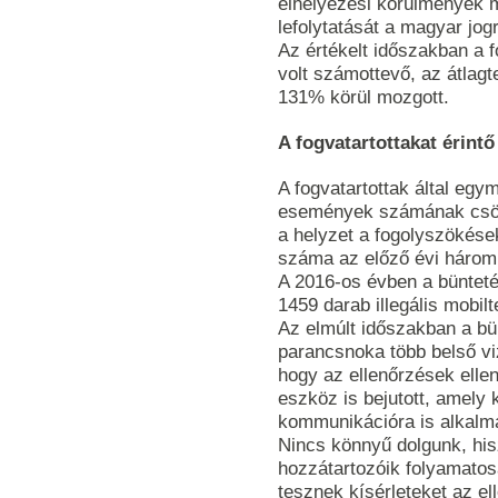
elhelyezési körülmények m
lefolytatását a magyar jog
Az értékelt időszakban a 
volt számottevő, az átlagt
131% körül mozgott.
A fogvatartottakat érint
A fogvatartottak által eg
események számának csök
a helyzet a fogolyszökése
száma az előző évi három
A 2016-os évben a büntet
1459 darab illegális mobilt
Az elmúlt időszakban a bü
parancsnoka több belső vizs
hogy az ellenőrzések elle
eszköz is bejutott, amely k
kommunikációra is alkalma
Nincs könnyű dolgunk, hisz
hozzátartozóik folyamato
tesznek kísérleteket az el