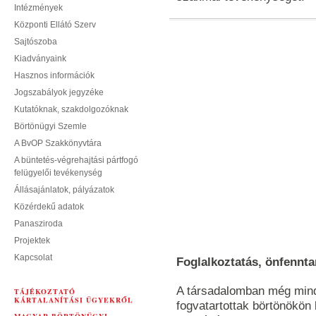
Intézmények
Központi Ellátó Szerv
Sajtószoba
Kiadványaink
Hasznos információk
Jogszabályok jegyzéke
Kutatóknak, szakdolgozóknak
Börtönügyi Szemle
A BvOP Szakkönyvtára
A büntetés-végrehajtási pártfogó
felügyelői tevékenység
Állásajánlatok, pályázatok
Közérdekű adatok
Panasziroda
Projektek
Kapcsolat
Foglalkoztatás, önfennta
A társadalomban még mindi
TÁJÉKOZTATÓ
KÁRTALANÍTÁSI ÜGYEKRŐL
fogvatartottak börtönökön