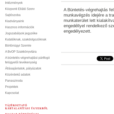
Intézmények
Központi Ellátó Szerv
A Büntetés-végrehajtás fel
munkavégzés idejére a tra
Sajtószoba
munkaterület lett kialakítv
Kiadványaink
engedéllyel rendelkező s
Hasznos információk
engedélyezett.
Jogszabályok jegyzéke
Kutatóknak, szakdolgozóknak
Börtönügyi Szemle
A BvOP Szakkönyvtára
A büntetés-végrehajtási pártfogó
felügyelői tevékenység
Állásajánlatok, pályázatok
Közérdekű adatok
Panasziroda
Projektek
Kapcsolat
TÁJÉKOZTATÓ
KÁRTALANÍTÁSI ÜGYEKRŐL