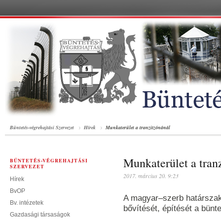
Büntetés-végrehajtási Szervezet
Hírek
Munkaterület a tranzitzónánál
Munkaterület a tran
BÜNTETÉS-VÉGREHAJTÁSI
SZERVEZET
2017. március 20. 9:23
Hírek
BvOP
A magyar–szerb határsza
Bv. intézetek
bővítését, építését a bünt
Gazdasági társaságok