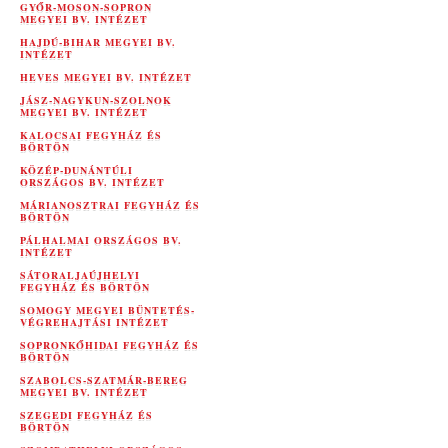
GYŐR-MOSON-SOPRON
MEGYEI BV. INTÉZET
HAJDÚ-BIHAR MEGYEI BV.
INTÉZET
HEVES MEGYEI BV. INTÉZET
JÁSZ-NAGYKUN-SZOLNOK
MEGYEI BV. INTÉZET
KALOCSAI FEGYHÁZ ÉS
BÖRTÖN
KÖZÉP-DUNÁNTÚLI
ORSZÁGOS BV. INTÉZET
MÁRIANOSZTRAI FEGYHÁZ ÉS
BÖRTÖN
PÁLHALMAI ORSZÁGOS BV.
INTÉZET
SÁTORALJAÚJHELYI
FEGYHÁZ ÉS BÖRTÖN
SOMOGY MEGYEI BÜNTETÉS-
VÉGREHAJTÁSI INTÉZET
SOPRONKŐHIDAI FEGYHÁZ ÉS
BÖRTÖN
SZABOLCS-SZATMÁR-BEREG
MEGYEI BV. INTÉZET
SZEGEDI FEGYHÁZ ÉS
BÖRTÖN