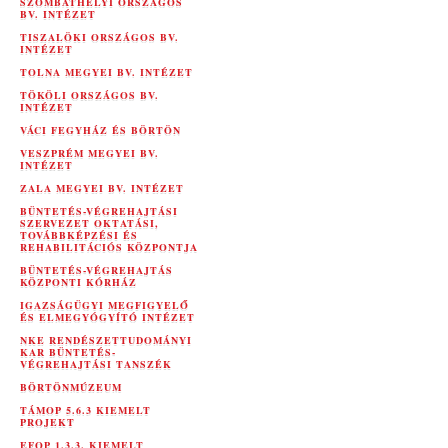
SZOMBATHELYI ORSZÁGOS
BV. INTÉZET
TISZALÖKI ORSZÁGOS BV.
INTÉZET
TOLNA MEGYEI BV. INTÉZET
TÖKÖLI ORSZÁGOS BV.
INTÉZET
VÁCI FEGYHÁZ ÉS BÖRTÖN
VESZPRÉM MEGYEI BV.
INTÉZET
ZALA MEGYEI BV. INTÉZET
BÜNTETÉS-VÉGREHAJTÁSI
SZERVEZET OKTATÁSI,
TOVÁBBKÉPZÉSI ÉS
REHABILITÁCIÓS KÖZPONTJA
BÜNTETÉS-VÉGREHAJTÁS
KÖZPONTI KÓRHÁZ
IGAZSÁGÜGYI MEGFIGYELŐ
ÉS ELMEGYÓGYÍTÓ INTÉZET
NKE RENDÉSZETTUDOMÁNYI
KAR BÜNTETÉS-
VÉGREHAJTÁSI TANSZÉK
BÖRTÖNMÚZEUM
TÁMOP 5.6.3 KIEMELT
PROJEKT
EFOP 1.3.3. KIEMELT