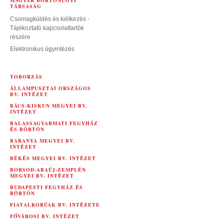
MAGYAR BÖRTÖNÜGYI
TÁRSASÁG
Csomagküldés és kiétkezés -
Tájékoztató kapcsolattartók
részére
Elektronikus ügyintézés
TOBORZÁS
ÁLLAMPUSZTAI ORSZÁGOS
BV. INTÉZET
BÁCS-KISKUN MEGYEI BV.
INTÉZET
BALASSAGYARMATI FEGYHÁZ
ÉS BÖRTÖN
BARANYA MEGYEI BV.
INTÉZET
BÉKÉS MEGYEI BV. INTÉZET
BORSOD-ABAÚJ-ZEMPLÉN
MEGYEI BV. INTÉZET
BUDAPESTI FEGYHÁZ ÉS
BÖRTÖN
FIATALKORÚAK BV. INTÉZETE
FŐVÁROSI BV. INTÉZET