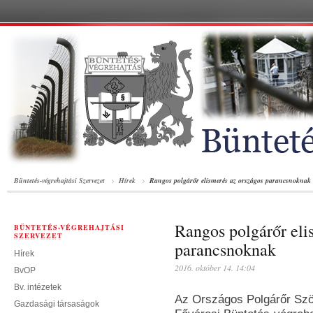
Büntetés-végrehajtási Szervezet
Hírek
Rangos polgárőr elismerés az országos parancsnoknak
Rangos polgárőr eli
BÜNTETÉS-VÉGREHAJTÁSI
SZERVEZET
parancsnoknak
Hírek
2016. október 14. 14:04
BvOP
Bv. intézetek
Az Országos Polgárőr Szöv
Gazdasági társaságok