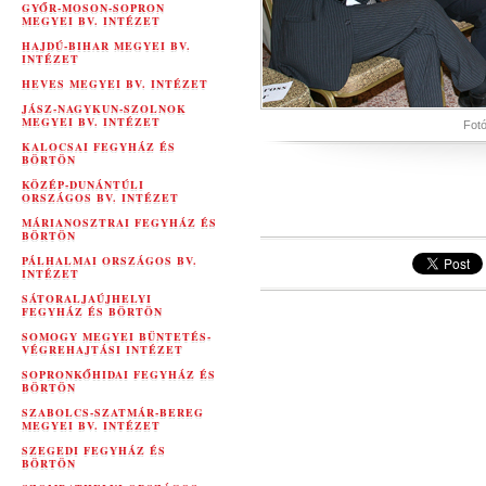
GYŐR-MOSON-SOPRON
MEGYEI BV. INTÉZET
HAJDÚ-BIHAR MEGYEI BV.
INTÉZET
HEVES MEGYEI BV. INTÉZET
JÁSZ-NAGYKUN-SZOLNOK
MEGYEI BV. INTÉZET
Fotó
KALOCSAI FEGYHÁZ ÉS
BÖRTÖN
KÖZÉP-DUNÁNTÚLI
ORSZÁGOS BV. INTÉZET
MÁRIANOSZTRAI FEGYHÁZ ÉS
BÖRTÖN
PÁLHALMAI ORSZÁGOS BV.
INTÉZET
SÁTORALJAÚJHELYI
FEGYHÁZ ÉS BÖRTÖN
SOMOGY MEGYEI BÜNTETÉS-
VÉGREHAJTÁSI INTÉZET
SOPRONKŐHIDAI FEGYHÁZ ÉS
BÖRTÖN
SZABOLCS-SZATMÁR-BEREG
MEGYEI BV. INTÉZET
SZEGEDI FEGYHÁZ ÉS
BÖRTÖN