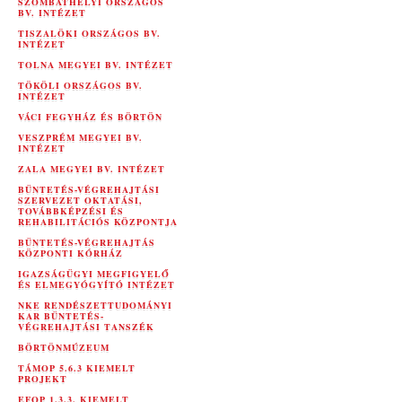
SZOMBATHELYI ORSZÁGOS
BV. INTÉZET
TISZALÖKI ORSZÁGOS BV.
INTÉZET
TOLNA MEGYEI BV. INTÉZET
TÖKÖLI ORSZÁGOS BV.
INTÉZET
VÁCI FEGYHÁZ ÉS BÖRTÖN
VESZPRÉM MEGYEI BV.
INTÉZET
ZALA MEGYEI BV. INTÉZET
BÜNTETÉS-VÉGREHAJTÁSI
SZERVEZET OKTATÁSI,
TOVÁBBKÉPZÉSI ÉS
REHABILITÁCIÓS KÖZPONTJA
BÜNTETÉS-VÉGREHAJTÁS
KÖZPONTI KÓRHÁZ
IGAZSÁGÜGYI MEGFIGYELŐ
ÉS ELMEGYÓGYÍTÓ INTÉZET
NKE RENDÉSZETTUDOMÁNYI
KAR BÜNTETÉS-
VÉGREHAJTÁSI TANSZÉK
BÖRTÖNMÚZEUM
TÁMOP 5.6.3 KIEMELT
PROJEKT
EFOP 1.3.3. KIEMELT