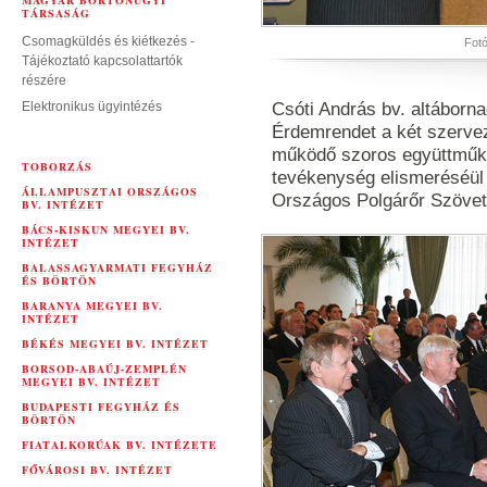
MAGYAR BÖRTÖNÜGYI
TÁRSASÁG
Csomagküldés és kiétkezés -
Fotó
Tájékoztató kapcsolattartók
részére
Elektronikus ügyintézés
Csóti András bv. altáborn
Érdemrendet a két szervez
működő szoros együttműkö
TOBORZÁS
tevékenység elismeréséül 
ÁLLAMPUSZTAI ORSZÁGOS
Országos Polgárőr Szövet
BV. INTÉZET
BÁCS-KISKUN MEGYEI BV.
INTÉZET
BALASSAGYARMATI FEGYHÁZ
ÉS BÖRTÖN
BARANYA MEGYEI BV.
INTÉZET
BÉKÉS MEGYEI BV. INTÉZET
BORSOD-ABAÚJ-ZEMPLÉN
MEGYEI BV. INTÉZET
BUDAPESTI FEGYHÁZ ÉS
BÖRTÖN
FIATALKORÚAK BV. INTÉZETE
FŐVÁROSI BV. INTÉZET