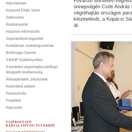
Fővárosi Büntetés-végreha
Intézmények
ünnepségén Csóti András b
Központi Ellátó Szerv
végrehajtás országos par
Sajtószoba
kitüntetését, a Kopácsi S
Kiadványaink
át.
Hasznos információk
Jogszabályok jegyzéke
Kutatóknak, szakdolgozóknak
Börtönügyi Szemle
A BvOP Szakkönyvtára
A büntetés-végrehajtási pártfogó
felügyelői tevékenység
Állásajánlatok, pályázatok
Közérdekű adatok
Panasziroda
Projektek
Kapcsolat
TÁJÉKOZTATÓ
KÁRTALANÍTÁSI ÜGYEKRŐL