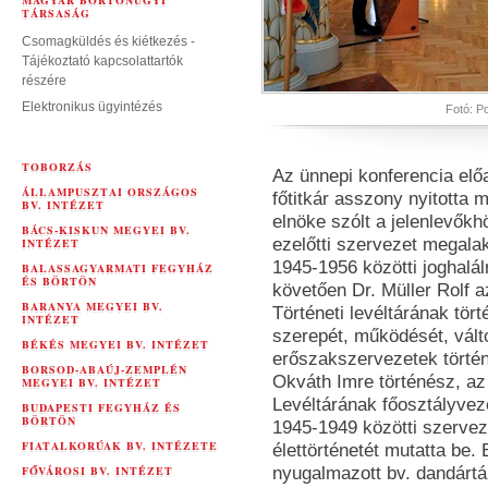
MAGYAR BÖRTÖNÜGYI
TÁRSASÁG
Csomagküldés és kiétkezés -
Tájékoztató kapcsolattartók
részére
Elektronikus ügyintézés
Fotó: Po
TOBORZÁS
Az ünnepi konferencia el
ÁLLAMPUSZTAI ORSZÁGOS
főtitkár asszony nyitotta 
BV. INTÉZET
elnöke szólt a jelenlevőkh
BÁCS-KISKUN MEGYEI BV.
ezelőtti szervezet megalak
INTÉZET
1945-1956 közötti joghalá
BALASSAGYARMATI FEGYHÁZ
ÉS BÖRTÖN
követően Dr. Müller Rolf 
BARANYA MEGYEI BV.
Történeti levéltárának tör
INTÉZET
szerepét, működését, válto
BÉKÉS MEGYEI BV. INTÉZET
erőszakszervezetek történe
BORSOD-ABAÚJ-ZEMPLÉN
Okváth Imre történész, az
MEGYEI BV. INTÉZET
Levéltárának főosztályveze
BUDAPESTI FEGYHÁZ ÉS
BÖRTÖN
1945-1949 közötti szervez
FIATALKORÚAK BV. INTÉZETE
élettörténetét mutatta be.
FŐVÁROSI BV. INTÉZET
nyugalmazott bv. dandártá