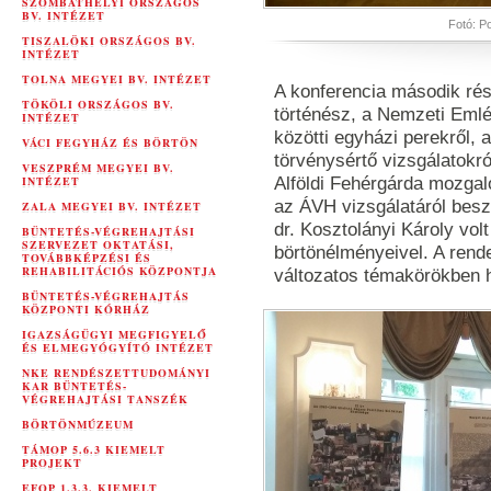
SZOMBATHELYI ORSZÁGOS
BV. INTÉZET
Fotó: Po
TISZALÖKI ORSZÁGOS BV.
INTÉZET
TOLNA MEGYEI BV. INTÉZET
A konferencia második rés
TÖKÖLI ORSZÁGOS BV.
történész, a Nemzeti Emlé
INTÉZET
közötti egyházi perekről, 
VÁCI FEGYHÁZ ÉS BÖRTÖN
törvénysértő vizsgálatokró
VESZPRÉM MEGYEI BV.
INTÉZET
Alföldi Fehérgárda mozgal
az ÁVH vizsgálatáról besz
ZALA MEGYEI BV. INTÉZET
dr. Kosztolányi Károly volt
BÜNTETÉS-VÉGREHAJTÁSI
SZERVEZET OKTATÁSI,
börtönélményeivel. A ren
TOVÁBBKÉPZÉSI ÉS
REHABILITÁCIÓS KÖZPONTJA
változatos témakörökben 
BÜNTETÉS-VÉGREHAJTÁS
KÖZPONTI KÓRHÁZ
IGAZSÁGÜGYI MEGFIGYELŐ
ÉS ELMEGYÓGYÍTÓ INTÉZET
NKE RENDÉSZETTUDOMÁNYI
KAR BÜNTETÉS-
VÉGREHAJTÁSI TANSZÉK
BÖRTÖNMÚZEUM
TÁMOP 5.6.3 KIEMELT
PROJEKT
EFOP 1.3.3. KIEMELT