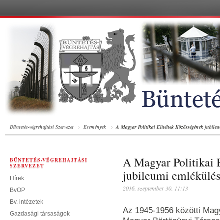
Büntetés-végrehajtási Szervezet
Események
A Magyar Politikai Elítéltek Közösségének jubile
A Magyar Politikai 
BÜNTETÉS-VÉGREHAJTÁSI
SZERVEZET
jubileumi emlékülé
Hírek
2016. szeptember 30. 11:13
BvOP
Bv. intézetek
Az 1945-1956 közötti Magy
Gazdasági társaságok