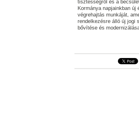
tisztességről és a becsül
Kormánya napjainkban új é
végrehajtás munkáját, ame
rendelkezésre álló új jogi 
bővítése és modernizálás