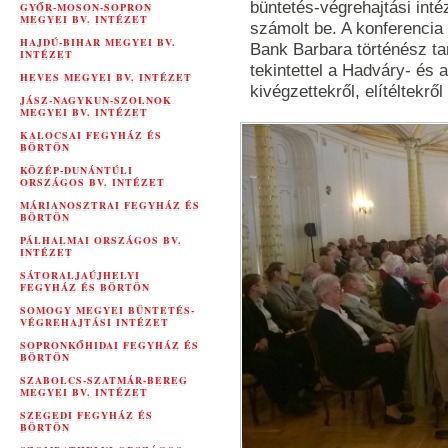
büntetés-végrehajtási inté
GYŐR-MOSON-SOPRON
MEGYEI BV. INTÉZET
számolt be. A konferencia 
HAJDÚ-BIHAR MEGYEI BV.
Bank Barbara történész tar
INTÉZET
tekintettel a Hadváry- és a
HEVES MEGYEI BV. INTÉZET
kivégzettekről, elítéltekről
JÁSZ-NAGYKUN-SZOLNOK
MEGYEI BV. INTÉZET
KALOCSAI FEGYHÁZ ÉS
BÖRTÖN
KÖZÉP-DUNÁNTÚLI
ORSZÁGOS BV. INTÉZET
MÁRIANOSZTRAI FEGYHÁZ ÉS
BÖRTÖN
PÁLHALMAI ORSZÁGOS BV.
INTÉZET
SÁTORALJAÚJHELYI
FEGYHÁZ ÉS BÖRTÖN
SOMOGY MEGYEI BÜNTETÉS-
VÉGREHAJTÁSI INTÉZET
SOPRONKŐHIDAI FEGYHÁZ ÉS
BÖRTÖN
SZABOLCS-SZATMÁR-BEREG
MEGYEI BV. INTÉZET
SZEGEDI FEGYHÁZ ÉS
BÖRTÖN