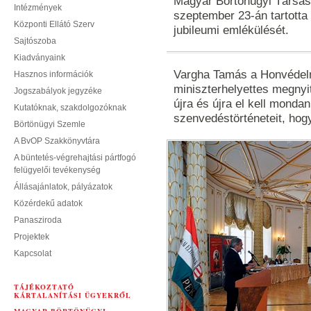
Magyar Börtönügyi Társa
Intézmények
szeptember 23-án tartotta
Központi Ellátó Szerv
jubileumi emlékülését.
Sajtószoba
Kiadványaink
Vargha Tamás a Honvédelmi
Hasznos információk
miniszterhelyettes megnyi
Jogszabályok jegyzéke
újra és újra el kell mondani
Kutatóknak, szakdolgozóknak
szenvedéstörténeteit, hog
Börtönügyi Szemle
A BvOP Szakkönyvtára
A büntetés-végrehajtási pártfogó
felügyelői tevékenység
Állásajánlatok, pályázatok
Közérdekű adatok
Panasziroda
Projektek
Kapcsolat
TÁJÉKOZTATÓ
KÁRTALANÍTÁSI ÜGYEKRŐL