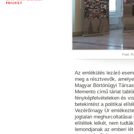
PROJEKT
Fotó: Po
Az emlékülés lezáró esemé
meg a résztvevők, amelye
Magyar Börtönügyi Társasá
Memento című tárlat tabló
fényképfelvételeken és vi
betekintést a politikai elí
Vezérőrnagy Úr emlékeztet
jogtalan meghurcoltatásai 
elítéltek lelkét, nem tudtá
lemondjanak az emberi lét 