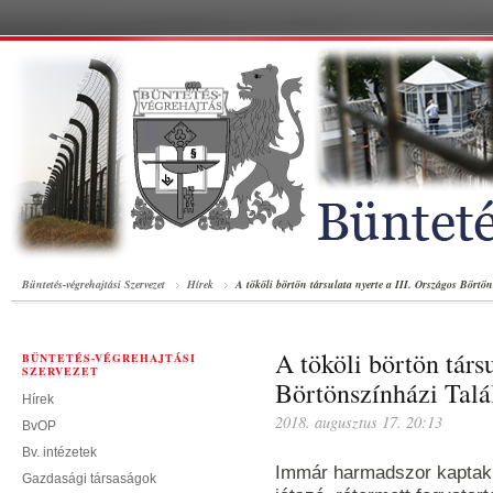
Büntetés-végrehajtási Szervezet
Hírek
A tököli börtön társulata nyerte a III. Országos Börtö
A tököli börtön társu
BÜNTETÉS-VÉGREHAJTÁSI
SZERVEZET
Börtönszínházi Talá
Hírek
2018. augusztus 17. 20:13
BvOP
Bv. intézetek
Immár harmadszor kaptak 
Gazdasági társaságok