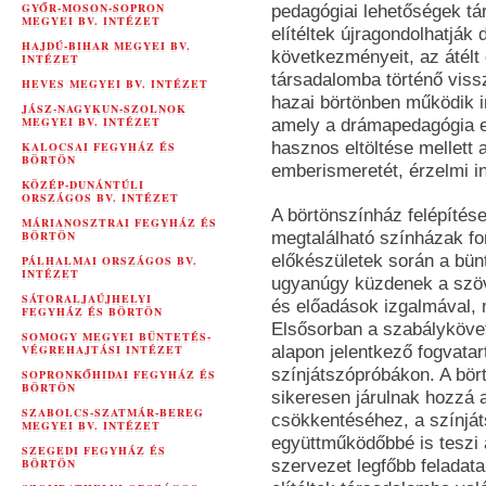
GYŐR-MOSON-SOPRON
pedagógiai lehetőségek tár
MEGYEI BV. INTÉZET
elítéltek újragondolhatják
HAJDÚ-BIHAR MEGYEI BV.
következményeit, az átélt
INTÉZET
társadalomba történő viss
HEVES MEGYEI BV. INTÉZET
hazai börtönben működik i
JÁSZ-NAGYKUN-SZOLNOK
MEGYEI BV. INTÉZET
amely a drámapedagógia e
hasznos eltöltése mellett 
KALOCSAI FEGYHÁZ ÉS
BÖRTÖN
emberismeretét, érzelmi int
KÖZÉP-DUNÁNTÚLI
ORSZÁGOS BV. INTÉZET
A börtönszínház felépítése
MÁRIANOSZTRAI FEGYHÁZ ÉS
BÖRTÖN
megtalálható színházak f
előkészületek során a bün
PÁLHALMAI ORSZÁGOS BV.
INTÉZET
ugyanúgy küzdenek a szöv
SÁTORALJAÚJHELYI
és előadások izgalmával, m
FEGYHÁZ ÉS BÖRTÖN
Elsősorban a szabálykövet
SOMOGY MEGYEI BÜNTETÉS-
VÉGREHAJTÁSI INTÉZET
alapon jelentkező fogvatar
színjátszópróbákon. A bör
SOPRONKŐHIDAI FEGYHÁZ ÉS
BÖRTÖN
sikeresen járulnak hozzá 
SZABOLCS-SZATMÁR-BEREG
csökkentéséhez, a színjá
MEGYEI BV. INTÉZET
együttműködőbbé is teszi a
SZEGEDI FEGYHÁZ ÉS
BÖRTÖN
szervezet legfőbb feladata