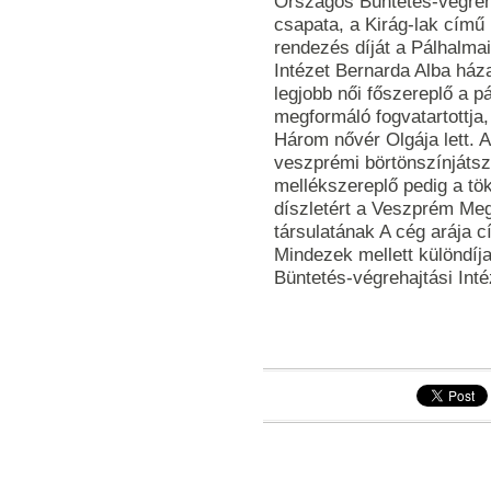
Országos Büntetés-végreha
csapata, a Kirág-lak című 
rendezés díját a Pálhalma
Intézet Bernarda Alba ház
legjobb női főszereplő a p
megformáló fogvatartottja, 
Három nővér Olgája lett. A
veszprémi börtönszínjátsz
mellékszereplő pedig a tök
díszletért a Veszprém Meg
társulatának A cég arája c
Mindezek mellett különdíja
Büntetés-végrehajtási Inté