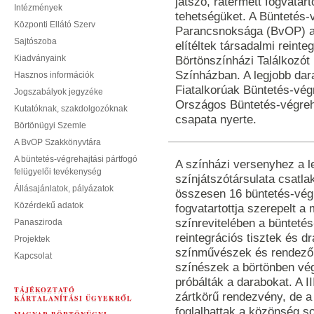
játszó, rátermett fogvatar
Intézmények
tehetségüket. A Büntetés
Központi Ellátó Szerv
Parancsnoksága (BvOP) a
Sajtószoba
elítéltek társadalmi reinte
Kiadványaink
Börtönszínházi Találkozót 
Színházban. A legjobb dar
Hasznos információk
Fiatalkorúak Büntetés-végr
Jogszabályok jegyzéke
Országos Büntetés-végreha
Kutatóknak, szakdolgozóknak
csapata nyerte.
Börtönügyi Szemle
A BvOP Szakkönyvtára
A büntetés-végrehajtási pártfogó
A színházi versenyhez a l
felügyelői tevékenység
színjátszótársulata csatlak
Állásajánlatok, pályázatok
összesen 16 büntetés-végr
Közérdekű adatok
fogvatartottja szerepelt 
színrevitelében a bünteté
Panasziroda
reintegrációs tisztek és 
Projektek
színművészek és rendezők 
Kapcsolat
színészek a börtönben vé
próbálták a darabokat. A I
TÁJÉKOZTATÓ
zártkörű rendezvény, de a 
KÁRTALANÍTÁSI ÜGYEKRŐL
foglalhattak a közönség so