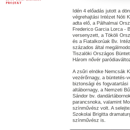
PROJEKT
Idén 4 előadás jutott a d
végrehajtási Intézet Nóti 
adta elő, a Pálhalmai Ors
Frederico Garcia Lorca - 
versenyzett, a Tököli Ors
és a Fiatalkorúak Bv. Inté
százados által megálmodot
Tiszalöki Országos Büntet
Három nővér paródiaváltoz
A zsűri elnöke Nemcsák Ká
vezérőrnagy, a büntetés-
biztonsági és fogvatartási 
altábornagy, a Nemzeti B
Sándor bv. dandártáborno
parancsnoka, valamint Mo
színművész volt. A selejt
Szokolai Brigitta dramatu
színművész is.