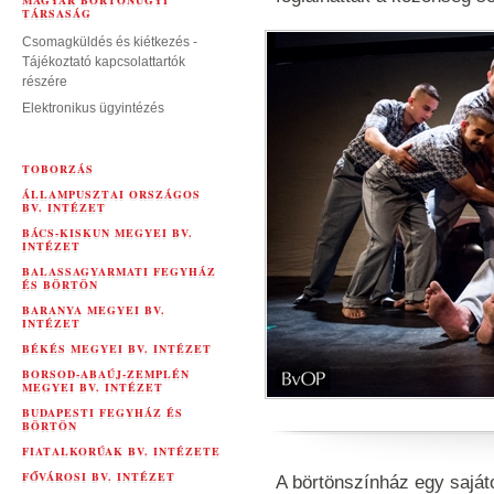
MAGYAR BÖRTÖNÜGYI
TÁRSASÁG
Csomagküldés és kiétkezés -
Tájékoztató kapcsolattartók
részére
Elektronikus ügyintézés
TOBORZÁS
ÁLLAMPUSZTAI ORSZÁGOS
BV. INTÉZET
BÁCS-KISKUN MEGYEI BV.
INTÉZET
BALASSAGYARMATI FEGYHÁZ
ÉS BÖRTÖN
BARANYA MEGYEI BV.
INTÉZET
BÉKÉS MEGYEI BV. INTÉZET
BORSOD-ABAÚJ-ZEMPLÉN
MEGYEI BV. INTÉZET
BUDAPESTI FEGYHÁZ ÉS
BÖRTÖN
FIATALKORÚAK BV. INTÉZETE
FŐVÁROSI BV. INTÉZET
A börtönszínház egy sajá