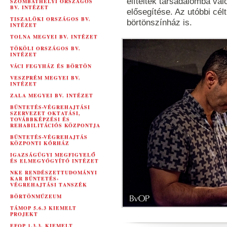
elítéltek társadalomba va
SZOMBATHELYI ORSZÁGOS
BV. INTÉZET
elősegítése. Az utóbbi célt
TISZALÖKI ORSZÁGOS BV.
börtönszínház is.
INTÉZET
TOLNA MEGYEI BV. INTÉZET
TÖKÖLI ORSZÁGOS BV.
INTÉZET
VÁCI FEGYHÁZ ÉS BÖRTÖN
VESZPRÉM MEGYEI BV.
INTÉZET
ZALA MEGYEI BV. INTÉZET
BÜNTETÉS-VÉGREHAJTÁSI
SZERVEZET OKTATÁSI,
TOVÁBBKÉPZÉSI ÉS
REHABILITÁCIÓS KÖZPONTJA
BÜNTETÉS-VÉGREHAJTÁS
KÖZPONTI KÓRHÁZ
IGAZSÁGÜGYI MEGFIGYELŐ
ÉS ELMEGYÓGYÍTÓ INTÉZET
NKE RENDÉSZETTUDOMÁNYI
KAR BÜNTETÉS-
VÉGREHAJTÁSI TANSZÉK
BÖRTÖNMÚZEUM
TÁMOP 5.6.3 KIEMELT
PROJEKT
EFOP 1.3.3. KIEMELT