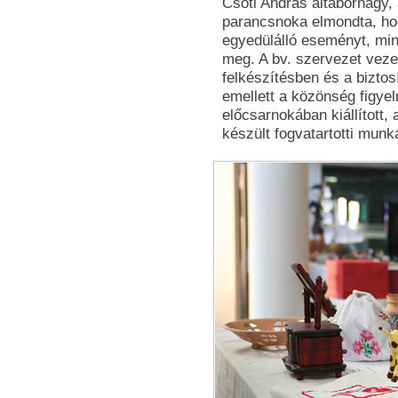
Csóti András altábornagy,
parancsnoka elmondta, h
egyedülálló eseményt, minte
meg. A bv. szervezet veze
felkészítésben és a biztos
emellett a közönség figye
előcsarnokában kiállított
készült fogvatartotti munk