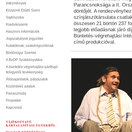
Intézmények
Parancsnoksága a II. Ors
Központi Ellátó Szerv
döntőjét. A rendezvényhez
színjátszótársulata csatlak
Sajtószoba
összesen 21 börtön 237 fog
Kiadványaink
legjobb előadásnak járó d
Hasznos információk
Büntetés-végrehajtási Inté
Jogszabályok jegyzéke
című produkcióval.
Kutatóknak, szakdolgozóknak
Börtönügyi Szemle
A BvOP Szakkönyvtára
A büntetés-végrehajtási pártfogó
felügyelői tevékenység
Állásajánlatok, pályázatok
Közérdekű adatok
Panasziroda
Projektek
Kapcsolat
TÁJÉKOZTATÓ
KÁRTALANÍTÁSI ÜGYEKRŐL