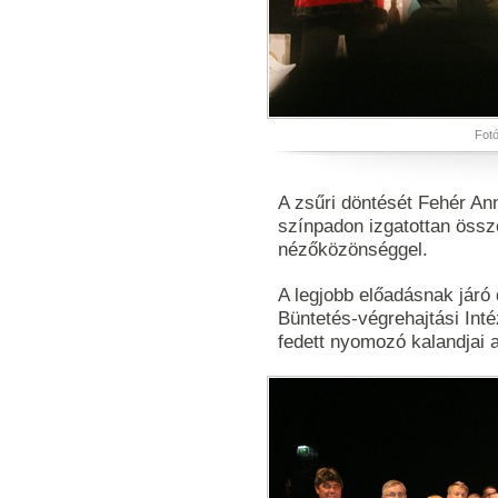
Fotó
A zsűri döntését Fehér An
színpadon izgatottan össz
nézőközönséggel.
A legjobb előadásnak járó
Büntetés-végrehajtási Inté
fedett nyomozó kalandjai 