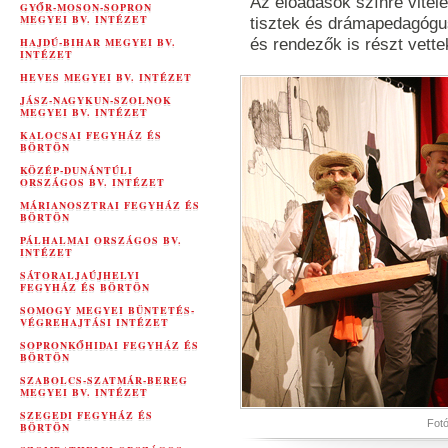
Az előadások színre vitelé
GYŐR-MOSON-SOPRON
MEGYEI BV. INTÉZET
tisztek és drámapedagógu
HAJDÚ-BIHAR MEGYEI BV.
és rendezők is részt vette
INTÉZET
HEVES MEGYEI BV. INTÉZET
JÁSZ-NAGYKUN-SZOLNOK
MEGYEI BV. INTÉZET
KALOCSAI FEGYHÁZ ÉS
BÖRTÖN
KÖZÉP-DUNÁNTÚLI
ORSZÁGOS BV. INTÉZET
MÁRIANOSZTRAI FEGYHÁZ ÉS
BÖRTÖN
PÁLHALMAI ORSZÁGOS BV.
INTÉZET
SÁTORALJAÚJHELYI
FEGYHÁZ ÉS BÖRTÖN
SOMOGY MEGYEI BÜNTETÉS-
VÉGREHAJTÁSI INTÉZET
SOPRONKŐHIDAI FEGYHÁZ ÉS
BÖRTÖN
SZABOLCS-SZATMÁR-BEREG
MEGYEI BV. INTÉZET
SZEGEDI FEGYHÁZ ÉS
Fotó
BÖRTÖN