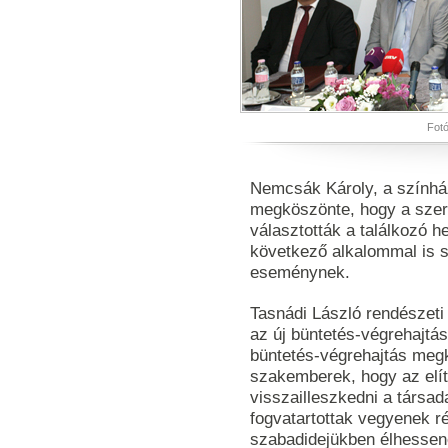
Fotó
Nemcsák Károly, a színhá
megköszönte, hogy a szerv
választották a találkozó h
következő alkalommal is s
eseménynek.
Tasnádi László rendészeti 
az új büntetés-végrehajtá
büntetés-végrehajtás meg
szakemberek, hogy az elít
visszailleszkedni a társad
fogvatartottak vegyenek r
szabadidejükben élhessene