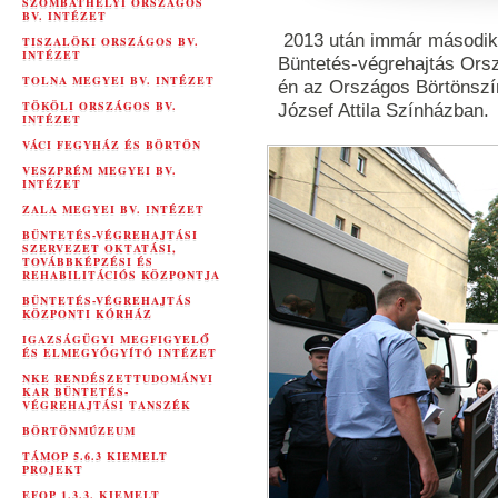
SZOMBATHELYI ORSZÁGOS
BV. INTÉZET
2013 után immár második
TISZALÖKI ORSZÁGOS BV.
INTÉZET
Büntetés-végrehajtás Ors
TOLNA MEGYEI BV. INTÉZET
én az Országos Börtönszí
TÖKÖLI ORSZÁGOS BV.
József Attila Színházban.
INTÉZET
VÁCI FEGYHÁZ ÉS BÖRTÖN
VESZPRÉM MEGYEI BV.
INTÉZET
ZALA MEGYEI BV. INTÉZET
BÜNTETÉS-VÉGREHAJTÁSI
SZERVEZET OKTATÁSI,
TOVÁBBKÉPZÉSI ÉS
REHABILITÁCIÓS KÖZPONTJA
BÜNTETÉS-VÉGREHAJTÁS
KÖZPONTI KÓRHÁZ
IGAZSÁGÜGYI MEGFIGYELŐ
ÉS ELMEGYÓGYÍTÓ INTÉZET
NKE RENDÉSZETTUDOMÁNYI
KAR BÜNTETÉS-
VÉGREHAJTÁSI TANSZÉK
BÖRTÖNMÚZEUM
TÁMOP 5.6.3 KIEMELT
PROJEKT
EFOP 1.3.3. KIEMELT