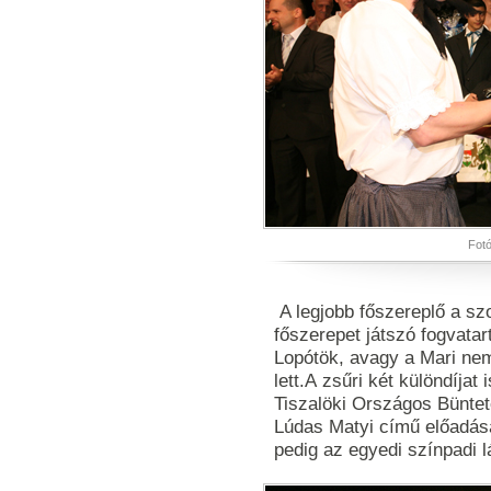
Fotó
A legjobb főszereplő a sz
főszerepet játszó fogvatar
Lopótök, avagy a Mari ne
lett.A zsűri két különdíjat i
Tiszalöki Országos Büntet
Lúdas Matyi című előadásá
pedig az egyedi színpadi lá