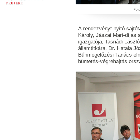
PROJEKT
Fotó
A rendezvényt nyitó sajtó
Károly, Jászai Mari-díjas 
igazgatója, Tasnádi Lászl
államtitkára, Dr. Hatala J
Bűnmegelőzési Tanács eln
büntetés-végrehajtás ors