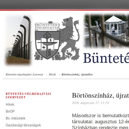
Büntetés-végrehajtási Szervezet
Hírek
Börtönszínház, újratöltve
Börtönszínház, újrat
BÜNTETÉS-VÉGREHAJTÁSI
SZERVEZET
2016. augusztus 17. 11:19
Hírek
BvOP
Másodszor is bemutatkozt
Bv. intézetek
társulatai: augusztus 12-é
Gazdasági társaságok
Színházban rendezte meg 