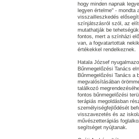
hogy minden napnak legye
legyen értelme" - mondta 
visszailleszkedés elősegít
színjátszásról szól, az el
mutathatják be tehetségüke
fontos, mert a színházi el
van, a fogvatartottak nekik
értékekkel rendelkeznek.
Hatala József nyugalmazot
Bűnmegelőzési Tanács eln
Bűnmegelőzési Tanács a 
megvalósításában örömmel v
találkozó megrendezéséhez
fontos bűnmegelőzési terü
terápiás megoldásban rész
személyiségfejlődését bef
visszavezetés és az iskola
művészetterápiás foglalk
segítséget nyújtanak.