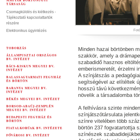
MAGYAR BÖRTÖNÜGYI
TÁRSASÁG
Csomagküldés és kiétkezés -
Tájékoztató kapcsolattartók
részére
Fotó
Elektronikus ügyintézés
TOBORZÁS
Minden hazai börtönben mű
ÁLLAMPUSZTAI ORSZÁGOS
szakkör, amely a drámape
BV. INTÉZET
szabadidő hasznos eltöltés
BÁCS-KISKUN MEGYEI BV.
emberismeretét, érzelmi int
INTÉZET
A színjátszás a pedagógiai
BALASSAGYARMATI FEGYHÁZ
ÉS BÖRTÖN
segítségével az elítéltek 
BARANYA MEGYEI BV.
hosszú távú következménye
INTÉZET
növelik a társadalomba tö
BÉKÉS MEGYEI BV. INTÉZET
BORSOD-ABAÚJ-ZEMPLÉN
A felhívásra szinte minde
MEGYEI BV. INTÉZET
színjátszótársulata jelent
BUDAPESTI FEGYHÁZ ÉS
színre vitelében több száz
BÖRTÖN
börtön 237 fogvatartottja 
FIATALKORÚAK BV. INTÉZETE
színészek szabadidejükbe
FŐVÁROSI BV. INTÉZET