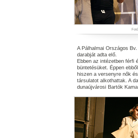
Fotó
A Pálhalmai Országos Bv.
darabját adta elő.
Ebben az intézetben férfi é
büntetésüket. Éppen ebből
hiszen a versenyre nők és 
társulatot alkothattak. A d
dunaújvárosi Bartók Kamar