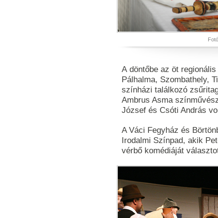
Fotó
A döntőbe az öt regionális
Pálhalma, Szombathely, Ti
színházi találkozó zsűrit
Ambrus Asma színművészn
József és Csóti András vo
A Váci Fegyház és Börtön
Irodalmi Színpad, akik Pe
vérbő komédiáját választo