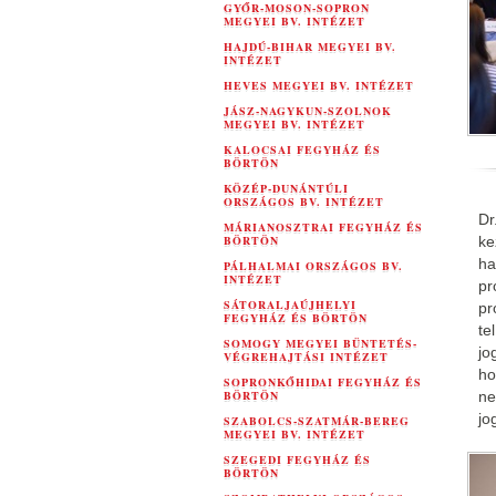
GYŐR-MOSON-SOPRON
MEGYEI BV. INTÉZET
HAJDÚ-BIHAR MEGYEI BV.
INTÉZET
HEVES MEGYEI BV. INTÉZET
JÁSZ-NAGYKUN-SZOLNOK
MEGYEI BV. INTÉZET
KALOCSAI FEGYHÁZ ÉS
BÖRTÖN
KÖZÉP-DUNÁNTÚLI
ORSZÁGOS BV. INTÉZET
Dr
MÁRIANOSZTRAI FEGYHÁZ ÉS
BÖRTÖN
ke
ha
PÁLHALMAI ORSZÁGOS BV.
INTÉZET
pr
SÁTORALJAÚJHELYI
pr
FEGYHÁZ ÉS BÖRTÖN
te
SOMOGY MEGYEI BÜNTETÉS-
jo
VÉGREHAJTÁSI INTÉZET
ho
SOPRONKŐHIDAI FEGYHÁZ ÉS
BÖRTÖN
ne
jo
SZABOLCS-SZATMÁR-BEREG
MEGYEI BV. INTÉZET
SZEGEDI FEGYHÁZ ÉS
BÖRTÖN