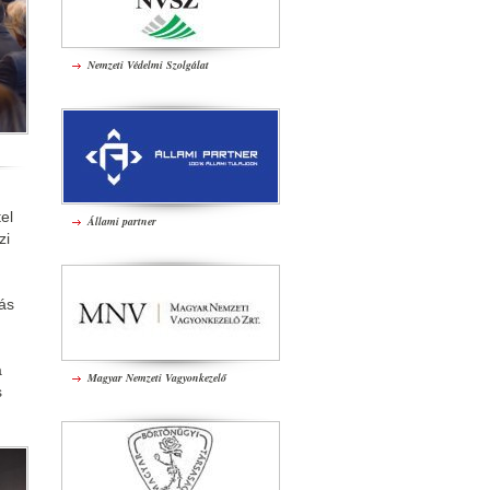
Nemzeti Védelmi Szolgálat
el
Állami partner
zi
tás
a
Magyar Nemzeti Vagyonkezelő
s