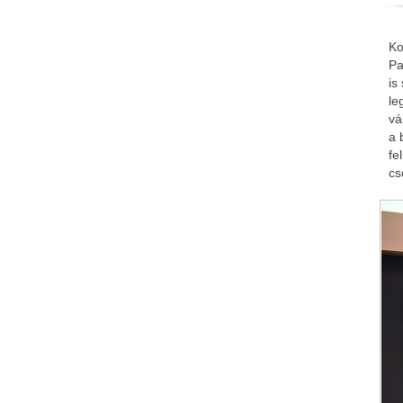
Ko
Pa
is
le
vá
a 
fe
cs