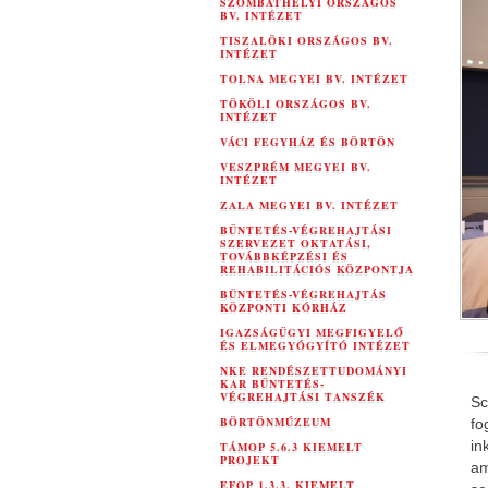
SZOMBATHELYI ORSZÁGOS
BV. INTÉZET
TISZALÖKI ORSZÁGOS BV.
INTÉZET
TOLNA MEGYEI BV. INTÉZET
TÖKÖLI ORSZÁGOS BV.
INTÉZET
VÁCI FEGYHÁZ ÉS BÖRTÖN
VESZPRÉM MEGYEI BV.
INTÉZET
ZALA MEGYEI BV. INTÉZET
BÜNTETÉS-VÉGREHAJTÁSI
SZERVEZET OKTATÁSI,
TOVÁBBKÉPZÉSI ÉS
REHABILITÁCIÓS KÖZPONTJA
BÜNTETÉS-VÉGREHAJTÁS
KÖZPONTI KÓRHÁZ
IGAZSÁGÜGYI MEGFIGYELŐ
ÉS ELMEGYÓGYÍTÓ INTÉZET
NKE RENDÉSZETTUDOMÁNYI
KAR BÜNTETÉS-
VÉGREHAJTÁSI TANSZÉK
Sc
BÖRTÖNMÚZEUM
fo
in
TÁMOP 5.6.3 KIEMELT
PROJEKT
am
EFOP 1.3.3. KIEMELT