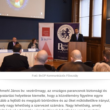
Fotó: BvOP Kommunikációs Főosztály
hmehl János bv. vezérőrnagy, az országos parancsnok biztonsági és
gvatartási helyettese kiemelte, hogy a közvélemény figyelme egyre
kább a fejlődő és megújuló börtönökre és az őket működtetőkre irányul,
ely nagy lehetőség a szervezet számára. Nagy lehetőség, amely