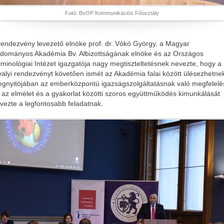
Fotó: BvOP Kommunikációs Főosztály
rendezvény levezető elnöke prof. dr. Vókó György, a Magyar
dományos Akadémia Bv. Albizottságának elnöke és az Országos
iminológiai Intézet igazgatója nagy megtiszteltetésnek nevezte, hogy a
valyi rendezvényt követően ismét az Akadémia falai között ülésezhetne
gnyitójában az emberközpontú igazságszolgáltatásnak való megfelelé
 az elmélet és a gyakorlat közötti szoros együttműködés kimunkálását
vezte a legfontosabb feladatnak.