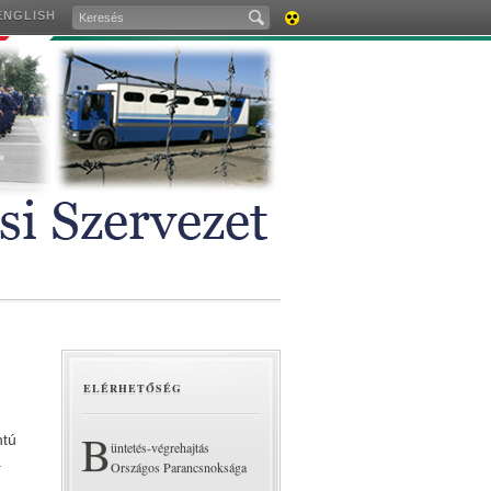
ENGLISH
AKADÁLYMENTES
VERZIÓ
ELÉRHETŐSÉG
B
ntú
üntetés-végrehajtás
a
Országos Parancsnoksága