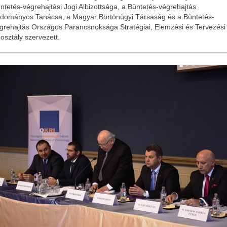
ntetés-végrehajtási Jogi Albizottsága, a Büntetés-végrehajtás
dományos Tanácsa, a Magyar Börtönügyi Társaság és a Büntetés-
grehajtás Országos Parancsnoksága Stratégiai, Elemzési és Tervezési
osztály szervezett.