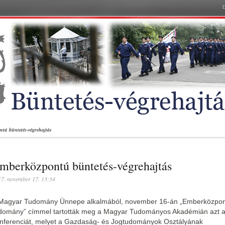
tú büntetés-végrehajtás
mberközpontú büntetés-végrehajtás
7. november 17. 13:34
Magyar Tudomány Ünnepe alkalmából, november 16-án „Emberközpo
domány” címmel tartották meg a Magyar Tudományos Akadémián azt 
nferenciát, melyet a Gazdaság- és Jogtudományok Osztályának