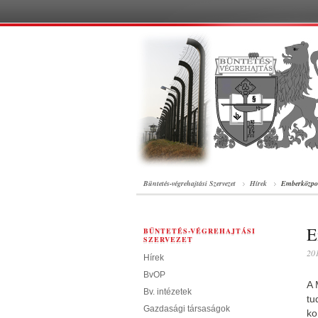
Büntetés-végrehajtási Szervezet
Hírek
Emberközpon
E
BÜNTETÉS-VÉGREHAJTÁSI
SZERVEZET
201
Hírek
BvOP
A 
Bv. intézetek
tu
Gazdasági társaságok
ko