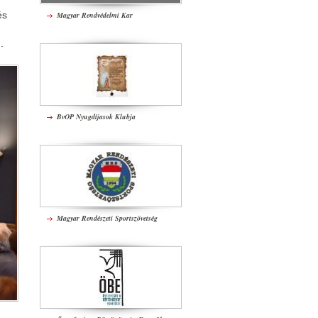
és
Magyar Rendvédelmi Kar
.
BvOP Nyugdíjasok Klubja
Magyar Rendészeti Sportszövetség