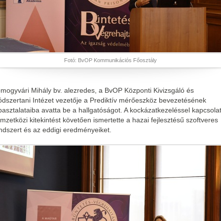
Fotó: BvOP Kommunikációs Főosztály
mogyvári Mihály bv. alezredes, a BvOP Központi Kivizsgáló és
dszertani Intézet vezetője a Prediktív mérőeszköz bevezetésének
pasztalataiba avatta be a hallgatóságot. A kockázatkezeléssel kapcsola
mzetközi kitekintést követően ismertette a hazai fejlesztésű szoftveres
ndszert és az eddigi eredményeiket.