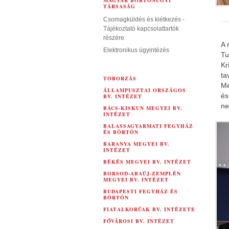
MAGYAR BÖRTÖNÜGYI
TÁRSASÁG
Csomagküldés és kiétkezés -
Tájékoztató kapcsolattartók
részére
A 
Elektronikus ügyintézés
Tu
Kr
ta
TOBORZÁS
Me
ÁLLAMPUSZTAI ORSZÁGOS
és
BV. INTÉZET
ne
BÁCS-KISKUN MEGYEI BV.
INTÉZET
BALASSAGYARMATI FEGYHÁZ
ÉS BÖRTÖN
BARANYA MEGYEI BV.
INTÉZET
BÉKÉS MEGYEI BV. INTÉZET
BORSOD-ABAÚJ-ZEMPLÉN
MEGYEI BV. INTÉZET
BUDAPESTI FEGYHÁZ ÉS
BÖRTÖN
FIATALKORÚAK BV. INTÉZETE
FŐVÁROSI BV. INTÉZET