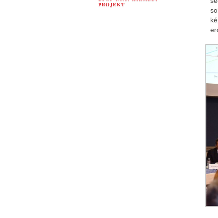
se
PROJEKT
so
ké
er