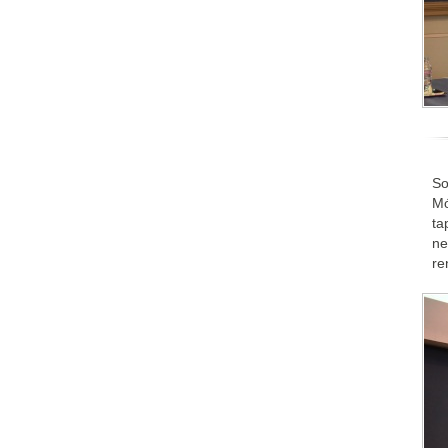
So
Mó
ta
ne
re