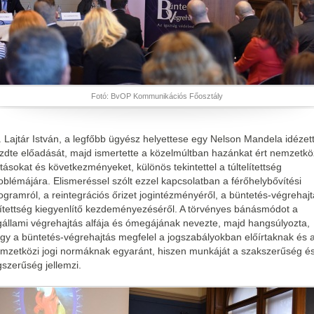
Fotó: BvOP Kommunikációs Főosztály
. Lajtár István, a legfőbb ügyész helyettese egy Nelson Mandela idézett
zdte előadását, majd ismertette a közelmúltban hazánkat ért nemzetkö
tásokat és következményeket, különös tekintettel a túltelítettség
oblémájára. Elismeréssel szólt ezzel kapcsolatban a férőhelybővítési
ogramról, a reintegrációs őrizet jogintézményéről, a büntetés-végrehaj
lítettség kiegyenlítő kezdeményezéséről. A törvényes bánásmódot a
gállami végrehajtás alfája és ómegájának nevezte, majd hangsúlyozta,
gy a büntetés-végrehajtás megfelel a jogszabályokban előírtaknak és 
mzetközi jogi normáknak egyaránt, hiszen munkáját a szakszerűség é
gszerűség jellemzi.