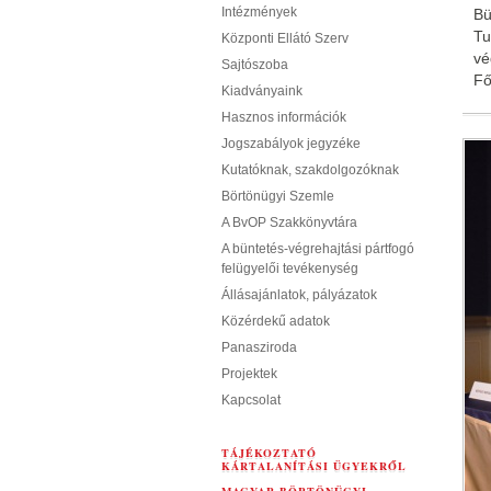
Intézmények
Bü
Tu
Központi Ellátó Szerv
vé
Sajtószoba
Fő
Kiadványaink
Hasznos információk
Jogszabályok jegyzéke
Kutatóknak, szakdolgozóknak
Börtönügyi Szemle
A BvOP Szakkönyvtára
A büntetés-végrehajtási pártfogó
felügyelői tevékenység
Állásajánlatok, pályázatok
Közérdekű adatok
Panasziroda
Projektek
Kapcsolat
TÁJÉKOZTATÓ
KÁRTALANÍTÁSI ÜGYEKRŐL