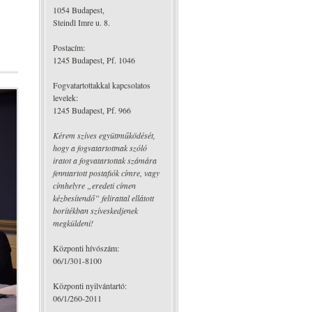
1054 Budapest,
Steindl Imre u. 8.
Postacím:
1245 Budapest, Pf. 1046
Fogvatartottakkal kapcsolatos
levelek:
1245 Budapest, Pf. 966
Kérem szíves együttműködését,
hogy a fogvatartottnak szóló
iratot a fogvatartottak számára
fenntartott postafiók címre, vagy
címhelyre „eredeti címen
kézbesítendő” felirattal ellátott
borítékban szíveskedjenek
megküldeni!
Központi hívószám:
06/1/301-8100
Központi nyilvántartó:
06/1/260-2011