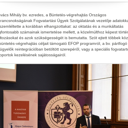
vács Mihály bv. ezredes, a Büntetés-végrehajtás Országos
rancsnokságának Fogvatartási Ügyek Szolgálatának vezetője adatokk
 szemléltette a korábban elhangzottakat: az oktatás és a munkáltatás
gfontosabb számainak ismertetése mellett, a közelmúlthoz képest törté
ltozásokat és azok szükségességét is bemutatta. Szót ejtett többek köz
büntetés-végrehajtás céljait támogató EFOP programról, a bv. pártfogó
lügyelők reintegrációban betöltött szerepéről, vagy a speciális fogvatarto
oportok kezelésének sajátosságairól.