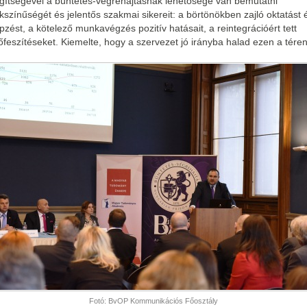
gítségével a büntetés-végrehajtásnak lehetősége van bemutatni
kszínűségét és jelentős szakmai sikereit: a börtönökben zajló oktatást 
pzést, a kötelező munkavégzés pozitív hatásait, a reintegrációért tett
őfeszítéseket. Kiemelte, hogy a szervezet jó irányba halad ezen a téren
Fotó: BvOP Kommunikációs Főosztály