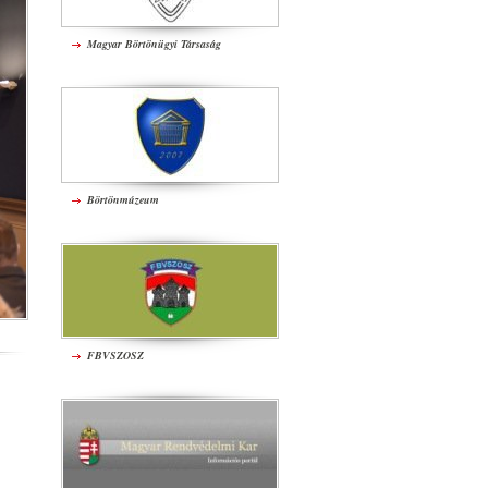
Magyar Börtönügyi Társaság
Börtönmúzeum
FBVSZOSZ