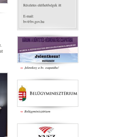
Részletes elérhetőségek itt
E-mail:
bv@bv.gov.hu
k.
st
Jelentkezz a bv. csapatába!
Belügyminisztérium