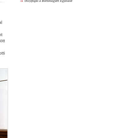
Összefogás a Börtönügyért Egyesület
al
nt
ött
tti