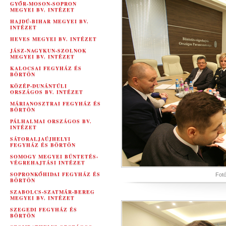
GYŐR-MOSON-SOPRON
MEGYEI BV. INTÉZET
HAJDÚ-BIHAR MEGYEI BV.
INTÉZET
HEVES MEGYEI BV. INTÉZET
JÁSZ-NAGYKUN-SZOLNOK
MEGYEI BV. INTÉZET
KALOCSAI FEGYHÁZ ÉS
BÖRTÖN
KÖZÉP-DUNÁNTÚLI
ORSZÁGOS BV. INTÉZET
MÁRIANOSZTRAI FEGYHÁZ ÉS
BÖRTÖN
PÁLHALMAI ORSZÁGOS BV.
INTÉZET
SÁTORALJAÚJHELYI
FEGYHÁZ ÉS BÖRTÖN
SOMOGY MEGYEI BÜNTETÉS-
VÉGREHAJTÁSI INTÉZET
SOPRONKŐHIDAI FEGYHÁZ ÉS
Fotó
BÖRTÖN
SZABOLCS-SZATMÁR-BEREG
MEGYEI BV. INTÉZET
SZEGEDI FEGYHÁZ ÉS
BÖRTÖN