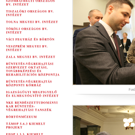
SZOMBATHELYI ORSZÁGOS
BV. INTÉZET
TISZALÖKI ORSZÁGOS BV.
INTÉZET
TOLNA MEGYEI BV. INTÉZET
TÖKÖLI ORSZÁGOS BV.
INTÉZET
VÁCI FEGYHÁZ ÉS BÖRTÖN
VESZPRÉM MEGYEI BV.
INTÉZET
ZALA MEGYEI BV. INTÉZET
BÜNTETÉS-VÉGREHAJTÁSI
SZERVEZET OKTATÁSI,
TOVÁBBKÉPZÉSI ÉS
REHABILITÁCIÓS KÖZPONTJA
BÜNTETÉS-VÉGREHAJTÁS
KÖZPONTI KÓRHÁZ
Fotó
IGAZSÁGÜGYI MEGFIGYELŐ
ÉS ELMEGYÓGYÍTÓ INTÉZET
NKE RENDÉSZETTUDOMÁNYI
KAR BÜNTETÉS-
VÉGREHAJTÁSI TANSZÉK
BÖRTÖNMÚZEUM
TÁMOP 5.6.3 KIEMELT
PROJEKT
EFOP 1.3.3. KIEMELT