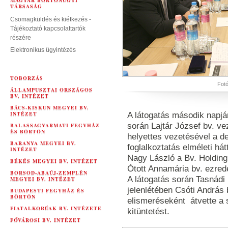
MAGYAR BÖRTÖNÜGYI
TÁRSASÁG
Csomagküldés és kiétkezés -
Tájékoztató kapcsolattartók
részére
Elektronikus ügyintézés
TOBORZÁS
Fotó
ÁLLAMPUSZTAI ORSZÁGOS
BV. INTÉZET
BÁCS-KISKUN MEGYEI BV.
INTÉZET
A látogatás második napjá
során Lajtár József bv. ve
BALASSAGYARMATI FEGYHÁZ
ÉS BÖRTÖN
helyettes vezetésével a de
BARANYA MEGYEI BV.
foglalkoztatás elméleti há
INTÉZET
Nagy László a Bv. Holding 
BÉKÉS MEGYEI BV. INTÉZET
Ótott Annamária bv. ezrede
BORSOD-ABAÚJ-ZEMPLÉN
A látogatás során Tasnádi 
MEGYEI BV. INTÉZET
jelenlétében Csóti András
BUDAPESTI FEGYHÁZ ÉS
BÖRTÖN
elismeréseként átvette a
FIATALKORÚAK BV. INTÉZETE
kitüntetést.
FŐVÁROSI BV. INTÉZET