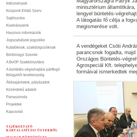
Magyarországra Patryk Jak
Intézmények
minisztérium államtitkára,
Központi Ellátó Szerv
lengyel büntetés-végrehaj
Sajtószoba
A látogatás fő célja a fog
Kiadványaink
megismerése volt.
Hasznos információk
Jogszabályok jegyzéke
A vendégeket Csóti András
Kutatóknak, szakdolgozóknak
parancsnok fogadta, majd l
Börtönügyi Szemle
Országos Büntetés-végreha
A BvOP Szakkönyvtára
Agrospeciál Kft. telephely
A büntetés-végrehajtási pártfogó
formáival ismerkedtek me
felügyelői tevékenység
Állásajánlatok, pályázatok
Közérdekű adatok
Panasziroda
Projektek
Kapcsolat
TÁJÉKOZTATÓ
KÁRTALANÍTÁSI ÜGYEKRŐL