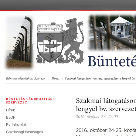
Büntetés-végrehajtási Szervezet
Hírek
Szakmai látogatáson vett részt hazánkban a lengyel bv. 
Szakmai látogatáson
BÜNTETÉS-VÉGREHAJTÁSI
SZERVEZET
lengyel bv. szerveze
Hírek
2016. október 27. 17:00
BvOP
Bv. intézetek
2016. október 24-25. közö
Gazdasági társaságok